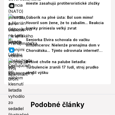
mieste zasahujú protiteroristické zložky
Gáborík na plné ústa: Bol som mimo!
Hovoril som žene, že to zabalím... Reakcia
Ivanky priniesla veľký zvrat
Seniorka Elvira schovala do vačku
influencerov: Nielenže prenajíma dom v
Chorvátsku... Týmto odrovnala internet!
VIDEO
Desivé chvíle na palube lietadla:
Turbulencie zranili 17 ľudí, stroj prudko
stratil výšku
Podobné články