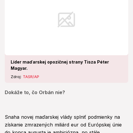
Líder maďarskej opozičnej strany Tisza Péter
Magyar.
Zdroj:
TASR/AP
Dokáže to, čo Orbán nie?
Snaha novej maďarskej vlády splniť podmienky na
získanie zmrazených miliárd eur od Európskej únie
do konca augusta je ambiciózna, no stále