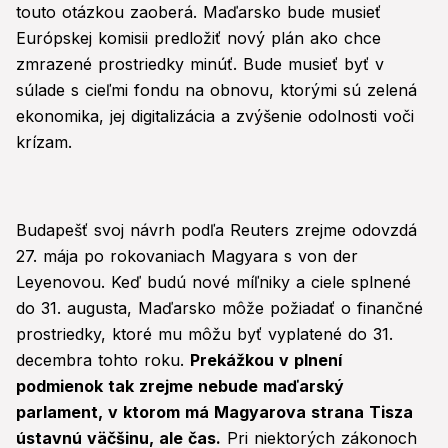
touto otázkou zaoberá. Maďarsko bude musieť
Európskej komisii predložiť nový plán ako chce
zmrazené prostriedky minúť. Bude musieť byť v
súlade s cieľmi fondu na obnovu, ktorými sú zelená
ekonomika, jej digitalizácia a zvýšenie odolnosti voči
krízam.
Budapešť svoj návrh podľa Reuters zrejme odovzdá
27. mája po rokovaniach Magyara s von der
Leyenovou. Keď budú nové míľniky a ciele splnené
do 31. augusta, Maďarsko môže požiadať o finančné
prostriedky, ktoré mu môžu byť vyplatené do 31.
decembra tohto roku.
Prekážkou v plnení
podmienok tak zrejme nebude maďarský
parlament, v ktorom má Magyarova strana Tisza
ústavnú väčšinu, ale čas.
Pri niektorých zákonoch