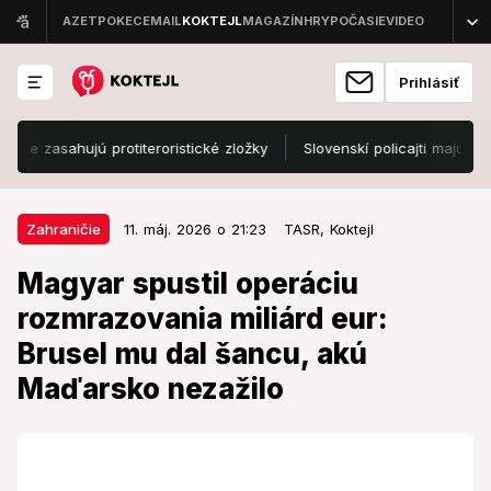
Prihlásiť
asahujú protiteroristické zložky
Slovenskí policajti majú v Chorv
11. máj. 2026 o 21:23
Zahraničie
Zahraničie
11. máj. 2026 o 21:23
TASR,
Koktejl
Magyar spustil operáciu
Magyar spustil operáciu
rozmrazovania miliárd eur: Brusel
rozmrazovania miliárd eur:
mu dal šancu, akú Maďarsko
Brusel mu dal šancu, akú
nezažilo
Maďarsko nezažilo
Dokáže to, čo Orbán nie?