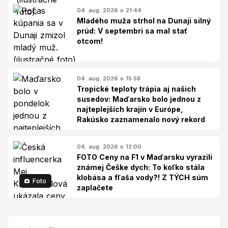
04. aug. 2026 o 21:44
Mladého muža strhol na Dunaji silný
prúd: V septembri sa mal stať
otcom!
04. aug. 2026 o 15:58
Tropické teploty trápia aj našich
susedov: Maďarsko bolo jednou z
najteplejších krajín v Európe,
Rakúsko zaznamenalo nový rekord
04. aug. 2026 o 12:00
FOTO Ceny na F1 v Maďarsku vyrazili
známej Češke dych: To koľko stála
klobása a fľaša vody?! Z TÝCH súm
Foto
zaplačete