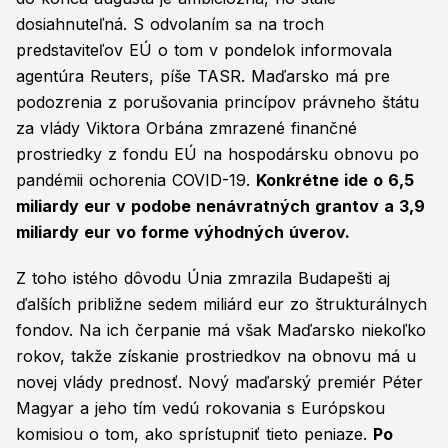
dosiahnuteľná. S odvolaním sa na troch
predstaviteľov EÚ o tom v pondelok informovala
agentúra Reuters, píše TASR. Maďarsko má pre
podozrenia z porušovania princípov právneho štátu
za vlády Viktora Orbána zmrazené finančné
prostriedky z fondu EÚ na hospodársku obnovu po
pandémii ochorenia COVID-19.
Konkrétne ide o 6,5
miliardy eur v podobe nenávratných grantov a 3,9
miliardy eur vo forme výhodných úverov.
Z toho istého dôvodu Únia zmrazila Budapešti aj
ďalších približne sedem miliárd eur zo štrukturálnych
fondov. Na ich čerpanie má však Maďarsko niekoľko
rokov, takže získanie prostriedkov na obnovu má u
novej vlády prednosť. Nový maďarský premiér Péter
Magyar a jeho tím vedú rokovania s Európskou
komisiou o tom, ako sprístupniť tieto peniaze.
Po