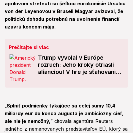
aprílovom stretnutí so šéfkou eurokomisie Ursulou
von der Leyenovou v Bruseli Magyar avizoval, že
politickú dohodu potrebnú na uvoľnenie financií
uzavrú koncom mája.
Prečítajte si viac
Trump vyvolal v Európe
rozruch: Jeho kroky otriasli
alianciou! V hre je sťahovanie
tisícok vojakov
„
Splniť podmienky týkajúce sa celej sumy 10,4
miliardy eur do konca augusta je ambiciózny cieľ,
ale nie je nemožný,
“ citovala agentúra Reuters
jedného z nemenovaných predstaviteľov EÚ, ktorý sa