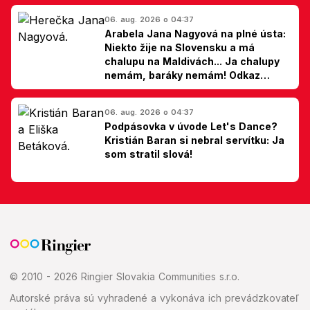
06. aug. 2026 o 04:37
Arabela Jana Nagyová na plné ústa:
Niekto žije na Slovensku a má
chalupu na Maldivách... Ja chalupy
nemám, baráky nemám! Odkaz
Slovákom
06. aug. 2026 o 04:37
Podpásovka v úvode Let's Dance?
Kristián Baran si nebral servítku: Ja
som stratil slová!
© 2010 - 2026 Ringier Slovakia Communities s.r.o.
Autorské práva sú vyhradené a vykonáva ich prevádzkovateľ