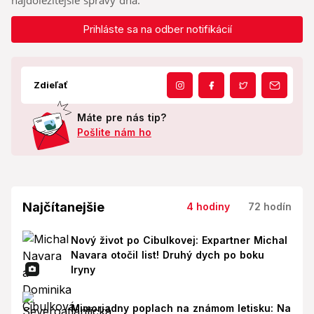
najdôležitejšie správy dňa.
Prihláste sa na odber notifikácií
Zdieľať
Máte pre nás tip?
Pošlite nám ho
Najčítanejšie
4 hodiny
72 hodín
Nový život po Cibulkovej: Expartner Michal
Navara otočil list! Druhý dych po boku
Iryny
Mimoriadny poplach na známom letisku: Na