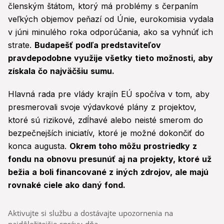
členským štátom, ktorý má problémy s čerpaním
veľkých objemov peňazí od Únie, eurokomisia vydala
v júni minulého roka odporúčania, ako sa vyhnúť ich
strate.
Budapešť podľa predstaviteľov
pravdepodobne využije všetky tieto možnosti, aby
získala čo najväčšiu sumu.
Hlavná rada pre vlády krajín EÚ spočíva v tom, aby
presmerovali svoje výdavkové plány z projektov,
ktoré sú rizikové, zdĺhavé alebo neisté smerom do
bezpečnejších iniciatív, ktoré je možné dokončiť do
konca augusta.
Okrem toho môžu prostriedky z
fondu na obnovu presunúť aj na projekty, ktoré už
bežia a boli financované z iných zdrojov, ale majú
rovnaké ciele ako daný fond.
Aktivujte si službu a dostávajte upozornenia na