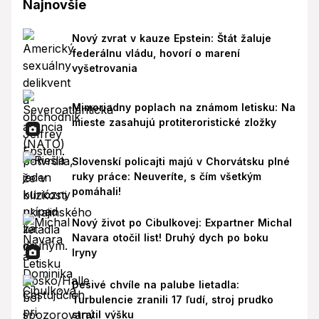
Najnovšie
Nový zvrat v kauze Epstein: Štát žaluje
federálnu vládu, hovorí o marení
vyšetrovania
Mimoriadny poplach na známom letisku: Na
mieste zasahujú protiteroristické zložky
Slovenskí policajti majú v Chorvátsku plné
ruky práce: Neuveríte, s čím všetkým
pomáhali!
Nový život po Cibulkovej: Expartner Michal
Navara otočil list! Druhý dych po boku
Iryny
Desivé chvíle na palube lietadla:
Turbulencie zranili 17 ľudí, stroj prudko
stratil výšku