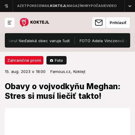
Prihlásiť
žiaru! Neďaleká obec varuje ľudí
FOTO Adela Vinczeová sa konečne 
Foto
Zahraničné promi
15. aug. 2023 o 18:00
Zahraničné promi
15. aug. 2023 o 18:00
Obavy o vojvodkyňu Meghan:
Famous.cz,
Koktejl
Stres si musí liečiť takto!
Obavy o vojvodkyňu Meghan:
Stres si musí liečiť takto!
Nesie ťažko kritiku a odlúčenie od manžela, ktorý je
na pracovnej ceste v Ázii?