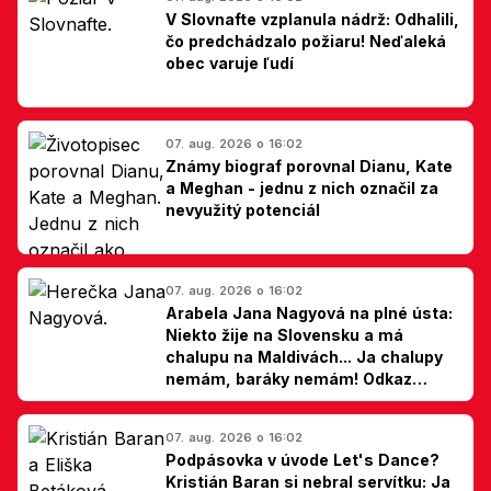
V Slovnafte vzplanula nádrž: Odhalili,
čo predchádzalo požiaru! Neďaleká
obec varuje ľudí
07. aug. 2026 o 16:02
Známy biograf porovnal Dianu, Kate
a Meghan - jednu z nich označil za
nevyužitý potenciál
07. aug. 2026 o 16:02
Arabela Jana Nagyová na plné ústa:
Niekto žije na Slovensku a má
chalupu na Maldivách... Ja chalupy
nemám, baráky nemám! Odkaz
Slovákom
07. aug. 2026 o 16:02
Podpásovka v úvode Let's Dance?
Kristián Baran si nebral servítku: Ja