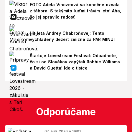
FOTO Adela Vinczeová sa konečne ozvala
z tábora: S takýmito ľuďmi trávim leto! Aha,
čo jej spravilo radosť
Hit leta Andrey Chabroňovej: Tento
vychladený dezert zmizne za PÁR MINÚT!
Štartuje Lovestream Festival: Odpadnete,
čo si od Slovákov zapýtali Robbie Williams
a David Guetta! Ide o tisíce
Odporúčame
07. aug. 2026 o 16:02