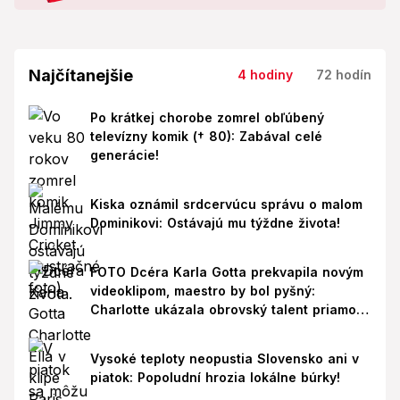
Najčítanejšie
4 hodiny
72 hodín
Po krátkej chorobe zomrel obľúbený
televízny komik († 80): Zabával celé
generácie!
Kiska oznámil srdcervúcu správu o malom
Dominikovi: Ostávajú mu týždne života!
FOTO Dcéra Karla Gotta prekvapila novým
videoklipom, maestro by bol pyšný:
Charlotte ukázala obrovský talent priamo v
Paríži!
Vysoké teploty neopustia Slovensko ani v
piatok: Popoludní hrozia lokálne búrky!