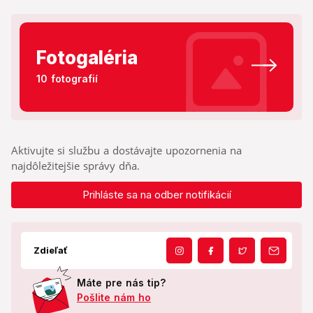
Fotogaléria
10 fotografií
Aktivujte si službu a dostávajte upozornenia na
najdôležitejšie správy dňa.
Prihláste sa na odber notifikácií
Zdieľať
Máte pre nás tip?
Pošlite nám ho