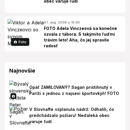
obec varuje ľudí
07. aug. 2026 o 15:30
FOTO Adela Vinczeová sa konečne
ozvala z tábora: S takýmito ľuďmi
trávim leto! Aha, čo jej spravilo
Foto
radosť
Najnovšie
Opäť ZAMILOVANÝ? Sagan pristihnutý v
Paríži s jednou z najsexi športovkýň! FOTO
V Slovnafte vzplanula nádrž: Odhalili, čo
predchádzalo požiaru! Neďaleká obec
varuje ľudí