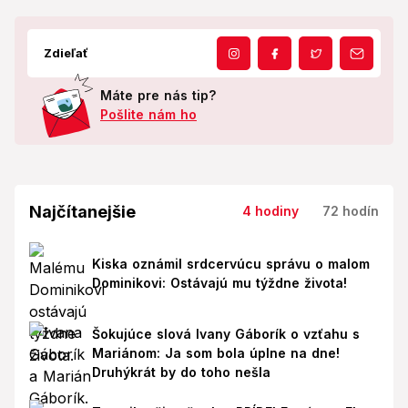
Zdieľať
Máte pre nás tip?
Pošlite nám ho
Najčítanejšie
4 hodiny
72 hodín
Kiska oznámil srdcervúcu správu o malom
Dominikovi: Ostávajú mu týždne života!
Šokujúce slová Ivany Gáborík o vzťahu s
Mariánom: Ja som bola úplne na dne!
Druhýkrát by do toho nešla