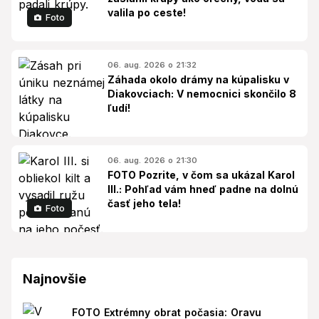
valila po ceste!
Foto
06. aug. 2026 o 21:32
Záhada okolo drámy na kúpalisku v
Diakovciach: V nemocnici skončilo 8
ľudí!
06. aug. 2026 o 21:30
FOTO Pozrite, v čom sa ukázal Karol
III.: Pohľad vám hneď padne na dolnú
časť jeho tela!
Foto
Najnovšie
FOTO Extrémny obrat počasia: Oravu