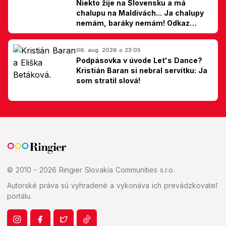
Niekto žije na Slovensku a má
chalupu na Maldivách... Ja chalupy
nemám, baráky nemám! Odkaz
Slovákom
06. aug. 2026 o 23:05
Podpásovka v úvode Let's Dance?
Kristián Baran si nebral servítku: Ja
som stratil slová!
© 2010 - 2026 Ringier Slovakia Communities s.r.o.
Autorské práva sú vyhradené a vykonáva ich prevádzkovateľ
portálu.