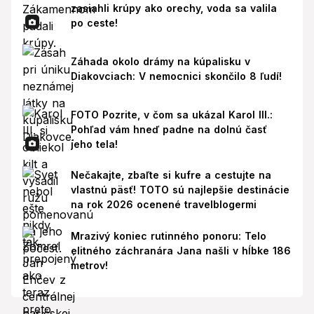
zasiahli krúpy ako orechy, voda sa valila
po ceste!
Záhada okolo drámy na kúpalisku v
Diakovciach: V nemocnici skončilo 8 ľudí!
FOTO Pozrite, v čom sa ukázal Karol III.:
Pohľad vám hneď padne na dolnú časť
jeho tela!
Nečakajte, zbaľte si kufre a cestujte na
vlastnú päsť! TOTO sú najlepšie destinácie
na rok 2026 ocenené travelblogermi
Mrazivý koniec rutinného ponoru: Telo
elitného záchranára Jana našli v hĺbke 186
metrov!