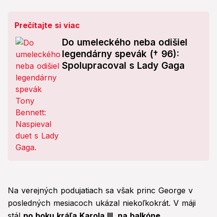
Prečítajte si viac
Do umeleckého neba odišiel
legendárny spevák († 96):
Spolupracoval s Lady Gaga
Na verejných podujatiach sa však princ George v
posledných mesiacoch ukázal niekoľkokrát. V máji
stál
po boku kráľa Karola III. na balkóne