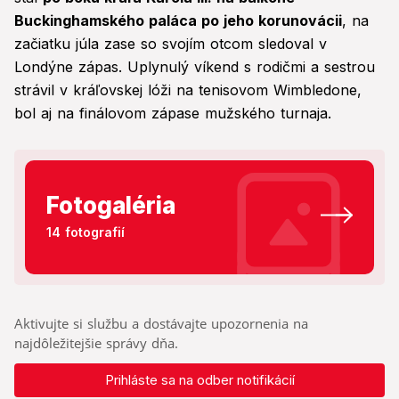
Buckinghamského paláca po jeho korunovácii
, na
začiatku júla zase so svojím otcom sledoval v
Londýne zápas. Uplynulý víkend s rodičmi a sestrou
strávil v kráľovskej lóži na tenisovom Wimbledone,
bol aj na finálovom zápase mužského turnaja.
Fotogaléria
14 fotografií
Aktivujte si službu a dostávajte upozornenia na
najdôležitejšie správy dňa.
Prihláste sa na odber notifikácií