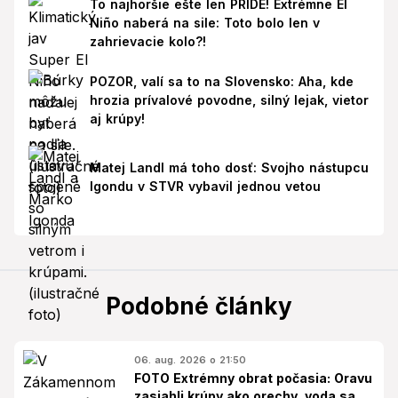
To najhoršie ešte len PRÍDE! Extrémne El
Niño naberá na sile: Toto bolo len v
zahrievacie kolo?!
POZOR, valí sa to na Slovensko: Aha, kde
hrozia prívalové povodne, silný lejak, vietor
aj krúpy!
Matej Landl má toho dosť: Svojho nástupcu
Igondu v STVR vybavil jednou vetou
Podobné články
06. aug. 2026 o 21:50
FOTO Extrémny obrat počasia: Oravu
zasiahli krúpy ako orechy, voda sa