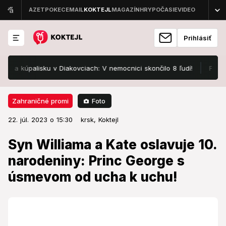
Prihlásiť
kúpalisku v Diakovciach: V nemocnici skončilo 8 ľudí!
FOTO Pozri
Foto
Zahraničné promi
22. júl. 2023 o 15:30
Zahraničné promi
22. júl. 2023 o 15:30
Syn Williama a Kate oslavuje 10.
krsk,
Koktejl
narodeniny: Princ George s
Syn Williama a Kate oslavuje 10.
úsmevom od ucha k uchu!
narodeniny: Princ George s
úsmevom od ucha k uchu!
Britská kráľovská rodina zverejnila nový portrét princa
Georgea pri príležitosti jeho sobotných desiatych
narodenín.