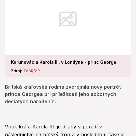
Korunovácia Karola III. v Londýne - princ George.
Zdroj:
TASR/AP
Britská kráľovská rodina zverejnila nový portrét
princa Georgea pri príležitosti jeho sobotných
desiatych narodenín.
Vnuk kráľa Karola III. je druhý v poradí v
následníctve na britský trón a v poslednom čase je