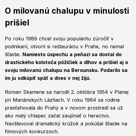
O milovanú chalupu v minulosti
prišiel
Po roku 1989 chcel svoju popularitu zúročiť v
podnikaní, otvoril si reštauráciu v Prahe, no nemal
šťastie.
Namiesto úspechu a peňazí sa dostal do
drastického kolotoča pôžičiek a dlhov a prišiel aj o
svoju milovanú chalupu na Berounsku. Podarilo sa
im ju odkúpiť späť a dnes v nej žijú.
Roman Skamene sa narodil 2. októbra 1954 v Planej
pri Mariánskych Lázňach. V roku 1964 sa rodina
presťahovala do Prahy a v novom prostredí sa už
ako malý chlapec začal zaujímať o herectvo.
Navštevoval dramatický krúžok a pokúšal šťastie na
filmových konkurzoch.