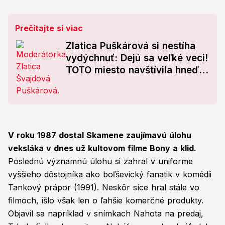
Prečítajte si viac
Zlatica Puškárová si nestíha
vydýchnuť: Dejú sa veľké veci!
TOTO miesto navštívila hneď
trikrát
V roku 1987 dostal Skamene zaujímavú úlohu
veksláka v dnes už kultovom filme Bony a klid.
Poslednú významnú úlohu si zahral v uniforme
vyššieho dôstojníka ako boľševický fanatik v komédii
Tankový prápor (1991). Neskôr síce hral stále vo
filmoch, išlo však len o ľahšie komerčné produkty.
Objavil sa napríklad v snímkach Nahota na predaj,