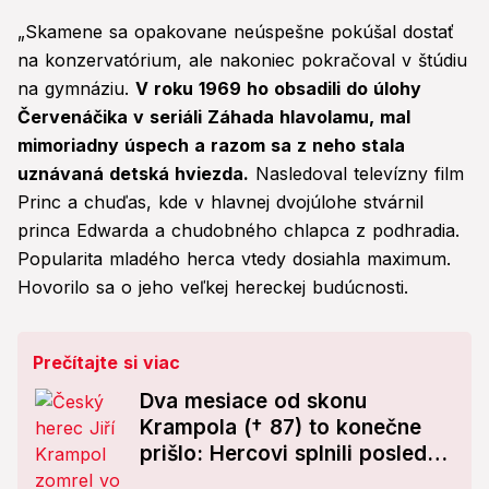
„Skamene sa opakovane neúspešne pokúšal dostať
na konzervatórium, ale nakoniec pokračoval v štúdiu
na gymnáziu.
V roku 1969 ho obsadili do úlohy
Červenáčika v seriáli Záhada hlavolamu, mal
mimoriadny úspech a razom sa z neho stala
uznávaná detská hviezda.
Nasledoval televízny film
Princ a chuďas, kde v hlavnej dvojúlohe stvárnil
princa Edwarda a chudobného chlapca z podhradia.
Popularita mladého herca vtedy dosiahla maximum.
Hovorilo sa o jeho veľkej hereckej budúcnosti.
Prečítajte si viac
Dva mesiace od skonu
Krampola († 87) to konečne
prišlo: Hercovi splnili posledné
prianie!