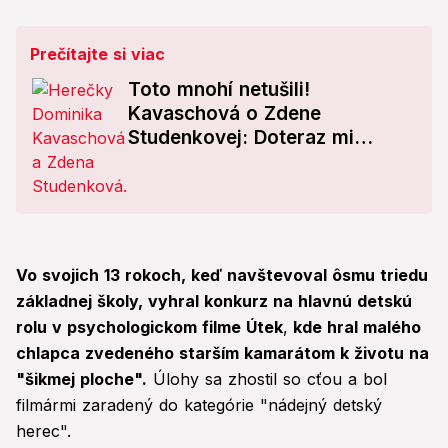
Prečítajte si viac
Toto mnohí netušili!
Kavaschová o Zdene
Studenkovej: Doteraz mi
rozum neberie, že...
Vo svojich 13 rokoch, keď navštevoval ôsmu triedu
základnej školy, vyhral konkurz na hlavnú detskú
rolu v psychologickom filme Útek
,
kde hral malého
chlapca zvedeného starším kamarátom k životu na
"šikmej ploche".
Úlohy sa zhostil so cťou a bol
filmármi zaradený do kategórie "nádejný detský
herec".