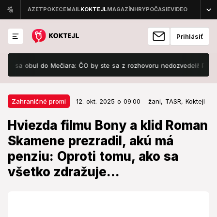
Prihlásiť
bul do Mečiara: ČO by ste sa z rozhovoru nedozvedeli! Paralela s Fi
12. okt. 2025 o 09:00
Zahraničné promi
Zahraničné promi
12. okt. 2025 o 09:00
žani,
TASR,
Koktejl
Hviezda filmu Bony a klid Roman
Hviezda filmu Bony a klid Roman
Skamene prezradil, akú má
Skamene prezradil, akú má
penziu: Oproti tomu, ako sa všetko
penziu: Oproti tomu, ako sa
zdražuje...
všetko zdražuje...
V dôchodkovom veku prežíva najkrajšiu časť života.
Čo však hovorí na svoju penziu?