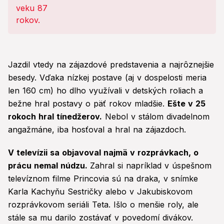
Jazdil vtedy na zájazdové predstavenia a najrôznejšie
besedy. Vďaka nízkej postave (aj v dospelosti meria
len 160 cm) ho dlho využívali v detských roliach a
bežne hral postavy o päť rokov mladšie.
Ešte v 25
rokoch hral tínedžerov.
Nebol v stálom divadelnom
angažmáne, iba hosťoval a hral na zájazdoch.
V televízii sa objavoval najmä v rozprávkach, o
prácu nemal núdzu.
Zahral si napríklad v úspešnom
televíznom filme Princovia sú na draka, v snímke
Karla Kachyňu Sestričky alebo v Jakubiskovom
rozprávkovom seriáli Teta. Išlo o menšie roly, ale
stále sa mu darilo zostávať v povedomí divákov.