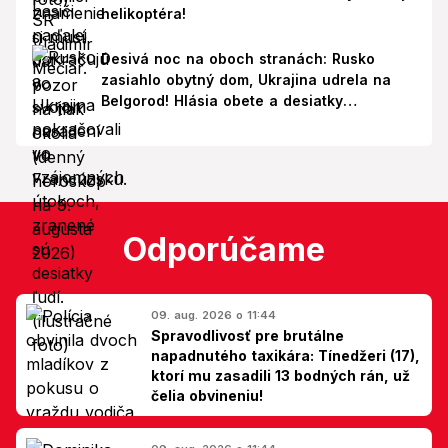
helikoptéra!
Desivá noc na oboch stranách: Rusko
zasiahlo obytný dom, Ukrajina udrela na
Belgorod! Hlásia obete a desiatky
zranených
Odporúčame
09. aug. 2026 o 11:44
Spravodlivosť pre brutálne
napadnutého taxikára: Tínedžeri (17),
ktorí mu zasadili 13 bodných rán, už
čelia obvineniu!