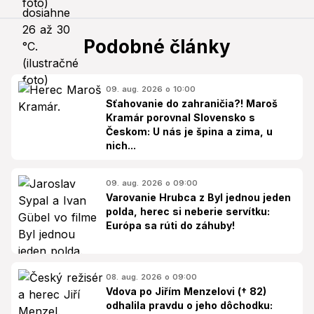
Podobné články
09. aug. 2026 o 10:00
Sťahovanie do zahraničia?! Maroš
Kramár porovnal Slovensko s
Českom: U nás je špina a zima, u
nich...
09. aug. 2026 o 09:00
Varovanie Hrubca z Byl jednou jeden
polda, herec si neberie servítku:
Európa sa rúti do záhuby!
08. aug. 2026 o 09:00
Vdova po Jiřím Menzelovi († 82)
odhalila pravdu o jeho dôchodku: