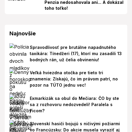
Penzia nedosahovala ani... A dokázal
toho toľko!
Najnovšie
Spravodlivosť pre brutálne napadnutého
taxikára: Tínedžeri (17), ktorí mu zasadili 13
bodných rán, už čelia obvineniu!
Veľká hviezdna otočka pre tieto tri
znamenia: Získajú, čo im právom patrí, no
pozor na TÚTO jednu vec!
Exmarkizák sa obul do Mečiara: ČO by ste
sa z rozhovoru nedozvedeli! Paralela s
Ficom?
Slovenskí hasiči bojujú s ničivými požiarmi
vo Francúzsku: Do akcie musela vyraziť aj