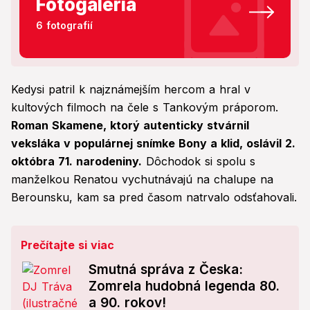
Fotogaléria
6 fotografií
Kedysi patril k najznámejším hercom a hral v
kultových filmoch na čele s Tankovým práporom.
Roman Skamene, ktorý autenticky stvárnil
veksláka v populárnej snímke Bony a klid, oslávil 2.
októbra 71. narodeniny.
Dôchodok si spolu s
manželkou Renatou vychutnávajú na chalupe na
Berounsku, kam sa pred časom natrvalo odsťahovali.
Prečítajte si viac
Smutná správa z Česka:
Zomrela hudobná legenda 80.
a 90. rokov!