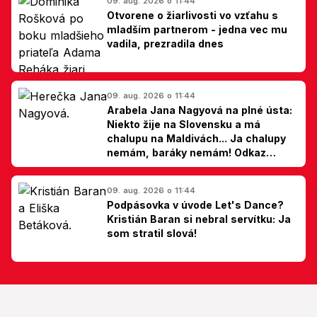
09. aug. 2026 o 11:44
Otvorene o žiarlivosti vo vzťahu s
mladším partnerom - jedna vec mu
vadila, prezradila dnes
09. aug. 2026 o 11:44
Arabela Jana Nagyová na plné ústa:
Niekto žije na Slovensku a má
chalupu na Maldivách... Ja chalupy
nemám, baráky nemám! Odkaz
Slovákom
09. aug. 2026 o 11:44
Podpásovka v úvode Let's Dance?
Kristián Baran si nebral servítku: Ja
som stratil slová!