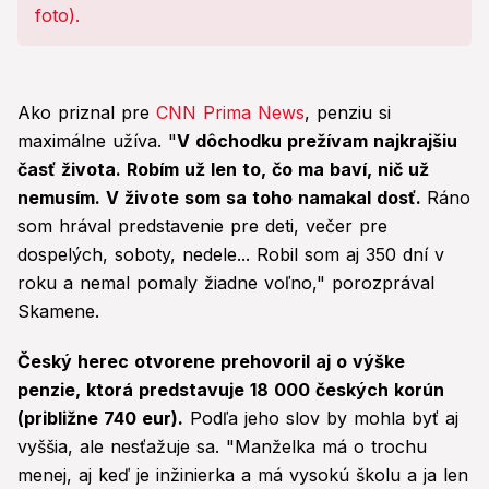
Ako priznal pre
CNN Prima News
, penziu si
maximálne užíva. "
V dôchodku prežívam najkrajšiu
časť života. Robím už len to, čo ma baví, nič už
nemusím. V živote som sa toho namakal dosť.
Ráno
som hrával predstavenie pre deti, večer pre
dospelých, soboty, nedele... Robil som aj 350 dní v
roku a nemal pomaly žiadne voľno," porozprával
Skamene.
Český herec otvorene prehovoril aj o výške
penzie, ktorá predstavuje 18 000 českých korún
(približne 740 eur).
Podľa jeho slov by mohla byť aj
vyššia, ale nesťažuje sa. "Manželka má o trochu
menej, aj keď je inžinierka a má vysokú školu a ja len