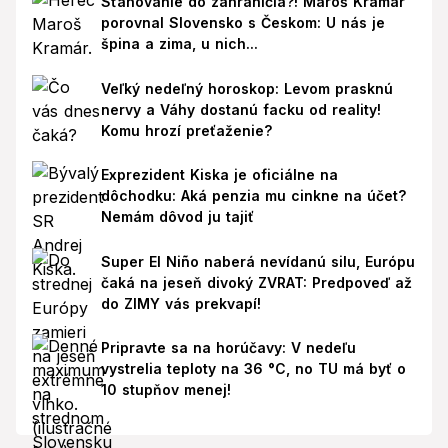
Sťahovanie do zahraničia?! Maroš Kramár
porovnal Slovensko s Českom: U nás je
špina a zima, u nich...
Veľký nedeľný horoskop: Levom prasknú
nervy a Váhy dostanú facku od reality!
Komu hrozí preťaženie?
Exprezident Kiska je oficiálne na
dôchodku: Aká penzia mu cinkne na účet?
Nemám dôvod ju tajiť
Super El Niño naberá nevídanú silu, Európu
čaká na jeseň divoký ZVRAT: Predpoveď až
do ZIMY vás prekvapí!
Pripravte sa na horúčavy: V nedeľu
vystrelia teploty na 36 °C, no TU má byť o
10 stupňov menej!