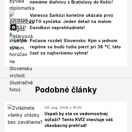
nemáme diaľnicu z Bratislavy do Košíc!
Vanessa Šarközi konečne ukázala prvú
FOTO synčeka: Jeden detail na malom
Davidkovi neprehliadnete!
Počasie rozdelí Slovensko: Kým v jednom
regióne sa budú ľudia piecť pri 38 °C, táto
časť sa najhoršiemu vyhne!
Podobné články
09. aug. 2026 o 18:30
Uspeli by ste vo vedomostnej
súťaži? Tento KVÍZ otestuje váš
všeobecný prehľad!