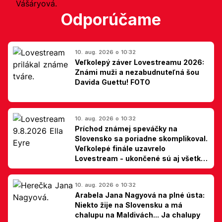
Odporúčame
10. aug. 2026 o 10:32
Veľkolepý záver Lovestreamu 2026:
Známi muži a nezabudnuteľná šou
Davida Guettu! FOTO
10. aug. 2026 o 10:32
Príchod známej speváčky na
Slovensko sa poriadne skomplikoval.
Veľkolepé finále uzavrelo
Lovestream - ukončené sú aj všetky
špekulácie
10. aug. 2026 o 10:32
Arabela Jana Nagyová na plné ústa:
Niekto žije na Slovensku a má
chalupu na Maldivách... Ja chalupy