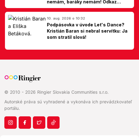
nemám, baráky nemám! Odkaz
Slovákom
10. aug. 2026 o 10:32
Podpásovka v úvode Let's Dance?
Kristián Baran si nebral servítku: Ja
som stratil slová!
© 2010 - 2026 Ringier Slovakia Communities s.r.o.
Autorské práva sú vyhradené a vykonáva ich prevádzkovateľ
portálu.