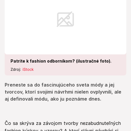
Patríte k fashion odborníkom? (ilustračné foto).
Zdroj:
iStock
Preneste sa do fascinujúceho sveta módy a jej
tvorcov, ktorí svojimi návrhmi nielen ovplyvnili, ale
aj definovali módu, ako ju poznáme dnes.
Čo sa skrýva za závojom tvorby nezabudnuteľných
fashion kúskov a vzorov? A ktorí slávni návrhári si