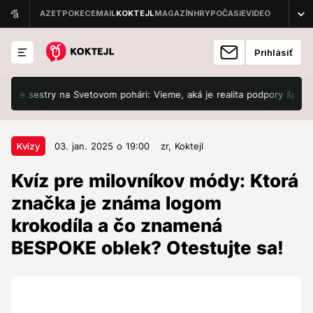
Prihlásiť
sestry na Svetovom pohári: Vieme, aká je realita podpory športovcov 
03. jan. 2025 o 19:00
Kvízy
Kvízy
03. jan. 2025 o 19:00
zr,
Koktejl
Kvíz pre milovníkov módy: Ktorá
Kvíz pre milovníkov módy: Ktorá
značka je známa logom krokodíla a
značka je známa logom
čo znamená BESPOKE oblek?
krokodíla a čo znamená
Otestujte sa!
BESPOKE oblek? Otestujte sa!
Preneste sa do fascinujúceho sveta módy a jej
tvorcov, ktorí svojimi návrhmi nielen ovplyvnili, ale aj
definovali módu, ako ju poznáme dnes.