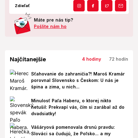
Zdieľať
Máte pre nás tip?
Pošlite nám ho
Najčítanejšie
4 hodiny
72 hodín
Sťahovanie do zahraničia?! Maroš Kramár
porovnal Slovensko s Českom: U nás je
špina a zima, u nich...
Minulosť Paľa Haberu, o ktorej nikto
netušil: Prekvapí vás, čím si zarábal až do
dvadsiatky!
Vášáryová pomenovala drsnú pravdu:
Slováci sa čudujú, že Poľsko... a my