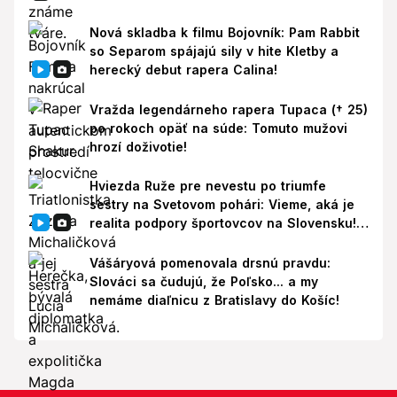
Nová skladba k filmu Bojovník: Pam Rabbit
so Separom spájajú sily v hite Kletby a
herecký debut rapera Calina!
Vražda legendárneho rapera Tupaca († 25)
po rokoch opäť na súde: Tomuto mužovi
hrozí doživotie!
Hviezda Ruže pre nevestu po triumfe
sestry na Svetovom pohári: Vieme, aká je
realita podpory športovcov na Slovensku!
Prišla reakcia
Vášáryová pomenovala drsnú pravdu:
Slováci sa čudujú, že Poľsko... a my
nemáme diaľnicu z Bratislavy do Košíc!