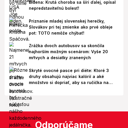
Bidena: Krutá choroba sa šíri ďalej, opísal
nepredstaviteľnú bolesť!
Priznanie mladej slovenskej herečky,
Slovákov pri tej zmienke ako prvé obleje
pot: TOTO nemôže chýbať!
Zrážka dvoch autobusov sa skončila
najhorším možným scenárom: Vyše 20
mŕtvych a desiatky zranených
Skryté ovocné pasce pri diéte: Ktoré 3
druhy obsahujú najviac kalórií a aké
množstvo si dopriať, aby sa ručička na
váhe nepohla nahor?
Odporúčame