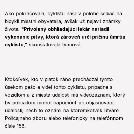
Ako pokračovala, cyklistu našli v polohe sediac na
bicykli miestni obyvatelia, avšak už nejavil známky
života.
"Privolaný obhliadajúci lekár nariadil
vykonanie pitvy, ktorá zároveň určí príčinu úmrtia
cyklistu,"
skonštatovala Ivanová.
Ktokoľvek, kto v piatok ráno prechádzal týmto
úsekom pešo a videl tohto cyklistu, prípadne s
vozidlom a z miesta udalosti má videozáznam, ktorý
by policajtom mohol napomôcť pri objasňovaní
udalosti, nech to oznámi na ktoromkoľvek útvare
Policajného zboru alebo telefonicky na telefónnom
čísle 158.