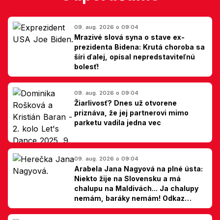
09. aug. 2026 o 09:04
Mrazivé slová syna o stave ex-
prezidenta Bidena: Krutá choroba sa
šíri ďalej, opísal nepredstaviteľnú
bolesť!
09. aug. 2026 o 09:04
Žiarlivosť? Dnes už otvorene
priznáva, že jej partnerovi mimo
parketu vadila jedna vec
09. aug. 2026 o 09:04
Arabela Jana Nagyová na plné ústa:
Niekto žije na Slovensku a má
chalupu na Maldivách... Ja chalupy
nemám, baráky nemám! Odkaz
Slovákom