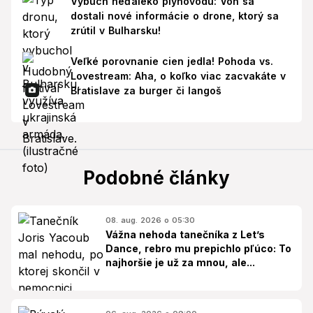
Výbuch neďaleko plynovodu: Von sa
dostali nové informácie o drone, ktorý sa
zrútil v Bulharsku!
Veľké porovnanie cien jedla! Pohoda vs.
Lovestream: Aha, o koľko viac zacvakáte v
Bratislave za burger či langoš
Podobné články
08. aug. 2026 o 05:30
Vážna nehoda tanečníka z Let’s
Dance, rebro mu prepichlo pľúco: To
najhoršie je už za mnou, ale...