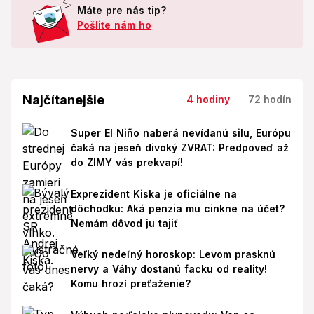
Máte pre nás tip?
Pošlite nám ho
Najčítanejšie
4 hodiny
72 hodín
Super El Niño naberá nevídanú silu, Európu
čaká na jeseň divoký ZVRAT: Predpoveď až
do ZIMY vás prekvapí!
Exprezident Kiska je oficiálne na
dôchodku: Aká penzia mu cinkne na účet?
Nemám dôvod ju tajiť
Veľký nedeľný horoskop: Levom prasknú
nervy a Váhy dostanú facku od reality!
Komu hrozí preťaženie?