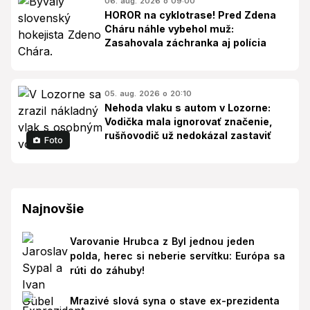
06. aug. 2026 o 09:00
HOROR na cyklotrase! Pred Zdena
Cháru náhle vybehol muž:
Zasahovala záchranka aj polícia
05. aug. 2026 o 20:10
Nehoda vlaku s autom v Lozorne:
Vodička mala ignorovať značenie,
rušňovodič už nedokázal zastaviť
Foto
Najnovšie
Varovanie Hrubca z Byl jednou jeden
polda, herec si neberie servítku: Európa sa
rúti do záhuby!
Mrazivé slová syna o stave ex-prezidenta