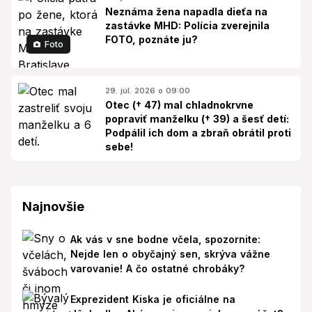
Neznáma žena napadla dieťa na
zastávke MHD: Polícia zverejnila
FOTO, poznáte ju?
Foto
29. júl. 2026 o 09:00
Otec († 47) mal chladnokrvne
popraviť manželku († 39) a šesť detí:
Podpálil ich dom a zbraň obrátil proti
sebe!
Najnovšie
Ak vás v sne bodne včela, spozornite:
Nejde len o obyčajný sen, skrýva vážne
varovanie! A čo ostatné chrobáky?
Exprezident Kiska je oficiálne na