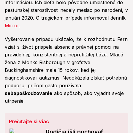
informáciou. Ich dieťa bolo pôvodne umiestnené do
pestúnskej starostlivosti necelý mesiac po narodení, v
januári 2020. O tragickom prípade informoval denník
Mirror
.
Vyšetrovanie prípadu ukázalo, že k rozhodnutiu Fern
vziať si život prispela absencia právnej pomoci na
pravidelnej, konzistentnej a nepretržitej báze. Mladá
žena z Monks Risborough v grófstve
Buckinghamshire mala 15 rokov, keď jej
diagnostikovali autizmus. Nedokázala získať potrebnú
podporu, pričom často používala
sebapoškodzovanie
ako spôsob, ako vyjadriť svoje
utrpenie.
Prečítajte si viac
Rodičia išli pochovať