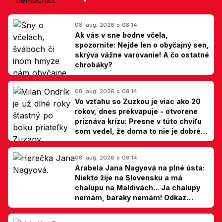
08. aug. 2026 o 08:14
Ak vás v sne bodne včela,
spozornite: Nejde len o obyčajný sen,
skrýva vážne varovanie! A čo ostatné
chrobáky?
08. aug. 2026 o 08:14
Vo vzťahu so Zuzkou je viac ako 20
rokov, dnes prekvapuje - otvorene
priznáva krízu: Presne v túto chvíľu
som vedel, že doma to nie je dobré,
hovorí Milan Ondrík
08. aug. 2026 o 08:14
Arabela Jana Nagyová na plné ústa:
Niekto žije na Slovensku a má
chalupu na Maldivách... Ja chalupy
nemám, baráky nemám! Odkaz
Slovákom