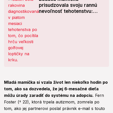
prisudzovala svoju rannú
nevoľnosť tehotenstvu:
Krutý nález lekárov!
Mladá mamička si vzala život len niekoľko hodín po
tom, ako sa dozvedela, že jej 6-mesačné dieťa
môžu úrady zaradiť do systému na adopciu.
Fern
Foster († 22), ktorá trpela autizmom, zomrela po
tom, ako jej partnerovi poslal právnik e-mail s touto