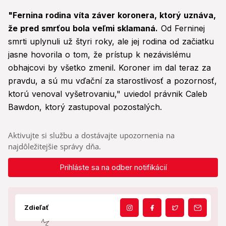
"Fernina rodina víta záver koronera, ktorý uznáva,
že pred smrťou bola veľmi sklamaná.
Od Ferninej
smrti uplynuli už štyri roky, ale jej rodina od začiatku
jasne hovorila o tom, že prístup k nezávislému
obhajcovi by všetko zmenil. Koroner im dal teraz za
pravdu, a sú mu vďační za starostlivosť a pozornosť,
ktorú venoval vyšetrovaniu," uviedol právnik Caleb
Bawdon, ktorý zastupoval pozostalých.
Aktivujte si službu a dostávajte upozornenia na
najdôležitejšie správy dňa.
Prihláste sa na odber notifikácií
Zdieľať