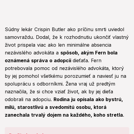
Súdny lekár Crispin Butler ako príčinu smrti uviedol
samovraždu. Dodal, že k rozhodnutiu ukončiť vlastný
život prispela viac ako len minimálne absencia
nezávislého advokáta a
spôsob, akým Fern bola
oznámená správa o adopcii
dieťaťa. Fern
potrebovala pomoc od nezávislého advokáta, ktorý
by jej pomohol všetkému porozumieť a naviesť ju na
spoluprácu s odborníkmi. Žena vraj už predtým
naznačila, že si chce vziať život, ak by jej dieťa
odobrali na adopciu.
Rodina ju opísala ako bystrú,
milú, starostlivú a svedomitú osobu, ktorá
zanechala trvalý dojem na každého, koho stretla
.