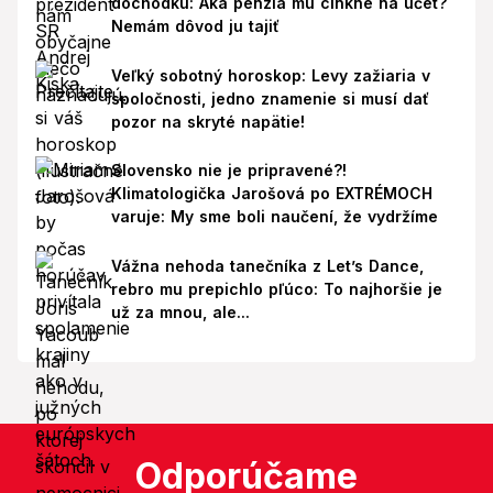
dôchodku: Aká penzia mu cinkne na účet?
Nemám dôvod ju tajiť
Veľký sobotný horoskop: Levy zažiaria v
spoločnosti, jedno znamenie si musí dať
pozor na skryté napätie!
Slovensko nie je pripravené?!
Klimatologička Jarošová po EXTRÉMOCH
varuje: My sme boli naučení, že vydržíme
Vážna nehoda tanečníka z Let’s Dance,
rebro mu prepichlo pľúco: To najhoršie je
už za mnou, ale...
Odporúčame