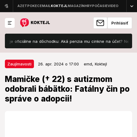
Prihlásiť
oficiálne na dôchodku: Aká penzia mu cinkne na účet? Nemám dôvod ju
26. apr. 2024 o 17:00
Zaujímavosti
Zaujímavosti
26. apr. 2024 o 17:00
emd,
Koktejl
Mamičke († 22) s autizmom
Mamičke († 22) s autizmom
odobrali bábätko: Fatálny čin po
odobrali bábätko: Fatálny čin po
správe o adopcii!
správe o adopcii!
Rodina žiada spravodlivosť pre ľudí s podobným
osudom.