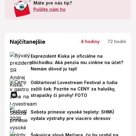
Máte pre nás tip?
Pošlite nám ho
Najčítanejšie
4 hodiny
72 hodín
Exprezident Kiska je oficiálne na
dôchodku: Aká penzia mu cinkne na účet?
Nemám dôvod ju tajiť
Odštartoval Lovestream Festival a ľudia
zažili šok: Pozrite na CENY za halušky,
strapačky či pirohy! FOTO
Sobota prinesie vysoké teploty: SHMÚ
vydala výstrahy pre viacero okresov
Šokujúce slová Mečiara, čo by urobil na