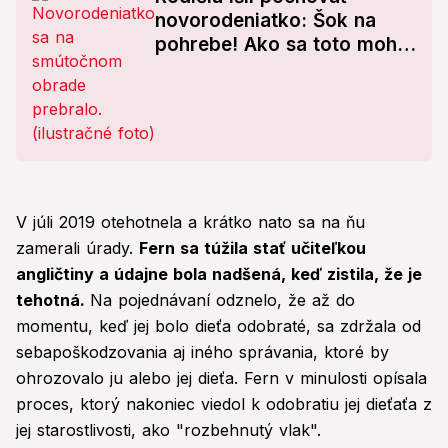
novorodeniatko: Šok na
pohrebe! Ako sa toto mohlo
stať?
V júli 2019 otehotnela a krátko nato sa na ňu
zamerali úrady.
Fern sa túžila stať učiteľkou
angličtiny a údajne bola nadšená, keď zistila, že je
tehotná.
Na pojednávaní odznelo, že až do
momentu, keď jej bolo dieťa odobraté, sa zdržala od
sebapoškodzovania aj iného správania, ktoré by
ohrozovalo ju alebo jej dieťa. Fern v minulosti opísala
proces, ktorý nakoniec viedol k odobratiu jej dieťaťa z
jej starostlivosti, ako "rozbehnutý vlak".