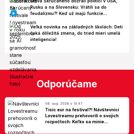
Števa Skrúcaného dožrali politici v USA,
Rusku a na Slovensku: Vrátili sa do
feudalizmu?! Keď už majú funkcie...
Veľká novinka na základných školách: Deti
čaká dôležitá zmena, do tried mieri umelá
inteligencia!
Odporúčame
08. aug. 2026 o 15:47
Tisíc eur na festival?! Návštevníci
Lovestreamu prehovorili o svojich
rozpočtoch: Koľko sa minie...