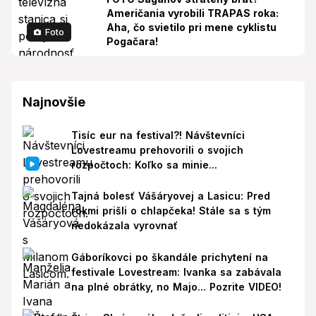
Američania vyrobili TRAPAS roka:
Aha, čo svietilo pri mene cyklistu
Foto
Pogačara!
Najnovšie
Tisíc eur na festival?! Návštevníci
Lovestreamu prehovorili o svojich
rozpočtoch: Koľko sa minie...
Tajná bolesť Vášáryovej a Lasicu: Pred
rokmi prišli o chlapčeka! Stále sa s tým
nedokázala vyrovnať
Gáboríkovci po škandále prichytení na
festivale Lovestream: Ivanka sa zabávala
na plné obrátky, no Majo... Pozrite VIDEO!