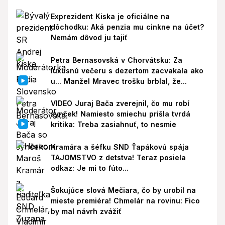
Exprezident Kiska je oficiálne na
dôchodku: Aká penzia mu cinkne na účet?
Nemám dôvod ju tajiť
Petra Bernasovská v Chorvátsku: Za
luxusnú večeru s dezertom zacvakala ako
u... Manžel Mravec trošku brblal, že...
VIDEO Juraj Bača zverejnil, čo mu robí
synček! Namiesto smiechu prišla tvrdá
kritika: Treba zasiahnuť, to nesmie
Kramára a šéfku SND Ťapákovú spája
TAJOMSTVO z detstva! Teraz posiela
odkaz: Je mi to ľúto...
Šokujúce slová Mečiara, čo by urobil na
mieste premiéra! Chmelár na rovinu: Fico
by mal návrh zvážiť