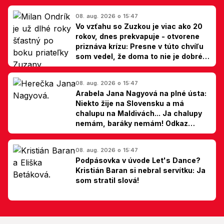
08. aug. 2026 o 15:47
Vo vzťahu so Zuzkou je viac ako 20
rokov, dnes prekvapuje - otvorene
priznáva krízu: Presne v túto chvíľu
som vedel, že doma to nie je dobré,
hovorí Milan Ondrík
08. aug. 2026 o 15:47
Arabela Jana Nagyová na plné ústa:
Niekto žije na Slovensku a má
chalupu na Maldivách... Ja chalupy
nemám, baráky nemám! Odkaz
Slovákom
08. aug. 2026 o 15:47
Podpásovka v úvode Let's Dance?
Kristián Baran si nebral servítku: Ja
som stratil slová!