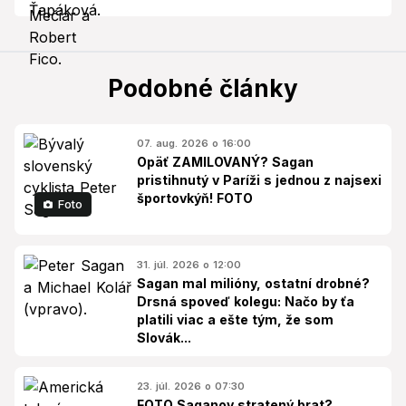
Podobné články
07. aug. 2026 o 16:00
Opäť ZAMILOVANÝ? Sagan
pristihnutý v Paríži s jednou z najsexi
športovkýň! FOTO
Foto
31. júl. 2026 o 12:00
Sagan mal milióny, ostatní drobné?
Drsná spoveď kolegu: Načo by ťa
platili viac a ešte tým, že som
Slovák...
23. júl. 2026 o 07:30
FOTO Saganov stratený brat?