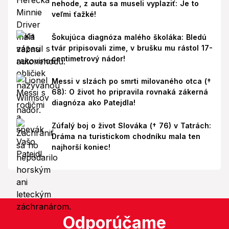
nehode, z auta sa museli vyplaziť: Je to
veľmi ťažké!
Šokujúca diagnóza malého školáka: Bledú
tvár pripisovali zime, v brušku mu rástol 17-
centimetrový nádor!
Messi v slzách po smrti milovaného otca (†
68): O život ho pripravila rovnaká zákerná
diagnóza ako Patejdla!
Zúfalý boj o život Slováka († 76) v Tatrách:
Dráma na turistickom chodníku mala ten
najhorší koniec!
Odporúčame