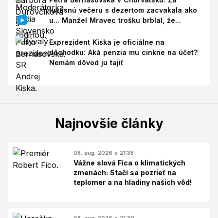
luxusnú večeru s dezertom zacvakala ako
u... Manžel Mravec trošku brblal, že...
Exprezident Kiska je oficiálne na
dôchodku: Aká penzia mu cinkne na účet?
Nemám dôvod ju tajiť
Najnovšie články
08. aug. 2026 o 21:38
Vážne slová Fica o klimatických
zmenách: Stačí sa pozrieť na
teplomer a na hladiny našich vôd!
08. aug. 2026 o 21:30