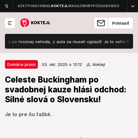
Prihlásiť
rozivej nehode, z auta sa museli vyplaziť: Je to veľmi ťažké!
Š
03. okt. 2025 o 13:12
Domáce promi
Domáce promi
03. okt. 2025 o 13:12
jž,
Koktejl
Celeste Buckingham po
Celeste Buckingham po
svadobnej kauze hlási odchod:
svadobnej kauze hlási odchod:
Silné slová o Slovensku!
Silné slová o Slovensku!
Je to pre ňu ťažké.
Je to pre ňu ťažké.