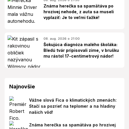
Známa herečka sa spamätáva po
hrozivej nehode, z auta sa museli
vyplaziť: Je to veľmi ťažké!
08. aug. 2026 o 21:00
Šokujúca diagnóza malého školáka:
Bledú tvár pripisovali zime, v brušku
mu rástol 17-centimetrový nádor!
Najnovšie
Vážne slová Fica o klimatických zmenách:
Stačí sa pozrieť na teplomer a na hladiny
našich vôd!
Známa herečka sa spamätáva po hrozivej