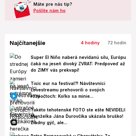
Máte pre nás tip?
Pošlite nám ho
Najčítanejšie
4 hodiny
72 hodín
Super El Niño naberá nevídanú silu, Európu
čaká na jeseň divoký ZVRAT: Predpoveď až
do ZIMY vás prekvapí!
Tisíc eur na festival?! Návštevníci
Lovestreamu prehovorili o svojich
rozpočtoch: Koľko sa minie...
Takéto tehotenské FOTO ste ešte NEVIDELI:
Manželka Jána Ďurovčíka ukázala bruško!
Žiadny gýč, ale...
Petra Bernasovská v Chorvátsku: Za