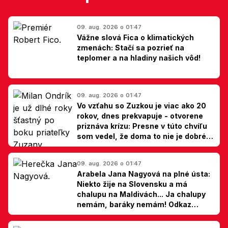
09. aug. 2026 o 01:47
Vážne slová Fica o klimatických
zmenách: Stačí sa pozrieť na
teplomer a na hladiny našich vôd!
09. aug. 2026 o 01:47
Vo vzťahu so Zuzkou je viac ako 20
rokov, dnes prekvapuje - otvorene
priznáva krízu: Presne v túto chvíľu
som vedel, že doma to nie je dobré,
hovorí Milan Ondrík
09. aug. 2026 o 01:47
Arabela Jana Nagyová na plné ústa:
Niekto žije na Slovensku a má
chalupu na Maldivách... Ja chalupy
nemám, baráky nemám! Odkaz
Slovákom