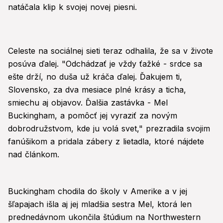
natáčala klip k svojej novej piesni.
Celeste na sociálnej sieti teraz odhalila, že sa v živote
posúva ďalej. "Odchádzať je vždy ťažké - srdce sa
ešte drží, no duša už kráča ďalej. Ďakujem ti,
Slovensko, za dva mesiace plné krásy a ticha,
smiechu aj objavov. Ďalšia zastávka - Mel
Buckingham, a pomôcť jej vyraziť za novým
dobrodružstvom, kde ju volá svet," prezradila svojim
fanúšikom a pridala zábery z lietadla, ktoré nájdete
nad článkom.
Buckingham chodila do školy v Amerike a v jej
šľapajach išla aj jej mladšia sestra Mel, ktorá len
prednedávnom ukončila štúdium na Northwestern