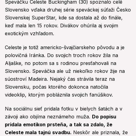
Speváčku Celeste Buckingham (30) spoznalo celé
Slovensko vďaka druhej série speváckej súťaži Česko
Slovenskej SuperStar, kde sa dostala až do finále,
keď mala len 15 rokov. Divákov ohúrila aj svojim
exotickým vzhľadom.
Celeste je totiž americko-švajčiarskeho pôvodu a je
polovičná Iránka. Do svojich troch rokov žila na
Aljaške, no potom sa s rodinou presťahovali na
Slovensko. Speváčka ale už niekoľko rokov žije na
súostroví Madeira. Nejaký čas strávila teraz na
Slovensku, počas ktorého dokonca natočila
videoklip, ktorým pobláznila svojich fanúšikov.
Na sociálnu sieť pridala fotku v bielych šatách a v
závoji ako objíma neznámeho muža.
Do popisu
pridala emotikon prsteňa, a tak sa zdalo, že
Celeste mala tajnú svadbu.
Neskôr ale priznala, že