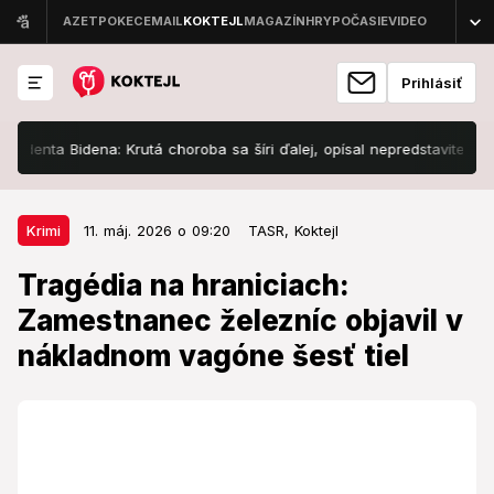
Prihlásiť
ta Bidena: Krutá choroba sa šíri ďalej, opísal nepredstaviteľnú bolesť
11. máj. 2026 o 09:20
Krimi
Krimi
11. máj. 2026 o 09:20
TASR,
Koktejl
Tragédia na hraniciach:
Tragédia na hraniciach:
Zamestnanec železníc objavil v
Zamestnanec železníc objavil v
nákladnom vagóne šesť tiel
nákladnom vagóne šesť tiel
Príčina smrtí je predmetom vyšetrovania.