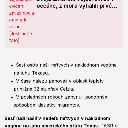
oceáne, z mora vytiahli prvé
telo
Šesť osôb našli mŕtvych v nákladnom vagóne
na juhu Texasu.
V čase nálezu panovali v oblasti teploty
približne 32 stupňov Celzia.
V posledných rokoch zahynuli podobným
spôsobom desiatky migrantov.
Šesť ľudí našli v nedeľu mŕtvych v nákladnom
vagóne na juhu amerického štátu Texas.
TASR o