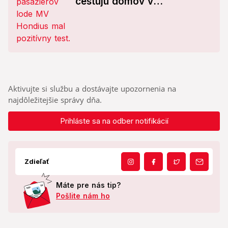
cestujú domov v
bioochranných jednotkách:
Čaká ich pobyt v
špecializovanom centre
Aktivujte si službu a dostávajte upozornenia na
najdôležitejšie správy dňa.
Prihláste sa na odber notifikácií
Zdieľať
Máte pre nás tip?
Pošlite nám ho