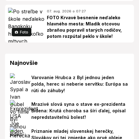
07. aug. 2026 o 07:27
FOTO Krvavé besnenie neďaleko
hlavného mesta: Mladík otcovou
zbraňou popravil starých rodičov,
Foto
potom rozpútal peklo v škole!
Najnovšie
Varovanie Hrubca z Byl jednou jeden
polda, herec si neberie servítku: Európa sa
rúti do záhuby!
Mrazivé slová syna o stave ex-prezidenta
Bidena: Krutá choroba sa šíri ďalej, opísal
nepredstaviteľnú bolesť!
Priznanie mladej slovenskej herečky,
Slovákov pri tej zmienke ako prvé obleje