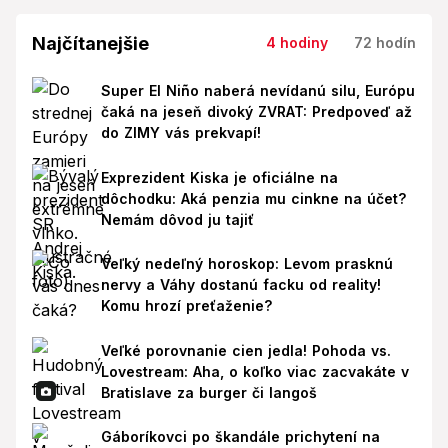
Najčítanejšie
4 hodiny
72 hodín
Super El Niño naberá nevídanú silu, Európu
čaká na jeseň divoký ZVRAT: Predpoveď až
do ZIMY vás prekvapí!
Exprezident Kiska je oficiálne na
dôchodku: Aká penzia mu cinkne na účet?
Nemám dôvod ju tajiť
Veľký nedeľný horoskop: Levom prasknú
nervy a Váhy dostanú facku od reality!
Komu hrozí preťaženie?
Veľké porovnanie cien jedla! Pohoda vs.
Lovestream: Aha, o koľko viac zacvakáte v
Bratislave za burger či langoš
Gáboríkovci po škandále prichytení na