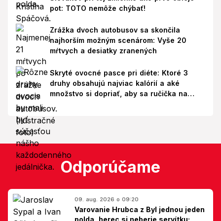
pot: TOTO nemôže chýbať!
Zrážka dvoch autobusov sa skončila
najhorším možným scenárom: Vyše 20
mŕtvych a desiatky zranených
Skryté ovocné pasce pri diéte: Ktoré 3
druhy obsahujú najviac kalórií a aké
množstvo si dopriať, aby sa ručička na
váhe nepohla nahor?
Odporúčame
09. aug. 2026 o 09:20
Varovanie Hrubca z Byl jednou jeden
polda, herec si neberie servítku: