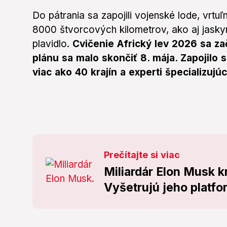
Do pátrania sa zapojili vojenské lode, vrtu
8000 štvorcových kilometrov, ako aj jasky
plavidlo.
Cvičenie Africký lev 2026 sa zač
plánu sa malo skončiť 8. mája. Zapojilo
viac ako 40 krajín a experti špecializuj
Prečítajte si viac
Miliardár Elon Musk k
Vyšetrujú jeho platf