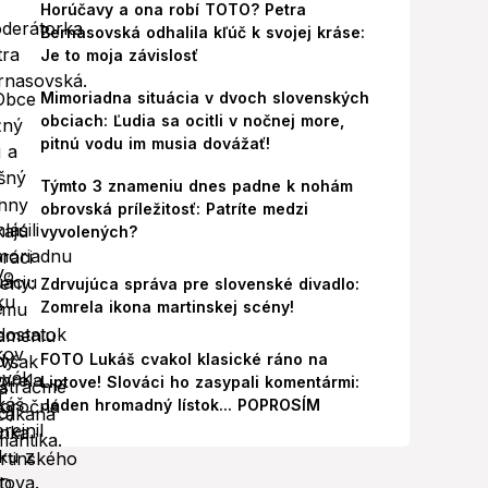
Horúčavy a ona robí TOTO? Petra
Bernasovská odhalila kľúč k svojej kráse:
Je to moja závislosť
Mimoriadna situácia v dvoch slovenských
obciach: Ľudia sa ocitli v nočnej more,
pitnú vodu im musia dovážať!
Týmto 3 znameniu dnes padne k nohám
obrovská príležitosť: Patríte medzi
vyvolených?
Zdrvujúca správa pre slovenské divadlo:
Zomrela ikona martinskej scény!
FOTO Lukáš cvakol klasické ráno na
Liptove! Slováci ho zasypali komentármi:
Jeden hromadný lístok... POPROSÍM