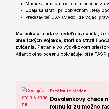
Marocká armáda našla telo jedného z d
Obaja sa stratili pri pobrežnom útesy poč
Predstaviteľ USA uviedol, že vojaci pra
Marocká armáda v nedeľu oznámila, že b
amerických vojakov, ktorí sa stratili p
cvičenia.
Pátranie vo výcvikovom priestor
Atlantického oceánu pokračuje, píše TASR 
Prečítajte si viac
Dovolenkový chaos na
ropnú krízu možno rad