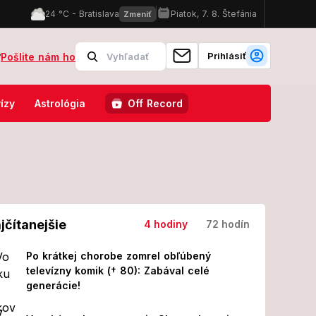
Prihlásiť
?
Pošlite nám ho
e k nohám obrovská príležitosť: Patríte medzi vyvolených?
Zdrvu
ízy
Astrológia
Off Record
jčítanejšie
4 hodiny
72 hodín
Po krátkej chorobe zomrel obľúbený
televízny komik († 80): Zabával celé
generácie!