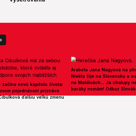
p
Arabela Jana Nagyová na pln
Niekto žije na Slovensku a m
na Maldivách... Ja chalupy 
e začína novú kapitolu života:
baráky nemám! Odkaz Slová
ovom pojednávaní priznáva
Cibulková ďalšiu veľkú zmenu