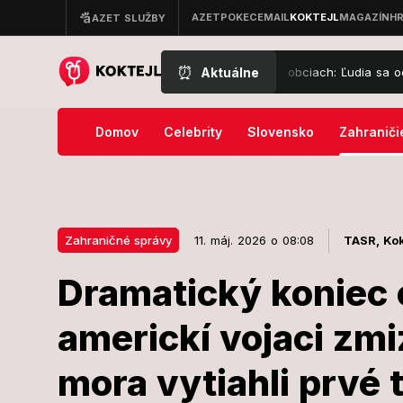
⏰
Aktuálne
riadna situácia v dvoch slovenských obciach: Ľudia sa ocitli v nočne
Domov
Celebrity
Slovensko
Zahraniči
Zahraničné správy
11. máj. 2026 o 08:08
TASR,
Kok
Dramatický koniec 
11. máj. 2026 o 08:08
Zahraničné správy
americkí vojaci zmi
Dramatický k
mora vytiahli prvé 