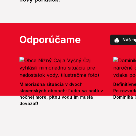
Odporúčame
🔥
Náš ti
Mimoriadna situácia v dvoch
Definitívn
slovenských obciach: Ľudia sa ocitli v
Po rozvod
nočnej more, pitnú vodu im musia
Dominika 
dovážať!