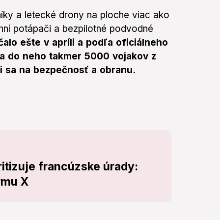
ľníky a letecké drony na ploche viac ako
nní potápači a bezpilotné podvodné
alo ešte v apríli a podľa oficiálneho
 sa do neho takmer 5000 vojakov z
úci sa na bezpečnosť a obranu.
ritizuje francúzske úrady:
ormu X