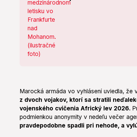
Marocká armáda vo vyhlásení uviedla, že 
z dvoch vojakov, ktorí sa stratili neďa
vojenského cvičenia Africký lev 2026.
P
podmienkou anonymity v nedeľu večer age
pravdepodobne spadli pri nehode, a vylú