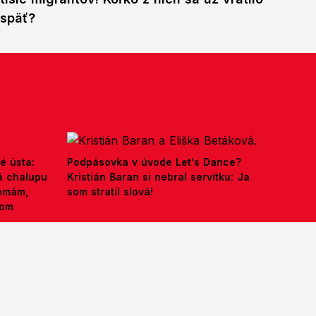
späť?
é ústa:
Podpásovka v úvode Let's Dance?
á chalupu
Kristián Baran si nebral servítku: Ja
nemám,
som stratil slová!
kom