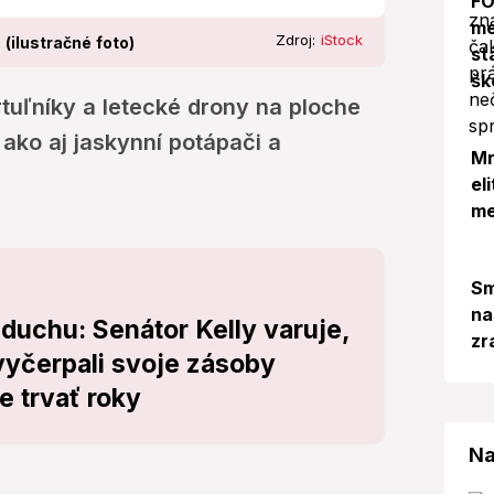
FO
me
Zdroj:
iStock
 (ilustračné foto)
st
šk
vrtuľníky a letecké drony na ploche
ako aj jaskynní potápači a
Mr
el
me
Sm
na
zduchu: Senátor Kelly varuje,
zr
yčerpali svoje zásoby
 trvať roky
Na