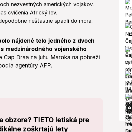
voch nezvestných amerických vojakov.
as cvičenia Africký lev.
vdepodobne nešťastne spadli do mora.
olo nájdené telo jedného z dvoch
očas medzinárodného vojenského
e Cap Draa na juhu Maroka na pobreží
podľa agentúry AFP.
 obzore? TIETO letiská pre
ikálne zoškrtajú lety