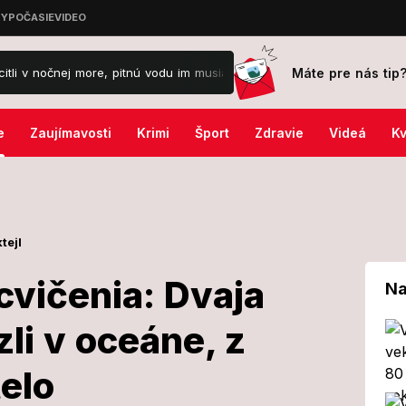
Máte pre nás tip
j more, pitnú vodu im musia dovážať!
Týmto 3 znameniu dnes padn
e
Zaujímavosti
Krimi
Šport
Zdravie
Videá
Kv
tejl
cvičenia: Dvaja
Na
zli v oceáne, z
oniec cvičenia:
telo