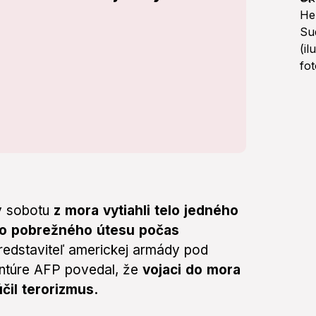
v sobotu
z mora vytiahli telo jedného
leko pobrežného útesu počas
redstaviteľ americkej armády pod
ntúre AFP povedal, že
vojaci do mora
čil terorizmus.