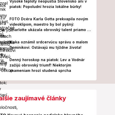
Vysoké teploty neopustia Slovensko ani v
piatok: Popoludní hrozia lokálne búrky!
FOTO Dcéra Karla Gotta prekvapila novým
videoklipom, maestro by bol pyšný:
Charlotte ukázala obrovský talent priamo v
Paríži!
Kiska oznámil srdcervúcu správu o malom
Dominikovi: Ostávajú mu týždne života!
Denný horoskop na piatok: Lev a Vodnár
zažijú obrovský triumf! Niektorým
znameniam hrozí studená sprcha
alšie zaujímavé články
Foto