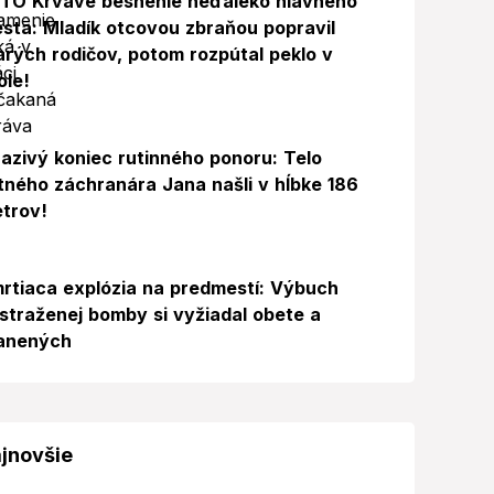
TO Krvavé besnenie neďaleko hlavného
sta: Mladík otcovou zbraňou popravil
arých rodičov, potom rozpútal peklo v
ole!
azivý koniec rutinného ponoru: Telo
itného záchranára Jana našli v hĺbke 186
trov!
rtiaca explózia na predmestí: Výbuch
straženej bomby si vyžiadal obete a
anených
jnovšie