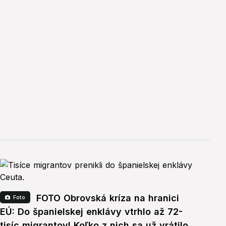
FOTO Obrovská kríza na hranici
Foto
EÚ: Do španielskej enklávy vtrhlo až 72-
tisíc migrantov! Koľko z nich sa už vrátilo