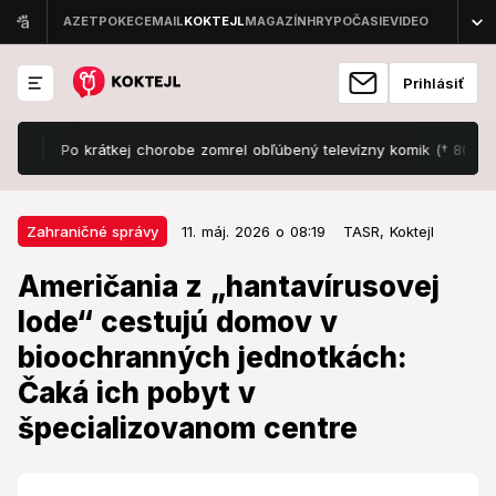
Prihlásiť
Po krátkej chorobe zomrel obľúbený televízny komik († 80): Zabával
11. máj. 2026 o 08:19
Zahraničné správy
Zahraničné správy
11. máj. 2026 o 08:19
TASR,
Koktejl
Američania z „hantavírusovej
Američania z „hantavírusovej
lode“ cestujú domov v
lode“ cestujú domov v
bioochranných jednotkách: Čaká
bioochranných jednotkách:
ich pobyt v špecializovanom
Čaká ich pobyt v
centre
špecializovanom centre
Jeden mal pozitívny test.