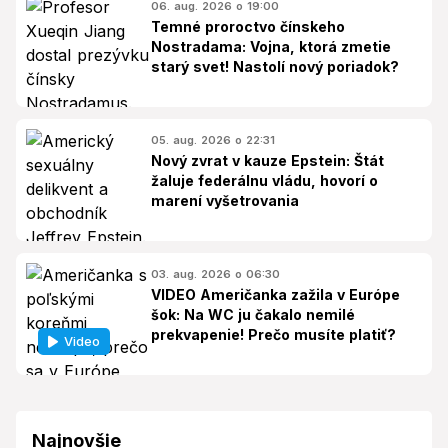
06. aug. 2026 o 19:00
Temné proroctvo čínskeho
Nostradama: Vojna, ktorá zmetie
starý svet! Nastolí nový poriadok?
05. aug. 2026 o 22:31
Nový zvrat v kauze Epstein: Štát
žaluje federálnu vládu, hovorí o
marení vyšetrovania
03. aug. 2026 o 06:30
VIDEO Američanka zažila v Európe
šok: Na WC ju čakalo nemilé
prekvapenie! Prečo musíte platiť?
Video
Najnovšie