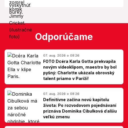
Odporúčame
07. aug. 2026 o 08:26
FOTO Dcéra Karla Gotta prekvapila
novým videoklipom, maestro by bol
pyšný: Charlotte ukázala obrovský
talent priamo v Paríži!
07. aug. 2026 o 08:26
Definitívne začína novú kapitolu
života: Po rozvodovom pojednávaní
priznáva Dominika Cibulková ďalšiu
veľkú zmenu