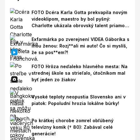
FOTO Dcéra Karla Gotta prekvapila novým
videoklipom, maestro by bol pyšný:
Charlotte ukázala obrovský talent priamo v
Paríži!
Exfarmárka po zverejnení VIDEA Gáboríka s
inou ženou: Rozj**ali mi auto! Čo si myslíš,
že sa pos**em?!
FOTO Hrôza neďaleko hlavného mesta: Na
strednej škole sa strieľalo, útočníkom mal
byť jeden zo žiakov
Vysoké teploty neopustia Slovensko ani v
piatok: Popoludní hrozia lokálne búrky!
Po krátkej chorobe zomrel obľúbený
televízny komik († 80): Zabával celé
generácie!