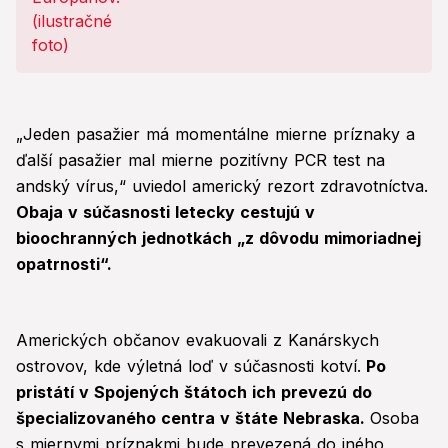
„Jeden pasažier má momentálne mierne príznaky a
ďalší pasažier mal mierne pozitívny PCR test na
andský vírus,“ uviedol americký rezort zdravotníctva.
Obaja v súčasnosti letecky cestujú v
bioochranných jednotkách „z dôvodu mimoriadnej
opatrnosti“.
Amerických občanov evakuovali z Kanárskych
ostrovov, kde výletná loď v súčasnosti kotví.
Po
pristátí v Spojených štátoch ich prevezú do
špecializovaného centra v štáte Nebraska.
Osoba
s miernymi príznakmi bude prevezená do iného