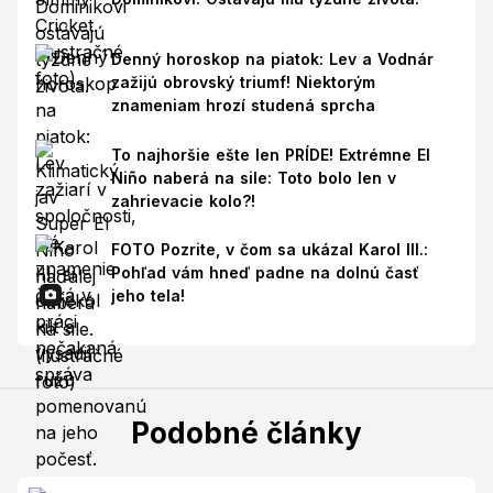
Denný horoskop na piatok: Lev a Vodnár
zažijú obrovský triumf! Niektorým
znameniam hrozí studená sprcha
To najhoršie ešte len PRÍDE! Extrémne El
Niño naberá na sile: Toto bolo len v
zahrievacie kolo?!
FOTO Pozrite, v čom sa ukázal Karol III.:
Pohľad vám hneď padne na dolnú časť
jeho tela!
Podobné články