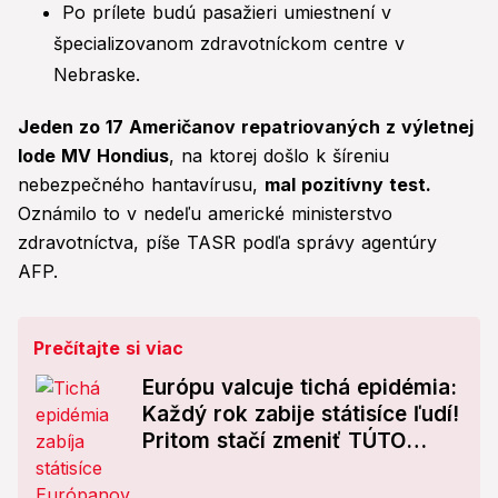
Po prílete budú pasažieri umiestnení v
špecializovanom zdravotníckom centre v
Nebraske.
Jeden zo 17 Američanov repatriovaných z výletnej
lode MV Hondius
, na ktorej došlo k šíreniu
nebezpečného hantavírusu,
mal pozitívny test.
Oznámilo to v nedeľu americké ministerstvo
zdravotníctva, píše TASR podľa správy agentúry
AFP.
Prečítajte si viac
Európu valcuje tichá epidémia:
Každý rok zabije státisíce ľudí!
Pritom stačí zmeniť TÚTO
jedinú vec