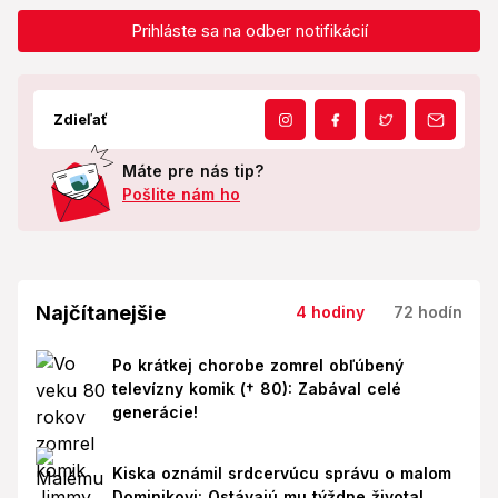
Prihláste sa na odber notifikácií
Zdieľať
Máte pre nás tip?
Pošlite nám ho
Najčítanejšie
4 hodiny
72 hodín
Po krátkej chorobe zomrel obľúbený
televízny komik († 80): Zabával celé
generácie!
Kiska oznámil srdcervúcu správu o malom
Dominikovi: Ostávajú mu týždne života!