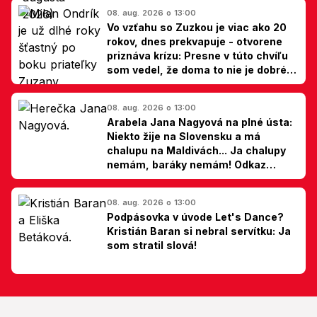
08. aug. 2026 o 13:00
Vo vzťahu so Zuzkou je viac ako 20
rokov, dnes prekvapuje - otvorene
priznáva krízu: Presne v túto chvíľu
som vedel, že doma to nie je dobré,
hovorí Milan Ondrík
08. aug. 2026 o 13:00
Arabela Jana Nagyová na plné ústa:
Niekto žije na Slovensku a má
chalupu na Maldivách... Ja chalupy
nemám, baráky nemám! Odkaz
Slovákom
08. aug. 2026 o 13:00
Podpásovka v úvode Let's Dance?
Kristián Baran si nebral servítku: Ja
som stratil slová!