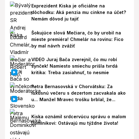
Exprezident Kiska je oficiálne na
dôchodku: Aká penzia mu cinkne na účet?
Nemám dôvod ju tajiť
Šokujúce slová Mečiara, čo by urobil na
mieste premiéra! Chmelár na rovinu: Fico
by mal návrh zvážiť
VIDEO Juraj Bača zverejnil, čo mu robí
synček! Namiesto smiechu prišla tvrdá
kritika: Treba zasiahnuť, to nesmie
Petra Bernasovská v Chorvátsku: Za
luxusnú večeru s dezertom zacvakala ako
u... Manžel Mravec trošku brblal, že...
Kiska oznámil srdcervúcu správu o malom
Dominikovi: Ostávajú mu týždne života!