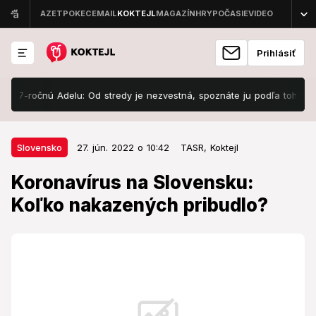
Prihlásiť
-ročnú Adelu: Od stredy je nezvestná, spoznáte ju podľa tohto detailu
27. jún. 2022 o 10:42
Slovensko
Slovensko
27. jún. 2022 o 10:42
TASR,
Koktejl
Koronavírus na Slovensku: Koľko
Koronavírus na Slovensku:
nakazených pribudlo?
Koľko nakazených pribudlo?
Je známa nová bilancia prípadov koronavírusu.
Pozrite si, koľko prípadov covidu pribudlo.