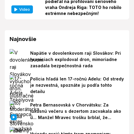
podieľal na profilovaní sériového
vraha Ondreja Riga: TOTO ho robilo
Video
extrémne nebezpečným!
Najnovšie
Napätie v dovolenkovom raji Slovákov: Pri
hraniciach explodoval dron, mimoriadne
zasadala bezpečnostná rada
Polícia hľadá len 17-ročnú Adelu: Od stredy
je nezvestná, spoznáte ju podľa tohto
detailu
Petra Bernasovská v Chorvátsku: Za
luxusnú večeru s dezertom zacvakala ako
u... Manžel Mravec trošku brblal, že...
Hviezdy prajú týmto trom znameniam: