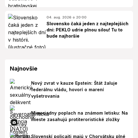
04. aug. 2026 o 20:00
Slovensko čaká jeden z najteplejších
dní: PEKLO udrie plnou silou! Tu to
bude najhoršie
Najnovšie
Nový zvrat v kauze Epstein: Štát žaluje
federálnu vládu, hovorí o marení
vyšetrovania
Mimoriadny poplach na známom letisku: Na
mieste zasahujú protiteroristické zložky
Slovenskí policajti majú v Chorvátsku plné