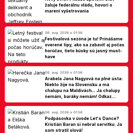
žaluje federálnu vládu, hovorí o
marení vyšetrovania
06. aug. 2026 o 01:56
Festivalová sezóna je tu! Prinášame
overené tipy, ako sa zabaviť aj počas
horúčav, tieto kúsky sú jasný must-
have
06. aug. 2026 o 01:56
Arabela Jana Nagyová na plné ústa:
Niekto žije na Slovensku a má
chalupu na Maldivách... Ja chalupy
nemám, baráky nemám! Odkaz
Slovákom
06. aug. 2026 o 01:56
Podpásovka v úvode Let's Dance?
Kristián Baran si nebral servítku: Ja
som stratil slová!