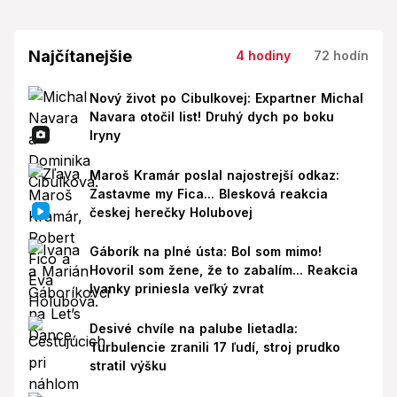
Najčítanejšie
4 hodiny
72 hodín
Nový život po Cibulkovej: Expartner Michal
Navara otočil list! Druhý dych po boku
Iryny
Maroš Kramár poslal najostrejší odkaz:
Zastavme my Fica... Blesková reakcia
českej herečky Holubovej
Gáborík na plné ústa: Bol som mimo!
Hovoril som žene, že to zabalím... Reakcia
Ivanky priniesla veľký zvrat
Desivé chvíle na palube lietadla:
Turbulencie zranili 17 ľudí, stroj prudko
stratil výšku