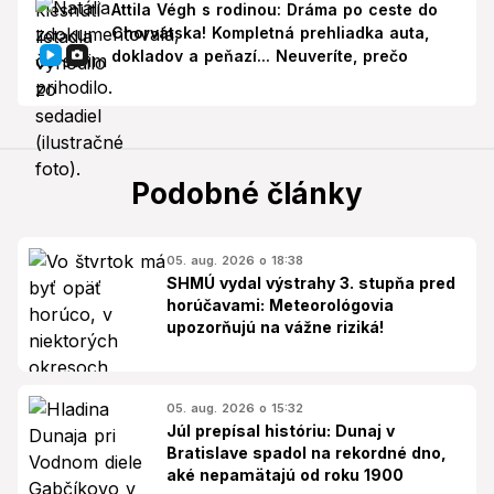
Attila Végh s rodinou: Dráma po ceste do
Chorvátska! Kompletná prehliadka auta,
dokladov a peňazí... Neuveríte, prečo
Podobné články
05. aug. 2026 o 18:38
SHMÚ vydal výstrahy 3. stupňa pred
horúčavami: Meteorológovia
upozorňujú na vážne riziká!
05. aug. 2026 o 15:32
Júl prepísal históriu: Dunaj v
Bratislave spadol na rekordné dno,
aké nepamätajú od roku 1900