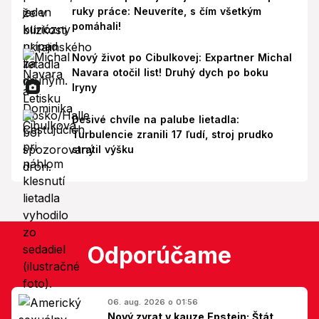
ruky práce: Neuveríte, s čím všetkým
pomáhali!
Nový život po Cibulkovej: Expartner Michal
Navara otočil list! Druhý dych po boku
Iryny
Desivé chvíle na palube lietadla:
Turbulencie zranili 17 ľudí, stroj prudko
stratil výšku
Odporúčame
06. aug. 2026 o 01:56
Nový zvrat v kauze Epstein: Štát