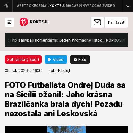
Prihlásiť
 ho zasypali komentármi: Jeden hromadný lístok... POPROSÍM
Zúri
Video
Foto
Zahraničný šport
05. júl. 2026 o 19:30
Zahraničný šport
05. júl. 2026 o 19:30
FOTO Futbalista Ondrej Duda sa
mob,
Koktejl
na Sicílii oženil: Jeho krásna
FOTO Futbalista Ondrej Duda sa
Brazílčanka brala dych! Pozadu
na Sicílii oženil: Jeho krásna
nezostala ani Leskovská
Brazílčanka brala dych! Pozadu
nezostala ani Leskovská
Všetci si to užili.