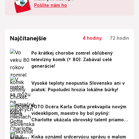
Pošlite nám ho
Najčítanejšie
4 hodiny
72 hodín
Po krátkej chorobe zomrel obľúbený
televízny komik († 80): Zabával celé
generácie!
Vysoké teploty neopustia Slovensko ani v
piatok: Popoludní hrozia lokálne búrky!
FOTO Dcéra Karla Gotta prekvapila novým
videoklipom, maestro by bol pyšný:
Charlotte ukázala obrovský talent priamo v
Paríži!
Kiska oznámil srdcervúcu správu o malom