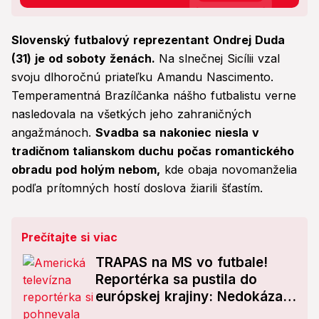
Slovenský futbalový reprezentant Ondrej Duda
(31) je od soboty ženách.
Na slnečnej Sicílii vzal
svoju dlhoročnú priateľku Amandu Nascimento.
Temperamentná Brazílčanka nášho futbalistu verne
nasledovala na všetkých jeho zahraničných
angažmánoch.
Svadba sa nakoniec niesla v
tradičnom talianskom duchu počas romantického
obradu pod holým nebom,
kde obaja novomanželia
podľa prítomných hostí doslova žiarili šťastím.
Prečítajte si viac
TRAPAS na MS vo futbale!
Reportérka sa pustila do
európskej krajiny: Nedokázala
by som ju ukázať na mape