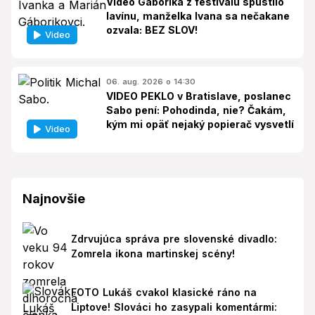
Video Gáboríka z festivalu spustilo
lavínu, manželka Ivana sa nečakane
ozvala: BEZ SLOV!
Video
06. aug. 2026 o 14:30
VIDEO PEKLO v Bratislave, poslanec
Sabo pení: Pohodinda, nie? Čakám,
kým mi opäť nejaký popierač vysvetlí
Video
Najnovšie
Zdrvujúca správa pre slovenské divadlo:
Zomrela ikona martinskej scény!
FOTO Lukáš cvakol klasické ráno na
Liptove! Slováci ho zasypali komentármi: