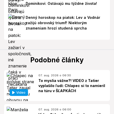
Dominikovi: Ostávajú mu týždne života!
Denný horoskop na piatok: Lev a Vodnár
zažijú obrovský triumf! Niektorým
znameniam hrozí studená sprcha
Podobné články
07. aug. 2026 o 06:30
To myslia vážne?! VIDEO z Tatier
vyplašilo ľudí: Chlapec si to namieril
na túru v ŠĽAPKÁCH
Video
07. aug. 2026 o 06:00