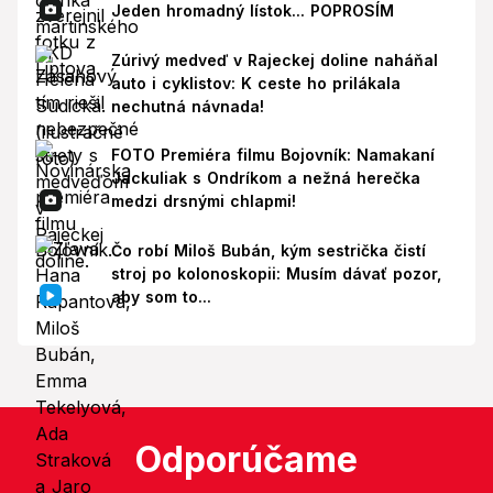
Jeden hromadný lístok... POPROSÍM
Zúrivý medveď v Rajeckej doline naháňal
auto i cyklistov: K ceste ho prilákala
nechutná návnada!
FOTO Premiéra filmu Bojovník: Namakaní
Jackuliak s Ondríkom a nežná herečka
medzi drsnými chlapmi!
Čo robí Miloš Bubán, kým sestrička čistí
stroj po kolonoskopii: Musím dávať pozor,
aby som to...
Odporúčame