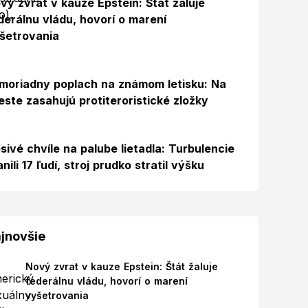
vý zvrat v kauze Epstein: Štát žaluje
derálnu vládu, hovorí o marení
šetrovania
Foto
moriadny poplach na známom letisku: Na
este zasahujú protiteroristické zložky
sivé chvíle na palube lietadla: Turbulencie
anili 17 ľudí, stroj prudko stratil výšku
jnovšie
Nový zvrat v kauze Epstein: Štát žaluje
federálnu vládu, hovorí o marení
vyšetrovania