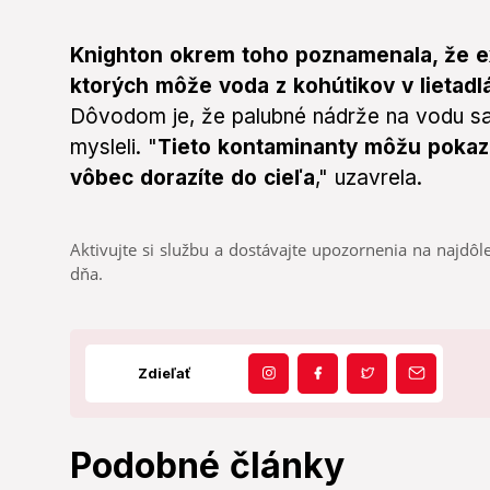
Knighton okrem toho poznamenala, že ex
ktorých môže voda z kohútikov v lietad
Dôvodom je, že palubné nádrže na vodu sa n
mysleli. "
Tieto kontaminanty môžu pokaz
vôbec dorazíte do cieľa
," uzavrela.
Aktivujte si službu a dostávajte upozornenia na najdôle
dňa.
Zdieľať
Podobné články