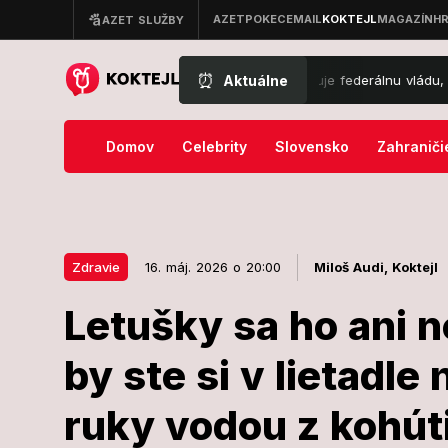
⏰
Aktuálne
Nový zvrat v kauze Epstein: Štát žaluje federálnu vládu, hovorí o mar
Domov
Celebrity
Slovensko
Zahraniči
Zdravie
16. máj. 2026 o 20:00
Miloš Audi,
Koktejl
Letušky sa ho ani 
16. máj. 2026 o 20:00
Zdravie
by ste si v lietadl
Letušky sa ho
ruky vodou z kohú