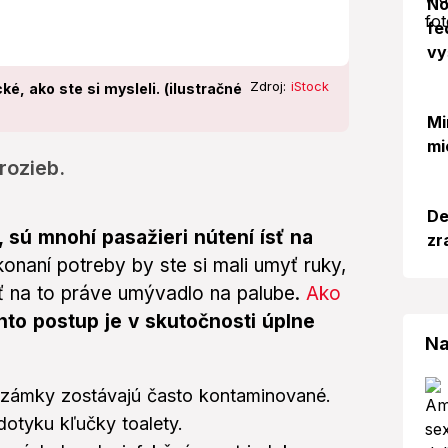
No
fe
vy
Zdroj:
iStock
ké, ako ste si mysleli. (ilustračné
Mi
mi
rozieb.
De
 sú mnohí pasažieri nútení ísť na
zr
onaní potreby by ste si mali umyť ruky,
ť na to práve umývadlo na palube.
Ako
nto postup je v skutočnosti úplne
Na
 a zámky zostávajú často kontaminované.
dotyku kľučky toalety.