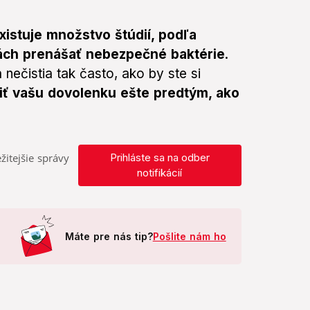
istuje množstvo štúdií, podľa
lách prenášať nebezpečné baktérie
.
ečistia tak často, ako by ste si
iť vašu dovolenku ešte predtým, ako
žitejšie správy
Prihláste sa na odber
notifikácií
Máte pre nás tip?
Pošlite nám ho