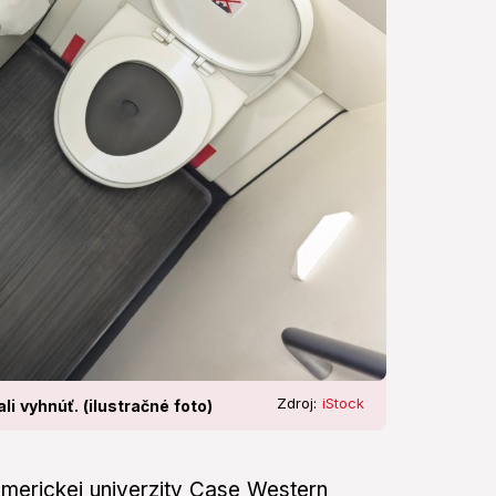
Zdroj:
iStock
i vyhnúť. (ilustračné foto)
merickej univerzity Case Western