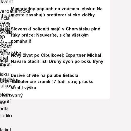
Mimoriadny poplach na známom letisku: Na
mieste zasahujú protiteroristické zložky
Slovenskí policajti majú v Chorvátsku plné
ruky práce: Neuveríte, s čím všetkým
pomáhali!
Nový život po Cibulkovej: Expartner Michal
Navara otočil list! Druhý dych po boku Iryny
Desivé chvíle na palube lietadla:
Turbulencie zranili 17 ľudí, stroj prudko
stratil výšku