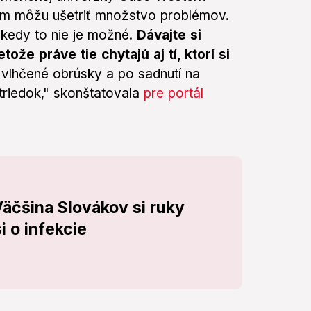
ám môžu ušetriť množstvo problémov.
iekedy to nie je možné.
Dávajte si
ože práve tie chytajú aj tí, ktorí si
vlhčené obrúsky a po sadnutí na
triedok," skonštatovala
pre portál
Väčšina Slovákov si ruky
i o infekcie