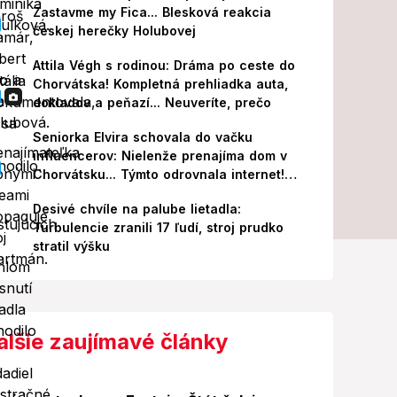
Zastavme my Fica... Blesková reakcia
českej herečky Holubovej
Attila Végh s rodinou: Dráma po ceste do
Chorvátska! Kompletná prehliadka auta,
dokladov a peňazí... Neuveríte, prečo
Seniorka Elvira schovala do vačku
influencerov: Nielenže prenajíma dom v
Chorvátsku... Týmto odrovnala internet!
VIDEO
Desivé chvíle na palube lietadla:
Turbulencie zranili 17 ľudí, stroj prudko
stratil výšku
alšie zaujímavé články