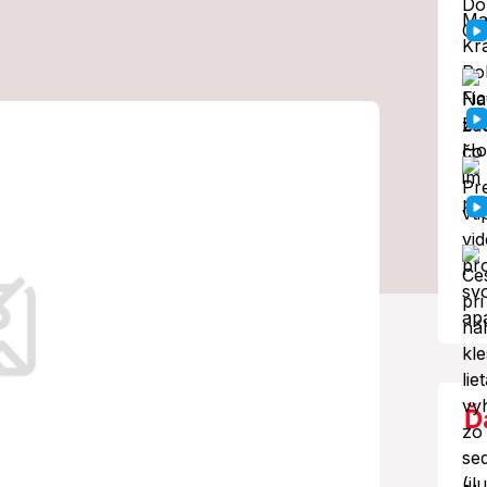
i v lietadle
ť ruky vodou z
chutný dôvod
ných hrozieb.
Ď