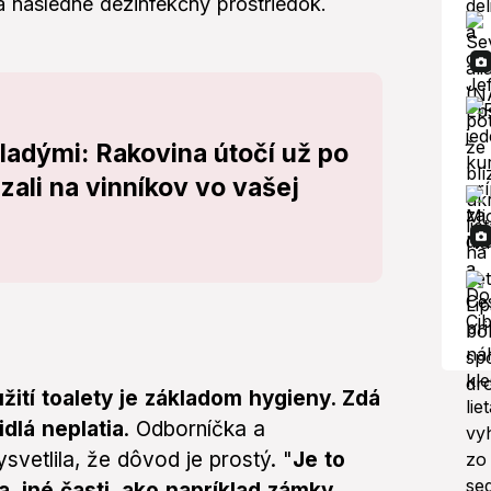
a následne dezinfekčný prostriedok.
ladými: Rakovina útočí už po
zali na vinníkov vo vašej
žití toalety je základom hygieny. Zdá
dlá neplatia
. Odborníčka a
vetlila, že dôvod je prostý. "
Je to
a, iné časti, ako napríklad zámky