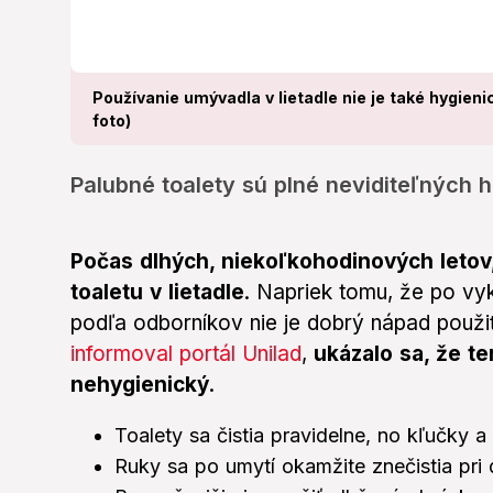
Používanie umývadla v lietadle nie je také hygienic
foto)
Palubné toalety sú plné neviditeľných h
Počas dlhých, niekoľkohodinových letov,
toaletu v lietadle
. Napriek tomu, že po vyk
podľa odborníkov nie je dobrý nápad použi
informoval portál Unilad
,
ukázalo sa, že te
nehygienický
.
Toalety sa čistia pravidelne, no kľučky
Ruky sa po umytí okamžite znečistia pri 