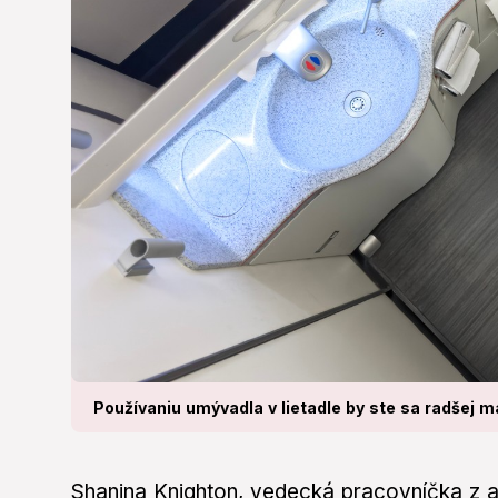
Používaniu umývadla v lietadle by ste sa radšej mal
Shanina Knighton, vedecká pracovníčka z a