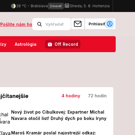
Prihlásiť
?
Pošlite nám ho
zasahujú protiteroristické zložky
Slovenskí policajti majú v Chor
ízy
Astrológia
Off Record
jčítanejšie
4 hodiny
72 hodín
Nový život po Cibulkovej: Expartner Michal
Navara otočil list! Druhý dych po boku Iryny
Maroš Kramár poslal najostrejší odkaz: