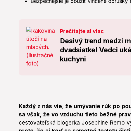
Bezpečnejšie je použiť vlhčené obrúsky 
Prečítajte si viac
Desivý trend medzi m
dvadsiatke! Vedci uká
kuchyni
Každý z nás vie, že umývanie rúk po pou
sa však, že vo vzduchu tieto bežné pravi
cestovateľská blogerka Josephine Remo vys
preto, že aj keď sa samotné toalety čisti