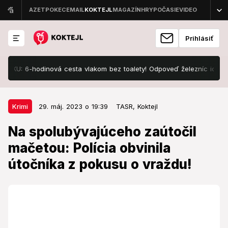
Prihlásiť
U: 6-hodinová cesta vlakom bez toalety! Odpoveď železníc ich vytočila
29. máj. 2023 o 19:39
Krimi
Krimi
29. máj. 2023 o 19:39
TASR,
Koktejl
Na spolubývajúceho zaútočil
Na spolubývajúceho zaútočil
mačetou: Polícia obvinila útočníka
mačetou: Polícia obvinila
z pokusu o vraždu!
útočníka z pokusu o vraždu!
Muža policajti zadržali na mieste útoku.