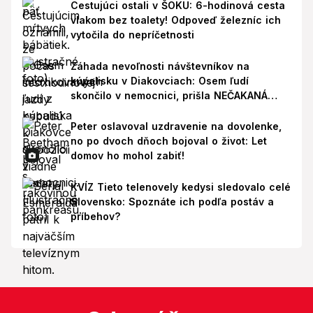
Cestujúci ostali v ŠOKU: 6-hodinová cesta
vlakom bez toalety! Odpoveď železníc ich
vytočila do nepríčetnosti
Záhada nevoľnosti návštevníkov na
kúpalisku v Diakovciach: Osem ľudí
skončilo v nemocnici, prišla NEČAKANÁ
správa!
Peter oslavoval uzdravenie na dovolenke,
no po dvoch dňoch bojoval o život: Let
domov ho mohol zabiť!
KVÍZ Tieto telenovely kedysi sledovalo celé
Slovensko: Spoznáte ich podľa postáv a
príbehov?