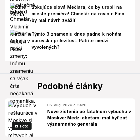
Šokujúce slová Mečiara, čo by urobil na
mieste premiéra! Chmelár na rovinu: Fico
by mal návrh zvážiť
Týmto 3 znameniu dnes padne k nohám
obrovská príležitosť: Patríte medzi
vyvolených?
Podobné články
05. aug. 2026 o 19:20
Nové zistenia po fatálnom výbuchu v
Moskve: Medzi obeťami mal byť zať
významného generála
Foto