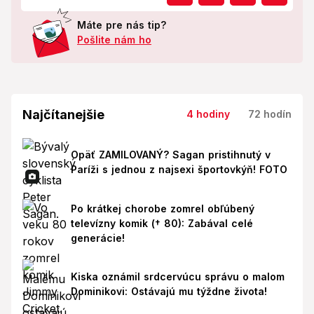
Máte pre nás tip?
Pošlite nám ho
Najčítanejšie
4 hodiny
72 hodín
Opäť ZAMILOVANÝ? Sagan pristihnutý v
Paríži s jednou z najsexi športovkýň! FOTO
Po krátkej chorobe zomrel obľúbený
televízny komik († 80): Zabával celé
generácie!
Kiska oznámil srdcervúcu správu o malom
Dominikovi: Ostávajú mu týždne života!