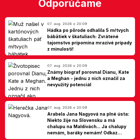
Odporúčame
07. aug. 2026 o 20:09
Hádka po pôrode odhalila 5 mŕtvych
bábätiek v škatuliach: Zvrátené
tajomstvo pripomína mrazivé prípady
z minulosti!
07. aug. 2026 o 20:09
Známy biograf porovnal Dianu, Kate
a Meghan - jednu z nich označil za
nevyužitý potenciál
07. aug. 2026 o 20:09
Arabela Jana Nagyová na plné ústa:
Niekto žije na Slovensku a má
chalupu na Maldivách... Ja chalupy
nemám, baráky nemám! Odkaz
Slovákom