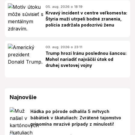
05. aug. 2026 o 18:19
Krvavý incident v centre veľkomesta:
Štyria muži utrpeli bodné zranenia,
polícia zadržala podozrivú ženu
03. aug. 2026 o 23:11
Trump hrozí Iránu poslednou šancou:
Mohol nariadiť najväčší útok od
druhej svetovej vojny
Najnovšie
Hádka po pôrode odhalila 5 mŕtvych
bábätiek v škatuliach: Zvrátené tajomstvo
pripomína mrazivé prípady z minulosti!