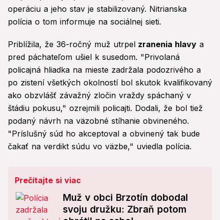
operáciu a jeho stav je stabilizovaný. Nitrianska
polícia o tom informuje na sociálnej sieti.
Priblížila, že 36-ročný muž utrpel
zranenia hlavy
a
pred páchateľom ušiel k susedom. "Privolaná
policajná hliadka na mieste zadržala podozrivého a
po zistení všetkých okolností bol skutok kvalifikovaný
ako obzvlášť závažný zločin vraždy spáchaný v
štádiu pokusu," ozrejmili policajti. Dodali, že bol tiež
podaný návrh na väzobné stíhanie obvineného.
"Príslušný súd ho akceptoval a obvinený tak bude
čakať na verdikt súdu vo väzbe," uviedla polícia.
Prečítajte si viac
Muž v obci Brzotín dobodal
svoju družku: Zbraň potom