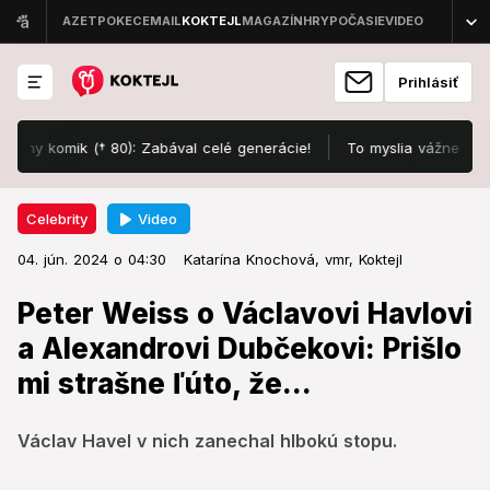
Prihlásiť
 komik († 80): Zabával celé generácie!
To myslia vážne?! VIDEO z 
Video
Celebrity
04. jún. 2024 o 04:30
Celebrity
04. jún. 2024 o 04:30
Peter Weiss o Václavovi Havlovi a
Katarína Knochová,
vmr,
Koktejl
Alexandrovi Dubčekovi: Prišlo mi
Peter Weiss o Václavovi Havlovi
strašne ľúto, že...
a Alexandrovi Dubčekovi: Prišlo
mi strašne ľúto, že...
Václav Havel v nich zanechal hlbokú stopu.
Václav Havel v nich zanechal hlbokú stopu.