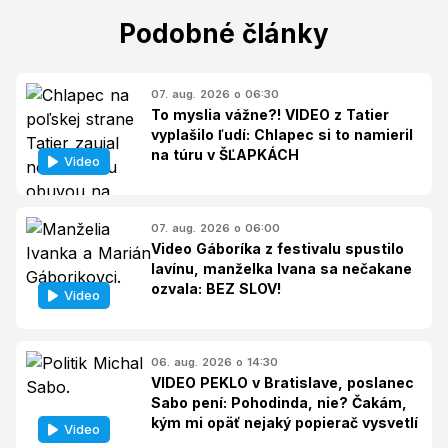
Podobné články
07. aug. 2026 o 06:30
To myslia vážne?! VIDEO z Tatier
vyplašilo ľudí: Chlapec si to namieril
na túru v ŠĽAPKÁCH
Video
07. aug. 2026 o 06:00
Video Gáboríka z festivalu spustilo
lavínu, manželka Ivana sa nečakane
ozvala: BEZ SLOV!
Video
06. aug. 2026 o 14:30
VIDEO PEKLO v Bratislave, poslanec
Sabo pení: Pohodinda, nie? Čakám,
kým mi opäť nejaký popierač vysvetlí
Video