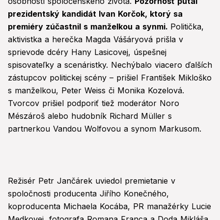
osobností spoločenského života.
Pozornosť pútal
prezidentský kandidát Ivan Korčok, ktorý sa
premiéry zúčastnil s manželkou a synmi.
Politička,
aktivistka a herečka Magda Vášáryová prišla v
sprievode dcéry Hany Lasicovej, úspešnej
spisovateľky a scenáristky. Nechýbalo viacero ďalších
zástupcov politickej scény – prišiel František Mikloško
s manželkou, Peter Weiss či Monika Kozelová.
Tvorcov prišiel podporiť tiež moderátor Noro
Mészároš alebo hudobník Richard Müller s
partnerkou Vandou Wolfovou a synom Markusom.
Režisér Petr Jančárek uviedol premietanie v
spoločnosti producenta Jiřího Konečného,
koproducenta Michaela Kocába, PR manažérky Lucie
Medkovej, fotografa Romana Franca a Doda Mikláša,