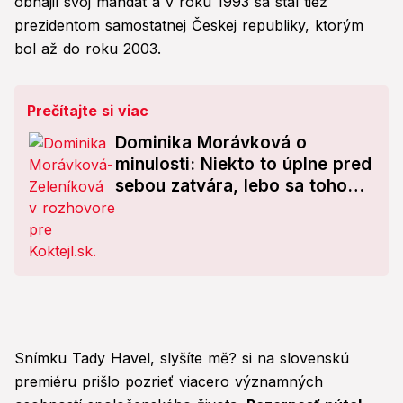
obhájil svoj mandát a v roku 1993 sa stal tiež
prezidentom samostatnej Českej republiky, ktorým
bol až do roku 2003.
Prečítajte si viac
Dominika Morávková o
minulosti: Niekto to úplne pred
sebou zatvára, lebo sa toho
bojí
Snímku Tady Havel, slyšíte mě? si na slovenskú
premiéru prišlo pozrieť viacero významných