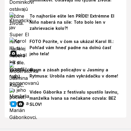
To najhoršie ešte len PRÍDE! Extrémne El
Niño naberá na sile: Toto bolo len v
zahrievacie kolo?!
FOTO Pozrite, v čom sa ukázal Karol III.:
Pohľad vám hneď padne na dolnú časť
jeho tela!
Alarm a zásah policajtov u Jasminy a
Rytmusa: Urobila nám vykrádačku v dome!
Video Gáboríka z festivalu spustilo lavínu,
manželka Ivana sa nečakane ozvala: BEZ
SLOV!