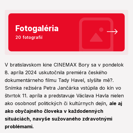
Fotogaléria
20 fotografií
V bratislavskom kine CINEMAX Bory sa v pondelok
8. apríla 2024 uskutočnila premiéra českého
dokumentárneho filmu Tady Havel, slyšíte mě?.
Snímka režiséra Petra Jančárka vstúpila do kín vo
štvrtok 11. apríla a predstavuje Václava Havla nielen
ako osobnosť politických či kultúrnych dejín,
ale aj
ako obyčajného človeka v každodenných
situáciách, navyše sužovaného zdravotnými
problémami.