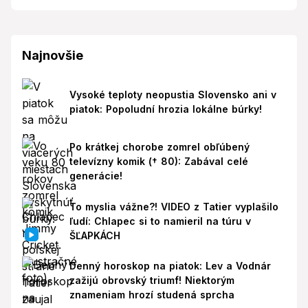
Najnovšie
Vysoké teploty neopustia Slovensko ani v
piatok: Popoludní hrozia lokálne búrky!
Po krátkej chorobe zomrel obľúbený
televízny komik († 80): Zabával celé
generácie!
To myslia vážne?! VIDEO z Tatier vyplašilo
ľudí: Chlapec si to namieril na túru v
ŠĽAPKÁCH
Denný horoskop na piatok: Lev a Vodnár
zažijú obrovský triumf! Niektorým
znameniam hrozí studená sprcha