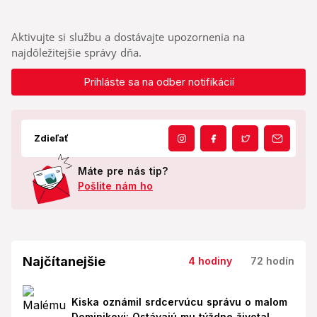
Aktivujte si službu a dostávajte upozornenia na
najdôležitejšie správy dňa.
Prihláste sa na odber notifikácií
Zdieľať
Máte pre nás tip?
Pošlite nám ho
Najčítanejšie
4 hodiny
72 hodín
Kiska oznámil srdcervúcu správu o malom
Dominikovi: Ostávajú mu týždne života!