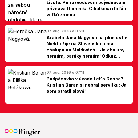
života: Po rozvodovom pojednávaní
priznáva Dominika Cibulková ďalšiu
veľkú zmenu
07. aug. 2026 o 07:11
Arabela Jana Nagyová na plné ústa:
Niekto žije na Slovensku a má
chalupu na Maldivách... Ja chalupy
nemám, baráky nemám! Odkaz
Slovákom
07. aug. 2026 o 07:11
Podpásovka v úvode Let's Dance?
Kristián Baran si nebral servítku: Ja
som stratil slová!