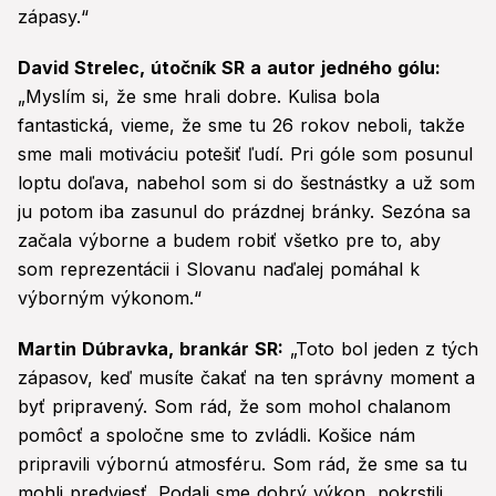
zápasy.“
David Strelec, útočník SR a autor jedného gólu:
„Myslím si, že sme hrali dobre. Kulisa bola
fantastická, vieme, že sme tu 26 rokov neboli, takže
sme mali motiváciu potešiť ľudí. Pri góle som posunul
loptu doľava, nabehol som si do šestnástky a už som
ju potom iba zasunul do prázdnej bránky. Sezóna sa
začala výborne a budem robiť všetko pre to, aby
som reprezentácii i Slovanu naďalej pomáhal k
výborným výkonom.“
Martin Dúbravka, brankár SR:
„Toto bol jeden z tých
zápasov, keď musíte čakať na ten správny moment a
byť pripravený. Som rád, že som mohol chalanom
pomôcť a spoločne sme to zvládli. Košice nám
pripravili výbornú atmosféru. Som rád, že sme sa tu
mohli predviesť. Podali sme dobrý výkon, pokrstili