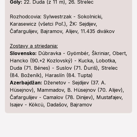
Góly:
22. Duda (z 11 m), 26. Strelec
Rozhodcovia: Sylwestrzak - Sokolnicki,
Karasewicz (všetci Poľ.), ŽK: Sejdijev,
Čafargulijev, Bajramov, Alijev, 11.435 divákov
Zostavy a striedania:
Slovensko:
Dúbravka - Gyömbér, Škriniar, Obert,
Hancko (90.+2 Kozlovský) - Kucka, Lobotka,
Duda (71. Bénes) - Suslov (71. Ďuriš), Strelec
(84. Boženík), Haraslín (84. Tupta)
Azerbajdžan:
Dženetov - Sejdijev (37. A.
Hüsejnov), Mammadov, B. Hüsejnov (70. Alijev),
Čafargulijev - Camalov (78. Dinijev), Mustafajev,
Isajev - Kökcü, Dadašov, Bajramov