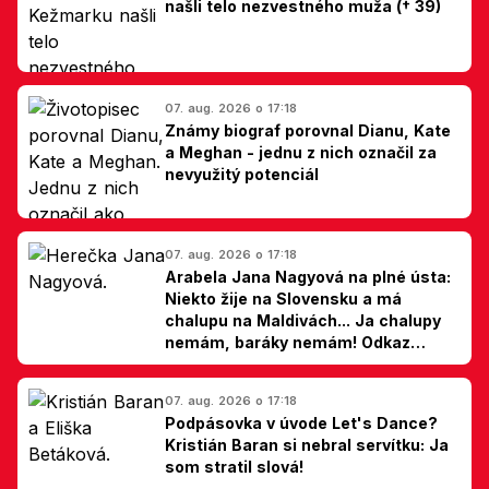
našli telo nezvestného muža († 39)
07. aug. 2026 o 17:18
Známy biograf porovnal Dianu, Kate
a Meghan - jednu z nich označil za
nevyužitý potenciál
07. aug. 2026 o 17:18
Arabela Jana Nagyová na plné ústa:
Niekto žije na Slovensku a má
chalupu na Maldivách... Ja chalupy
nemám, baráky nemám! Odkaz
Slovákom
07. aug. 2026 o 17:18
Podpásovka v úvode Let's Dance?
Kristián Baran si nebral servítku: Ja
som stratil slová!