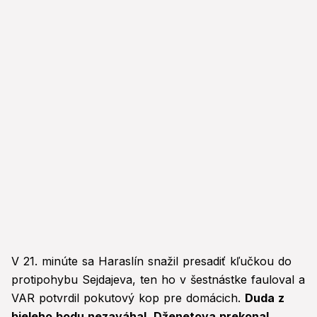
V 21. minúte sa Haraslín snažil presadiť kľučkou do
protipohybu Sejdajeva, ten ho v šestnástke fauloval a
VAR potvrdil pokutový kop pre domácich.
Duda z
bieleho bodu nezaváhal, Dženetova prekonal