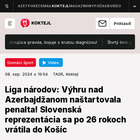
Prihlásiť
júca pravda, bojuje s krutou diagnózou!
Štvrtý blok jadrovej elek
Video
Domáci šport
08. sep. 2024 o 19:54
Domáci šport
08. sep. 2024 o 19:54
Liga národov: Výhru nad
TASR,
Koktejl
Azerbajdžanom naštartovala
Liga národov: Výhru nad
penalta! Slovenská reprezentácia
Azerbajdžanom naštartovala
sa po 26 rokoch vrátila do Košíc
penalta! Slovenská
reprezentácia sa po 26 rokoch
Slovenskí futbaloví reprezentanti zvíťazili nad
Azerbajdžanom 2:0 v zápase 2. kola C-divízie Ligy
vrátila do Košíc
národov.