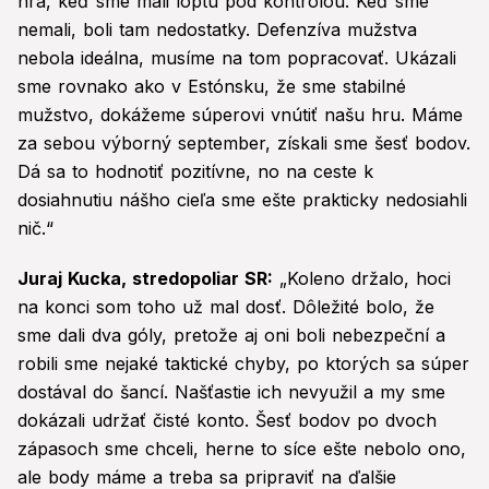
hra, keď sme mali loptu pod kontrolou. Keď sme
nemali, boli tam nedostatky. Defenzíva mužstva
nebola ideálna, musíme na tom popracovať. Ukázali
sme rovnako ako v Estónsku, že sme stabilné
mužstvo, dokážeme súperovi vnútiť našu hru. Máme
za sebou výborný september, získali sme šesť bodov.
Dá sa to hodnotiť pozitívne, no na ceste k
dosiahnutiu nášho cieľa sme ešte prakticky nedosiahli
nič.“
Juraj Kucka, stredopoliar SR:
„Koleno držalo, hoci
na konci som toho už mal dosť. Dôležité bolo, že
sme dali dva góly, pretože aj oni boli nebezpeční a
robili sme nejaké taktické chyby, po ktorých sa súper
dostával do šancí. Našťastie ich nevyužil a my sme
dokázali udržať čisté konto. Šesť bodov po dvoch
zápasoch sme chceli, herne to síce ešte nebolo ono,
ale body máme a treba sa pripraviť na ďalšie