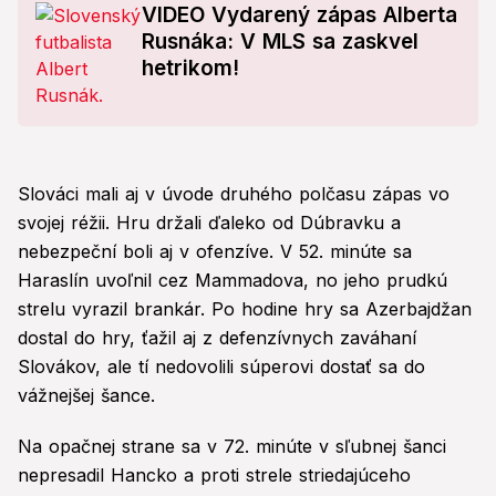
VIDEO Vydarený zápas Alberta
Rusnáka: V MLS sa zaskvel
hetrikom!
Slováci mali aj v úvode druhého polčasu zápas vo
svojej réžii. Hru držali ďaleko od Dúbravku a
nebezpeční boli aj v ofenzíve. V 52. minúte sa
Haraslín uvoľnil cez Mammadova, no jeho prudkú
strelu vyrazil brankár. Po hodine hry sa Azerbajdžan
dostal do hry, ťažil aj z defenzívnych zaváhaní
Slovákov, ale tí nedovolili súperovi dostať sa do
vážnejšej šance.
Na opačnej strane sa v 72. minúte v sľubnej šanci
nepresadil Hancko a proti strele striedajúceho