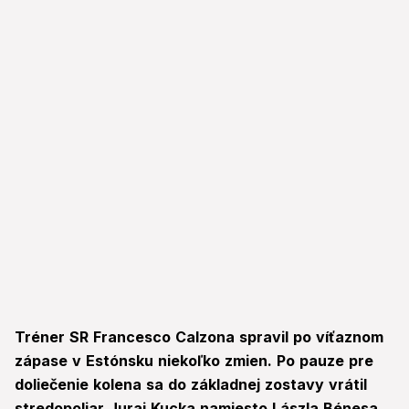
Tréner SR Francesco Calzona spravil po víťaznom
zápase v Estónsku niekoľko zmien. Po pauze pre
doliečenie kolena sa do základnej zostavy vrátil
stredopoliar Juraj Kucka namiesto Lászla Bénesa.