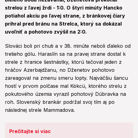
strelou z ľavej žrdi - 1:0. O štyri minúty Hancko
potiahol akciu po ľavej strane, z bránkovej čiary
prihral pred bránu na Strelca, ktorý sa dokázal
uvoľniť a pohotovo zvýšil na 2:0.
Slováci boli pri chuti a v 38. minúte neboli ďaleko od
tretieho gólu. Haraslín sa na pravej strane dostal k
strele z hranice šestnástky, ktorú tečoval jeden z
hráčov Azerbajdžanu, no Dženetov pohotovo
zareagoval na zmenu smeru lopty. Najväčšiu šancu
hostí v prvom polčase mal Kökcü, ktorého strelu z
pokutového územia vyrazil pohotový Dúbravka na
roh. Slovenský brankár podržal svoj tím aj po
následnej strele Mammadova.
Prečítajte si viac