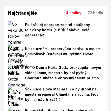
Najčítanejšie
4 hodiny
72 hodín
Po krátkej chorobe zomrel obľúbený
televízny komik († 80): Zabával celé
generácie!
Kiska oznámil srdcervúcu správu o malom
Dominikovi: Ostávajú mu týždne života!
FOTO Dcéra Karla Gotta prekvapila novým
videoklipom, maestro by bol pyšný:
Charlotte ukázala obrovský talent priamo v
Paríži!
Šokujúce slová Mečiara, čo by urobil na
mieste premiéra! Chmelár na rovinu: Fico
by mal návrh zvážiť
Boháč Gáborík svoju rodinu zabezpečil: