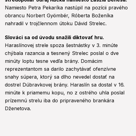
Namiesto Petra Pekaríka nastúpil na pozícii pravého
obrancu Norbert Gyömbér, Róberta Boženíka
nahradil v trojčlennom útoku Dávid Strelec.
Slováci sa od úvodu snažili diktovať hru.
Haraslínovej strele spoza šestnástky v 3. minúte
chýbala razancia a tiesnený Strelec poslal o dve
minúty loptu tesne vedľa brány. Domácim
reprezentantom sa darilo zachytávať ofenzívne
snahy súpera, ktorý sa dlho nevedel dostať na
dostrel Dúbravkovej brány. Haraslín sa dostal v 16.
minúte k priamemu kopu, no z ostrého uhla poslal
prízemnú strelu iba do pripraveného brankára
Dženetova.