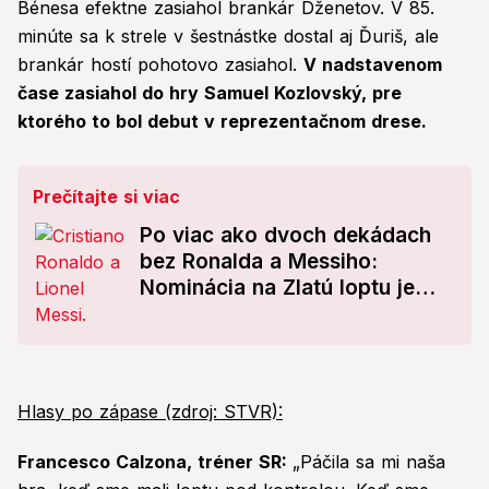
Bénesa efektne zasiahol brankár Dženetov. V 85.
minúte sa k strele v šestnástke dostal aj Ďuriš, ale
brankár hostí pohotovo zasiahol.
V nadstavenom
čase zasiahol do hry Samuel Kozlovský, pre
ktorého to bol debut v reprezentačnom drese.
Prečítajte si viac
Po viac ako dvoch dekádach
bez Ronalda a Messiho:
Nominácia na Zlatú loptu je
známa!
Hlasy po zápase (zdroj: STVR):
Francesco Calzona, tréner SR:
„Páčila sa mi naša