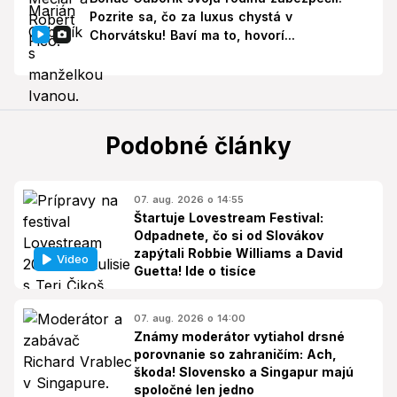
Pozrite sa, čo za luxus chystá v
Chorvátsku! Baví ma to, hovorí...
Podobné články
07. aug. 2026 o 14:55
Štartuje Lovestream Festival:
Odpadnete, čo si od Slovákov
zapýtali Robbie Williams a David
Video
Guetta! Ide o tisíce
07. aug. 2026 o 14:00
Známy moderátor vytiahol drsné
porovnanie so zahraničím: Ach,
škoda! Slovensko a Singapur majú
spoločné len jedno