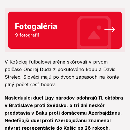
Fotogaléria
9 fotografií
V Košickej futbalovej aréne skórovali v prvom
polčase Ondrej Duda z pokutového kopu a David
Strelec. Slováci majú po dvoch zápasoch na konte
plný počet šesť bodov.
Nasledujúci duel Ligy národov odohrajú 11. októbra
v Bratislave proti Švédsku, o tri dni neskôr
predstavia v Baku proti domácemu Azerbajdžanu.
Nedeľňajší duel proti Azerbajdžanu znamenal
návrat reprezentácie do Košíc po 26 rokoch.