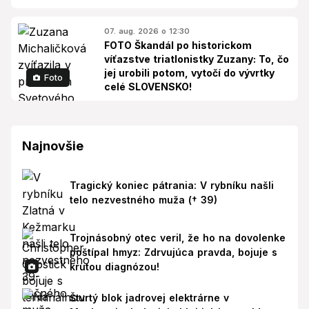
07. aug. 2026 o 12:30
FOTO Škandál po historickom
víťazstve triatlonistky Zuzany: To, čo
jej urobili potom, vytočí do vývrtky
Foto
celé SLOVENSKO!
Najnovšie
Tragický koniec pátrania: V rybníku našli
telo nezvestného muža († 39)
Trojnásobný otec veril, že ho na dovolenke
poštípal hmyz: Zdrvujúca pravda, bojuje s
krutou diagnózou!
Štvrtý blok jadrovej elektrárne v