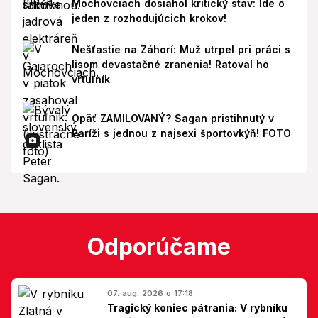
Mochovciach dosiahol kritický stav: Ide o
jeden z rozhodujúcich krokov!
Nešťastie na Záhorí: Muž utrpel pri práci s
lisom devastačné zranenia! Ratoval ho
vrtuľník
Opäť ZAMILOVANÝ? Sagan pristihnutý v
Paríži s jednou z najsexi športovkýň! FOTO
Odporúčame
07. aug. 2026 o 17:18
Tragický koniec pátrania: V rybníku