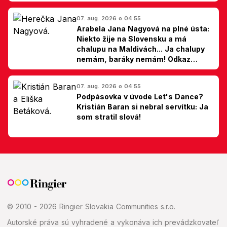
07. aug. 2026 o 04:55
Arabela Jana Nagyová na plné ústa:
Niekto žije na Slovensku a má
chalupu na Maldivách... Ja chalupy
nemám, baráky nemám! Odkaz
Slovákom
07. aug. 2026 o 04:55
Podpásovka v úvode Let's Dance?
Kristián Baran si nebral servítku: Ja
som stratil slová!
© 2010 - 2026 Ringier Slovakia Communities s.r.o.
Autorské práva sú vyhradené a vykonáva ich prevádzkovateľ