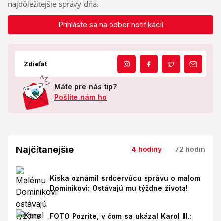
najdôležitejšie správy dňa.
Prihláste sa na odber notifikácií
Zdieľať
Máte pre nás tip?
Pošlite nám ho
Najčítanejšie
4 hodiny
72 hodín
Kiska oznámil srdcervúcu správu o malom
Dominikovi: Ostávajú mu týždne života!
FOTO Pozrite, v čom sa ukázal Karol III.: