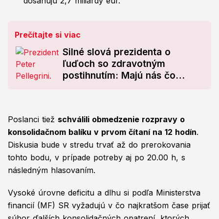
dosahujú 2,7 miliardy eur.
Prečítajte si viac
Silné slová prezidenta o
ľuďoch so zdravotným
postihnutím: Majú nás čo
naučiť!
Poslanci tiež
schválili obmedzenie rozpravy o
konsolidačnom balíku v prvom čítaní na 12 hodín
.
Diskusia bude v stredu trvať až do prerokovania
tohto bodu, v prípade potreby aj po 20.00 h, s
následným hlasovaním.
Vysoké úrovne deficitu a dlhu si podľa Ministerstva
financií (MF) SR vyžadujú v čo najkratšom čase prijať
súbor ďalších konsolidačných opatrení, ktorých