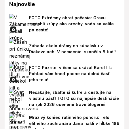
Najnovšie
FOTO Extrémny obrat počasia: Oravu
zasiahli krúpy ako orechy, voda sa valila
po ceste!
Záhada okolo drámy na kúpalisku v
Diakovciach: V nemocnici skončilo 8 ľudí!
FOTO Pozrite, v čom sa ukázal Karol III.:
Pohľad vám hneď padne na dolnú časť
jeho tela!
Nečakajte, zbaľte si kufre a cestujte na
vlastnú päsť! TOTO sú najlepšie destinácie
na rok 2026 ocenené travelblogermi
Mrazivý koniec rutinného ponoru: Telo
elitného záchranára Jana našli v hĺbke 186