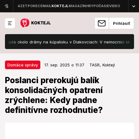
Prihlásiť
 okolo drámy na kúpalisku v Diakovciach: V nemocnici skončilo 8 ľud
17. sep. 2025 o 11:37
Domáce správy
Domáce správy
17. sep. 2025 o 11:37
TASR,
Koktejl
Poslanci prerokujú balík
Poslanci prerokujú balík
konsolidačných opatrení
konsolidačných opatrení
zrýchlene: Kedy padne definitívne
zrýchlene: Kedy padne
rozhodnutie?
definitívne rozhodnutie?
Návrh zákona schválila vláda minulý týždeň.