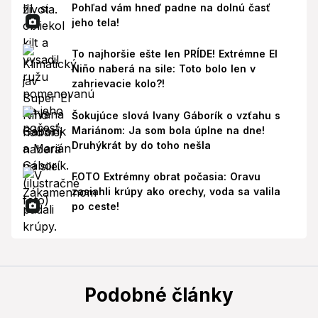
Pohľad vám hneď padne na dolnú časť
jeho tela!
To najhoršie ešte len PRÍDE! Extrémne El
Niño naberá na sile: Toto bolo len v
zahrievacie kolo?!
Šokujúce slová Ivany Gáborík o vzťahu s
Mariánom: Ja som bola úplne na dne!
Druhýkrát by do toho nešla
FOTO Extrémny obrat počasia: Oravu
zasiahli krúpy ako orechy, voda sa valila
po ceste!
Podobné články