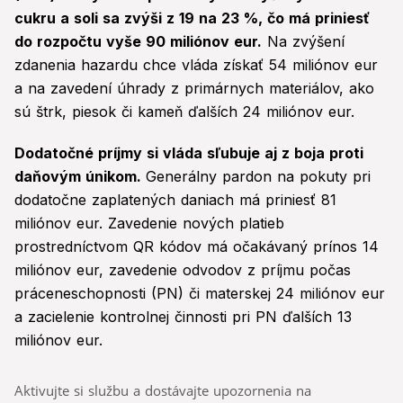
cukru a soli sa zvýši z 19 na 23 %, čo má priniesť
do rozpočtu vyše 90 miliónov eur.
Na zvýšení
zdanenia hazardu chce vláda získať 54 miliónov eur
a na zavedení úhrady z primárnych materiálov, ako
sú štrk, piesok či kameň ďalších 24 miliónov eur.
Dodatočné príjmy si vláda sľubuje aj z boja proti
daňovým únikom.
Generálny pardon na pokuty pri
dodatočne zaplatených daniach má priniesť 81
miliónov eur. Zavedenie nových platieb
prostredníctvom QR kódov má očakávaný prínos 14
miliónov eur, zavedenie odvodov z príjmu počas
práceneschopnosti (PN) či materskej 24 miliónov eur
a zacielenie kontrolnej činnosti pri PN ďalších 13
miliónov eur.
Aktivujte si službu a dostávajte upozornenia na