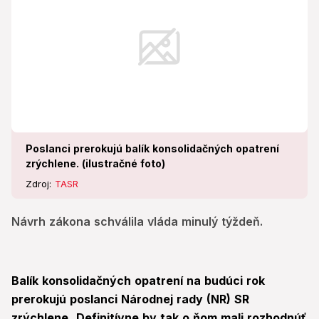
Poslanci prerokujú balík konsolidačných opatrení
zrýchlene. (ilustračné foto)
Zdroj:
TASR
Návrh zákona schválila vláda minulý týždeň.
Balík konsolidačných opatrení na budúci rok
prerokujú poslanci Národnej rady (NR) SR
zrýchlene.
Definitívne by tak o ňom mali rozhodnúť