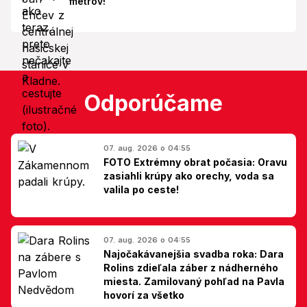
metrov!
Odporúčame
07. aug. 2026 o 04:55
FOTO Extrémny obrat počasia: Oravu
zasiahli krúpy ako orechy, voda sa
valila po ceste!
07. aug. 2026 o 04:55
Najočakávanejšia svadba roka: Dara
Rolins zdieľala záber z nádherného
miesta. Zamilovaný pohľad na Pavla
hovorí za všetko