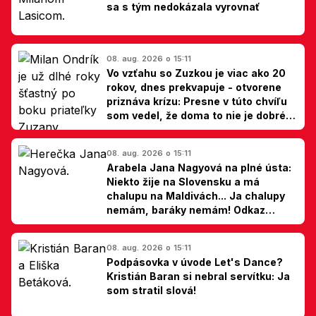
sa s tým nedokázala vyrovnať
08. aug. 2026 o 15:11
Vo vzťahu so Zuzkou je viac ako 20
rokov, dnes prekvapuje - otvorene
priznáva krízu: Presne v túto chvíľu
som vedel, že doma to nie je dobré,
hovorí Milan Ondrík
08. aug. 2026 o 15:11
Arabela Jana Nagyová na plné ústa:
Niekto žije na Slovensku a má
chalupu na Maldivách... Ja chalupy
nemám, baráky nemám! Odkaz
Slovákom
08. aug. 2026 o 15:11
Podpásovka v úvode Let's Dance?
Kristián Baran si nebral servítku: Ja
som stratil slová!