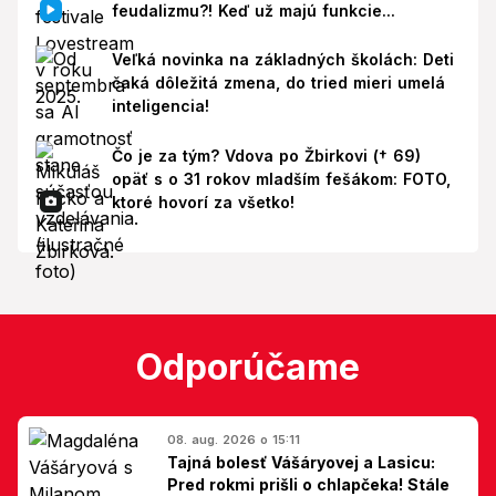
feudalizmu?! Keď už majú funkcie...
Veľká novinka na základných školách: Deti
čaká dôležitá zmena, do tried mieri umelá
inteligencia!
Čo je za tým? Vdova po Žbirkovi († 69)
opäť s o 31 rokov mladším fešákom: FOTO,
ktoré hovorí za všetko!
Odporúčame
08. aug. 2026 o 15:11
Tajná bolesť Vášáryovej a Lasicu:
Pred rokmi prišli o chlapčeka! Stále