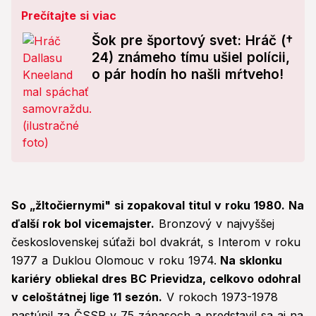
Prečítajte si viac
Šok pre športový svet: Hráč (†
24) známeho tímu ušiel polícii,
o pár hodín ho našli mŕtveho!
So „žltočiernymi" si zopakoval titul v roku 1980. Na
ďalší rok bol vicemajster.
Bronzový v najvyššej
československej súťaži bol dvakrát, s Interom v roku
1977 a Duklou Olomouc v roku 1974.
Na sklonku
kariéry obliekal dres BC Prievidza, celkovo odohral
v celoštátnej lige 11 sezón.
V rokoch 1973-1978
nastúpil za ČSSR v 75 zápasoch a predstavil sa aj na