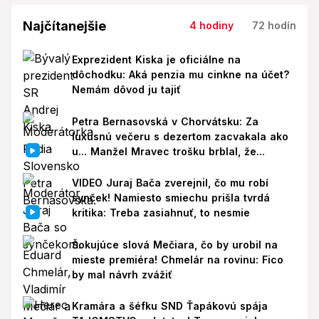
Najčítanejšie
4 hodiny
72 hodín
Exprezident Kiska je oficiálne na
dôchodku: Aká penzia mu cinkne na účet?
Nemám dôvod ju tajiť
Petra Bernasovská v Chorvátsku: Za
luxusnú večeru s dezertom zacvakala ako
u... Manžel Mravec trošku brblal, že...
VIDEO Juraj Bača zverejnil, čo mu robí
synček! Namiesto smiechu prišla tvrdá
kritika: Treba zasiahnuť, to nesmie
Šokujúce slová Mečiara, čo by urobil na
mieste premiéra! Chmelár na rovinu: Fico
by mal návrh zvážiť
Kramára a šéfku SND Ťapákovú spája