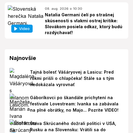
08. aug. 2026 o 10:30
Natalia Germani čelí po strašnej
skúsenosti s vlakmi ostrej kritike:
Slovákom posiela odkaz, ktorý budú
Video
rozdýchavať!
Najnovšie
Tajná bolesť Vášáryovej a Lasicu: Pred
rokmi prišli o chlapčeka! Stále sa s tým
nedokázala vyrovnať
Gáboríkovci po škandále prichytení na
festivale Lovestream: Ivanka sa zabávala
na plné obrátky, no Majo... Pozrite VIDEO!
Števa Skrúcaného dožrali politici v USA,
Rusku a na Slovensku: Vrátili sa do