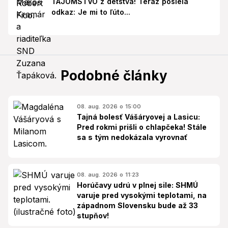
TAJOMSTVO z detstva! Teraz posiela
odkaz: Je mi to ľúto...
Podobné články
08. aug. 2026 o 15:00
Tajná bolesť Vášáryovej a Lasicu:
Pred rokmi prišli o chlapčeka! Stále
sa s tým nedokázala vyrovnať
08. aug. 2026 o 11:23
Horúčavy udrú v plnej sile: SHMÚ
varuje pred vysokými teplotami, na
západnom Slovensku bude až 33
stupňov!