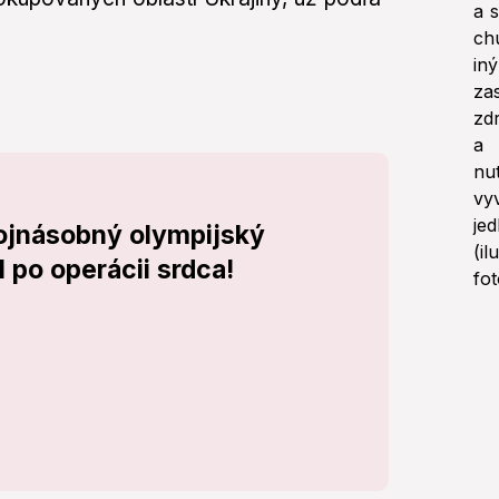
ojnásobný olympijský
 po operácii srdca!