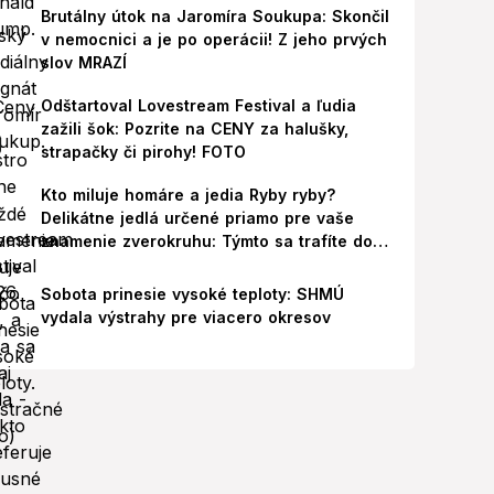
Brutálny útok na Jaromíra Soukupa: Skončil
v nemocnici a je po operácii! Z jeho prvých
slov MRAZÍ
Odštartoval Lovestream Festival a ľudia
zažili šok: Pozrite na CENY za halušky,
strapačky či pirohy! FOTO
Kto miluje homáre a jedia Ryby ryby?
Delikátne jedlá určené priamo pre vaše
znamenie zverokruhu: Týmto sa trafíte do
ich chutí!
Sobota prinesie vysoké teploty: SHMÚ
vydala výstrahy pre viacero okresov