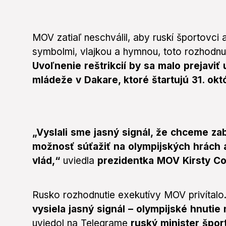
MOV zatiaľ neschválil, aby ruskí športovci 
symbolmi, vlajkou a hymnou, toto rozhodnu
Uvoľnenie reštrikcií by sa malo prejaviť
mládeže v Dakare, ktoré štartujú 31. ok
„Vyslali sme jasný signál, že chceme zab
možnosť súťažiť na olympijských hrách 
vlád,“
uviedla
prezidentka MOV Kirsty C
Rusko rozhodnutie exekutívy MOV privítalo
vysiela jasný signál – olympijské hnutie
uviedol na Telegrame
ruský minister špor