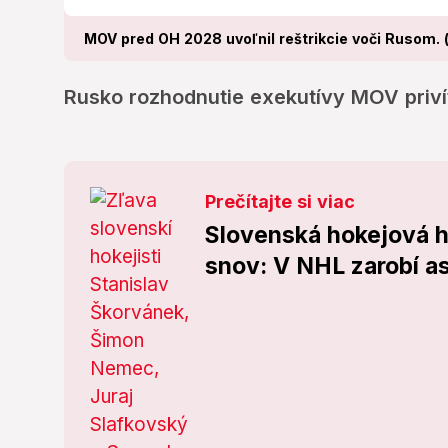
MOV pred OH 2028 uvoľnil reštrikcie voči Rusom. (
Rusko rozhodnutie exekutívy MOV priví
Prečítajte si viac
Slovenská hokejová h
snov: V NHL zarobí as