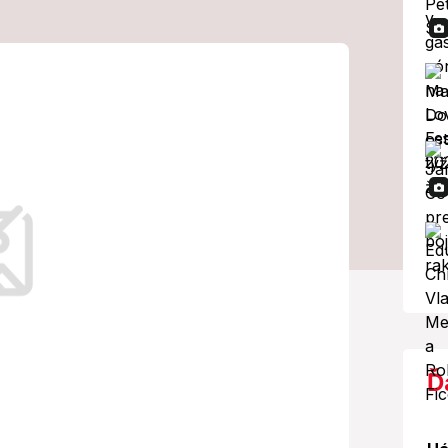
MOV im otvára
ližšiu
privítalo.
Ď