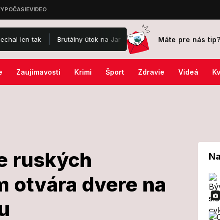
Máte pre nás tip
Brutálny útok na Jaromíra Soukupa: Skončil v nemocnici a je po o
e
Zaujímavosti
Krimi
Šport
Zdravie
Videá
Kv
e ruských
Na
 otvára dvere na
nie pre ruských
u