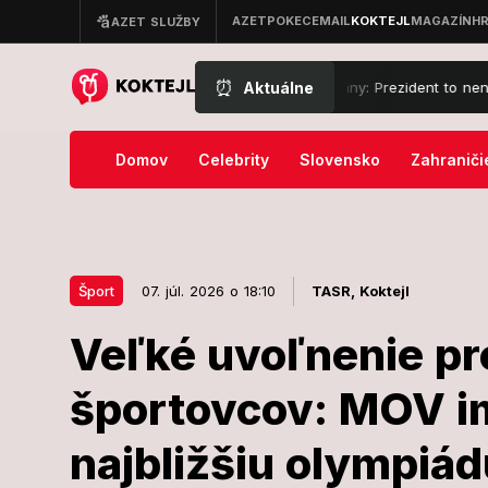
⏰
Aktuálne
cí súd prekazil Trumpovy veľké plány: Prezident to nenechal len tak
Domov
Celebrity
Slovensko
Zahraniči
Šport
07. júl. 2026 o 18:10
TASR,
Koktejl
Veľké uvoľnenie pr
07. júl. 2026 o 18:10
Šport
športovcov: MOV im
Veľké uvoľne
najbližšiu olympiád