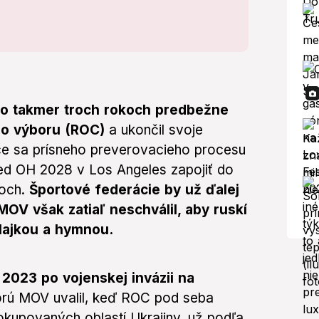
o takmer troch rokoch predbežne
ho výboru (ROC)
a ukončil svoje
e sa prísneho preverovacieho procesu
red OH 2028 v Los Angeles zapojiť do
toch.
Športové federácie by už ďalej
MOV však zatiaľ neschválil, aby ruskí
vlajkou a hymnou.
 2023 po vojenskej invázii na
orú MOV uvalil, keď ROC pod seba
 okupovaných oblastí Ukrajiny, už podľa