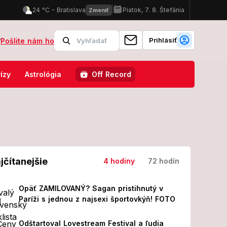
Prihlásiť
?
Pošlite nám ho
perácii! Z jeho prvých slov MRAZÍ
Odštartoval Lovestream Festival
ízy
Astrológia
Off Record
jčítanejšie
4 hodiny
72 hodín
Opäť ZAMILOVANÝ? Sagan pristihnutý v
Paríži s jednou z najsexi športovkýň! FOTO
Odštartoval Lovestream Festival a ľudia