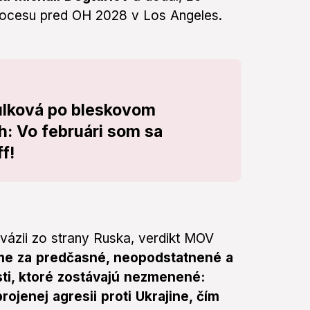
rocesu pred OH 2028 v Los Angeles.
ulková po bleskovom
h: Vo februári som sa
ff!
invázii zo strany Ruska, verdikt MOV
me za predčasné, neopodstatnené a
sti, ktoré zostávajú nezmenené:
ojenej agresii proti Ukrajine, čím