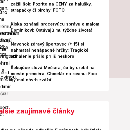
zažili šok: Pozrite na CENY za halušky,
strapačky či pirohy! FOTO
Kiska oznámil srdcervúcu správu o malom
Dominikovi: Ostávajú mu týždne života!
Navonok zdravý športovec († 15) si
nahmatal nenápadné hrčky: Tragické
odhalenie prišlo príliš neskoro
Šokujúce slová Mečiara, čo by urobil na
mieste premiéra! Chmelár na rovinu: Fico
by mal návrh zvážiť
alšie zaujímavé články