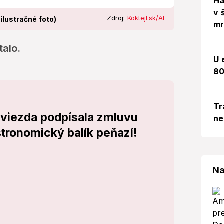
Há
v 
Zdroj:
Koktejl.sk/AI
ilustračné foto)
mr
talo.
U 
80
Tr
viezda podpísala zmluvu
ne
tronomický balík peňazí!
Na