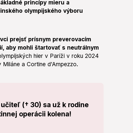
ákladné princípy mieru a
jinského olympijského výboru
ovci prejsť prísnym preverovacím
, aby mohli štartovať s neutrálnym
lympijských hier v Paríži v roku 2024
v Miláne a Cortine d'Ampezzo.
učiteľ († 30) sa už k rodine
tinnej operácii kolena!