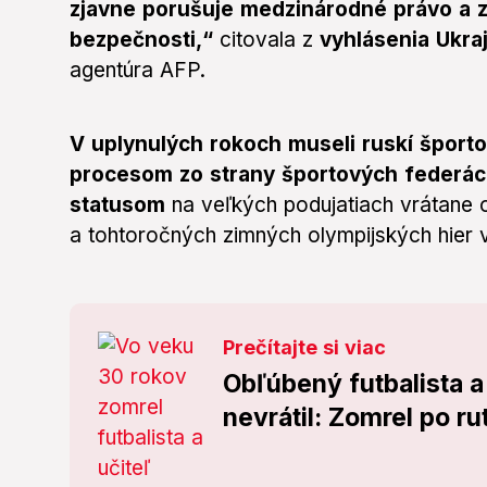
zjavne porušuje medzinárodné právo a z
bezpečnosti,“
citovala z
vyhlásenia Ukra
agentúra AFP.
V uplynulých rokoch museli ruskí šport
procesom zo strany športových federácií
statusom
na veľkých podujatiach vrátane o
a tohtoročných zimných olympijských hier 
Prečítajte si viac
Obľúbený futbalista a 
nevrátil: Zomrel po ru