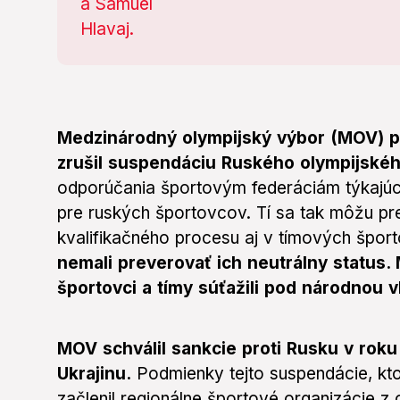
Medzinárodný olympijský výbor (MOV) p
zrušil suspendáciu Ruského olympijské
odporúčania športovým federáciám týkajúc
pre ruských športovcov. Tí sa tak môžu p
kvalifikačného procesu aj v tímových špor
nemali preverovať ich neutrálny status. 
športovci a tímy súťažili pod národnou 
MOV schválil sankcie proti Rusku v roku
Ukrajinu.
Podmienky tejto suspendácie, kt
začlenil regionálne športové organizácie z