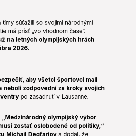
a tímy súťažili so svojimi národnými
tie má prísť „vo vhodnom čase“.
 už na letných olympijských hrách
tóbra 2026.
ezpečiť, aby všetci športovci mali
a neboli zodpovední za kroky svojich
oventry
po zasadnutí v Lausanne.
.
„Medzinárodný olympijský výbor
 musí zostať oslobodené od politiky,“
tu Michail Degťariov
a dodal, že