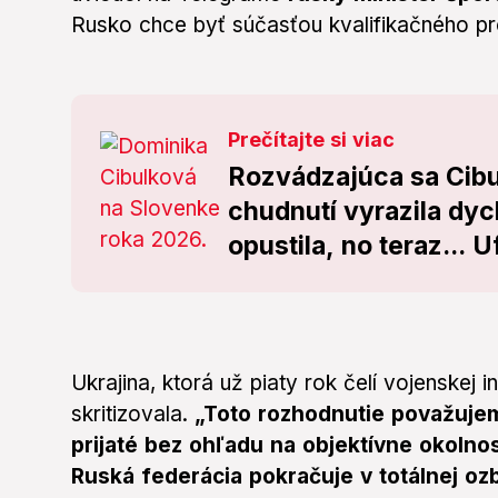
Rusko chce byť súčasťou kvalifikačného p
Prečítajte si viac
Rozvádzajúca sa Cib
chudnutí vyrazila dyc
opustila, no teraz... U
Ukrajina, ktorá už piaty rok čelí vojenskej 
skritizovala.
„Toto rozhodnutie považuje
prijaté bez ohľadu na objektívne okolno
Ruská federácia pokračuje v totálnej ozbr