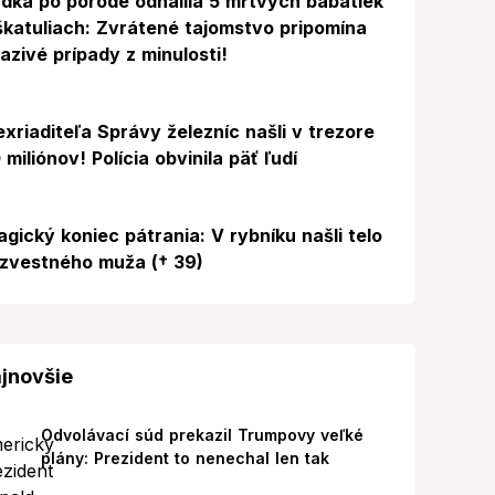
dka po pôrode odhalila 5 mŕtvych bábätiek
škatuliach: Zvrátené tajomstvo pripomína
azivé prípady z minulosti!
exriaditeľa Správy železníc našli v trezore
 miliónov! Polícia obvinila päť ľudí
agický koniec pátrania: V rybníku našli telo
zvestného muža († 39)
jnovšie
Odvolávací súd prekazil Trumpovy veľké
plány: Prezident to nenechal len tak