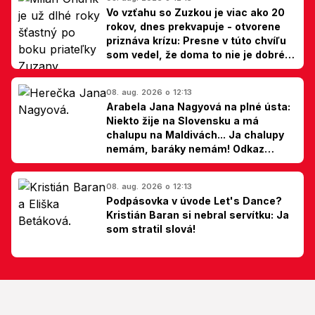
Vo vzťahu so Zuzkou je viac ako 20
rokov, dnes prekvapuje - otvorene
priznáva krízu: Presne v túto chvíľu
som vedel, že doma to nie je dobré,
hovorí Milan Ondrík
08. aug. 2026 o 12:13
Arabela Jana Nagyová na plné ústa:
Niekto žije na Slovensku a má
chalupu na Maldivách... Ja chalupy
nemám, baráky nemám! Odkaz
Slovákom
08. aug. 2026 o 12:13
Podpásovka v úvode Let's Dance?
Kristián Baran si nebral servítku: Ja
som stratil slová!