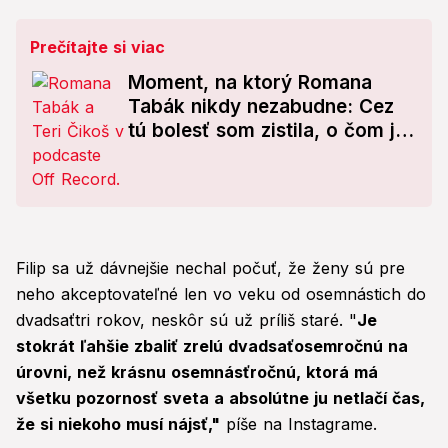
Prečítajte si viac
Moment, na ktorý Romana
Tabák nikdy nezabudne: Cez
tú bolesť som zistila, o čom je
život!
Filip sa už dávnejšie nechal počuť, že ženy sú pre
neho akceptovateľné len vo veku od osemnástich do
dvadsaťtri rokov, neskôr sú už príliš staré. "
Je
stokrát ľahšie zbaliť zrelú dvadsaťosemročnú na
úrovni, než krásnu osemnásťročnú, ktorá má
všetku pozornosť sveta a absolútne ju netlačí čas,
že si niekoho musí nájsť,"
píše na Instagrame.