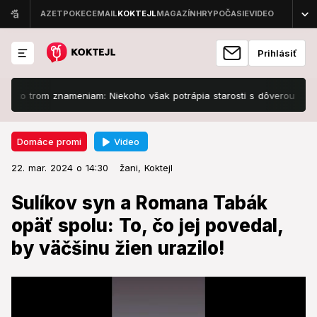
Prihlásiť
 trom znameniam: Niekoho však potrápia starosti s dôverou
Horúča
Video
Domáce promi
22. mar. 2024 o 14:30
Domáce promi
22. mar. 2024 o 14:30
Sulíkov syn a Romana Tabák opäť
žani,
Koktejl
spolu: To, čo jej povedal, by
Sulíkov syn a Romana Tabák
väčšinu žien urazilo!
opäť spolu: To, čo jej povedal,
by väčšinu žien urazilo!
Opäť spolu trávili čas.