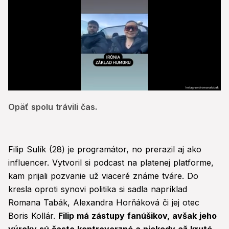
0
seconds
Opäť spolu trávili čas.
of
1
minute,
36
seconds
Filip Sulík (28) je programátor, no prerazil aj ako
influencer. Vytvoril si podcast na platenej platforme,
kam prijali pozvanie už viaceré známe tváre. Do
kresla oproti synovi politika si sadla napríklad
Romana Tabák, Alexandra Horňáková či jej otec
Boris Kollár.
Filip má zástupy fanúšikov, avšak jeho