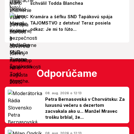
schválil Todda Blanchea
Kramára a šéfku SND Ťapákovú spája
TAJOMSTVO z detstva! Teraz posiela
odkaz: Je mi to ľúto...
Odporúčame
08. aug. 2026 o 12:13
Petra Bernasovská v Chorvátsku: Za
luxusnú večeru s dezertom
zacvakala ako u... Manžel Mravec
trošku brblal, že...
08. aug. 2026 o 12:13