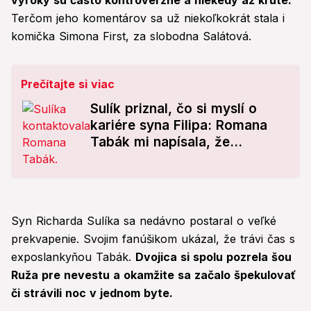
výroky sú často kontroverzné a niekedy až kruté.
Terčom jeho komentárov sa už niekoľkokrát stala i
komička Simona First, za slobodna Salátová.
Prečítajte si viac
Sulík priznal, čo si myslí o
kariére syna Filipa: Romana
Tabák mi napísala, že...
Syn Richarda Sulíka sa nedávno postaral o veľké
prekvapenie. Svojim fanúšikom ukázal, že trávi čas s
exposlankyňou Tabák.
Dvojica si spolu pozrela šou
Ruža pre nevestu a okamžite sa začalo špekulovať
či strávili noc v jednom byte.