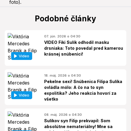
Podobné články
07. jún. 2026 o 04:30
VIDEO Fiki Sulík odhodil masku
drsniaka: Toto povedal pred kamerou
krásnej snúbenici!
Video
18. máj. 2026 o 04:30
Pekelne sexi! Snúbenica Filipa Sulíka
ovládla mólo: A čo na to syn
expolitika? Jeho reakcia hovorí za
Video
všetko
08. máj. 2026 o 04:30
Sulíkov syn Filip prekvapil: Som
absolútne nemateriálny! Mne sa