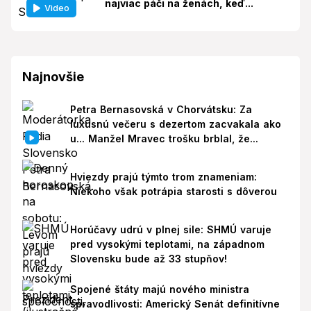
najviac páči na ženách, keď...
Video
Najnovšie
Petra Bernasovská v Chorvátsku: Za
luxusnú večeru s dezertom zacvakala ako
u... Manžel Mravec trošku brblal, že...
Hviezdy prajú týmto trom znameniam:
Niekoho však potrápia starosti s dôverou
Horúčavy udrú v plnej sile: SHMÚ varuje
pred vysokými teplotami, na západnom
Slovensku bude až 33 stupňov!
Spojené štáty majú nového ministra
spravodlivosti: Americký Senát definitívne