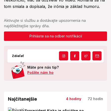
neskončilo, viac sa dozviete vo videu. Romana sa na
tom smiala a dopísala, že irónia je základ humoru.
Aktivujte si službu a dostávajte upozornenia na
najdôležitejšie správy dňa.
Prihláste sa na odber notifikácií
Zdieľať
Máte pre nás tip?
Pošlite nám ho
Najčítanejšie
4 hodiny
72 hodín
Exprezident Kiska je oficiálne na