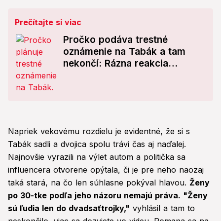
Prečítajte si viac
Pročko podáva trestné
oznámenie na Tabák a tam
nekončí: Rázna reakcia
političky!
Napriek vekovému rozdielu je evidentné, že si s
Tabák sadli a dvojica spolu trávi čas aj naďalej.
Najnovšie vyrazili na výlet autom a politička sa
influencera otvorene opýtala, či je pre neho naozaj
taká stará, na čo len súhlasne pokýval hlavou.
Ženy
po 30-tke podľa jeho názoru nemajú práva. "Ženy
sú ľudia len do dvadsaťtrojky,"
vyhlásil a tam to