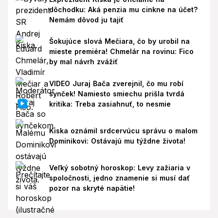
dôchodku: Aká penzia mu cinkne na účet?
Nemám dôvod ju tajiť
Šokujúce slová Mečiara, čo by urobil na
mieste premiéra! Chmelár na rovinu: Fico
by mal návrh zvážiť
VIDEO Juraj Bača zverejnil, čo mu robí
synček! Namiesto smiechu prišla tvrdá
kritika: Treba zasiahnuť, to nesmie
Kiska oznámil srdcervúcu správu o malom
Dominikovi: Ostávajú mu týždne života!
Veľký sobotný horoskop: Levy zažiaria v
spoločnosti, jedno znamenie si musí dať
pozor na skryté napätie!