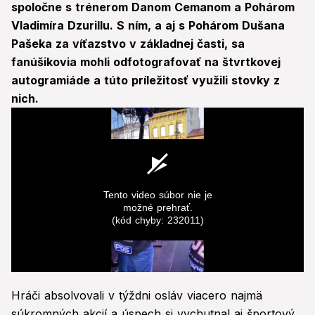
spoločne s trénerom Danom Cemanom a Pohárom
Vladimíra Dzurillu. S ním, a aj s Pohárom Dušana
Pašeka za víťazstvo v základnej časti, sa
fanúšikovia mohli odfotografovať na štvrtkovej
autogramiáde a túto príležitosť využili stovky z
nich.
Tento video súbor nie je
možné prehrať.
(kód chyby: 232011)
0
seconds
Hráči absolvovali v týždni osláv viacero najmä
of
0
súkromných akcií a úspech si vychutnal aj športový