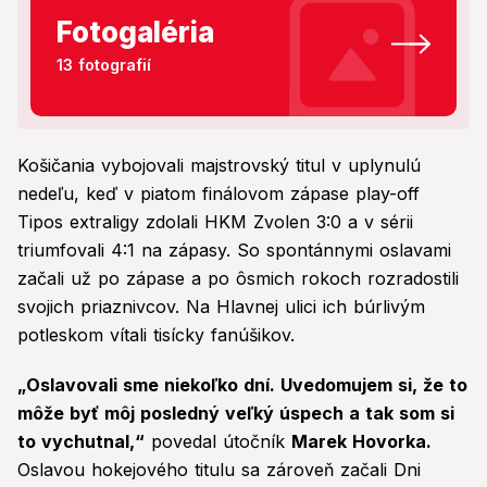
Fotogaléria
13 fotografií
Košičania vybojovali majstrovský titul v uplynulú
nedeľu, keď v piatom finálovom zápase play-off
Tipos extraligy zdolali HKM Zvolen 3:0 a v sérii
triumfovali 4:1 na zápasy. So spontánnymi oslavami
začali už po zápase a po ôsmich rokoch rozradostili
svojich priaznivcov. Na Hlavnej ulici ich búrlivým
potleskom vítali tisícky fanúšikov.
„Oslavovali sme niekoľko dní. Uvedomujem si, že to
môže byť môj posledný veľký úspech a tak som si
to vychutnal,“
povedal útočník
Marek Hovorka.
Oslavou hokejového titulu sa zároveň začali Dni