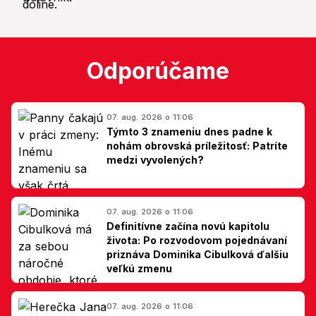
Odporúčame
07. aug. 2026 o 11:06
Týmto 3 znameniu dnes padne k
nohám obrovská príležitosť: Patríte
medzi vyvolených?
07. aug. 2026 o 11:06
Definitívne začína novú kapitolu
života: Po rozvodovom pojednávaní
priznáva Dominika Cibulková ďalšiu
veľkú zmenu
07. aug. 2026 o 11:06