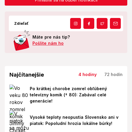
Zdieľať
Máte pre nás tip?
Pošlite nám ho
Najčítanejšie
4 hodiny
72 hodín
Po krátkej chorobe zomrel obľúbený
televízny komik († 80): Zabával celé
generácie!
Vysoké teploty neopustia Slovensko ani v
piatok: Popoludní hrozia lokálne búrky!