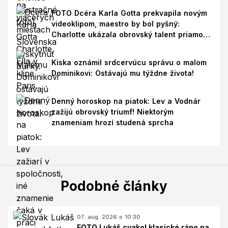
FOTO Dcéra Karla Gotta prekvapila novým
videoklipom, maestro by bol pyšný:
Charlotte ukázala obrovský talent priamo v
Paríži!
Kiska oznámil srdcervúcu správu o malom
Dominikovi: Ostávajú mu týždne života!
Denný horoskop na piatok: Lev a Vodnár
zažijú obrovský triumf! Niektorým
znameniam hrozí studená sprcha
Podobné články
07. aug. 2026 o 10:30
FOTO Lukáš cvakol klasické ráno na