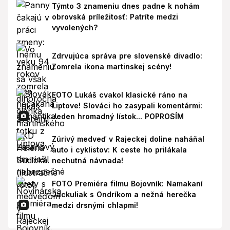
Týmto 3 znameniu dnes padne k nohám
obrovská príležitosť: Patríte medzi
vyvolených?
Zdrvujúca správa pre slovenské divadlo:
Zomrela ikona martinskej scény!
FOTO Lukáš cvakol klasické ráno na
Liptove! Slováci ho zasypali komentármi:
Jeden hromadný lístok... POPROSÍM
Zúrivý medveď v Rajeckej doline naháňal
auto i cyklistov: K ceste ho prilákala
nechutná návnada!
FOTO Premiéra filmu Bojovník: Namakaní
Jackuliak s Ondríkom a nežná herečka
medzi drsnými chlapmi!