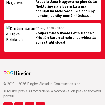
Arabela Jana Nagyová na plné ústa:
Niekto žije na Slovensku a má
chalupu na Maldivách... Ja chalupy
nemám, baráky nemám! Odkaz
Slovákom
07. aug. 2026 o 11:06
Podpásovka v úvode Let's Dance?
Kristián Baran si nebral servítku: Ja
som stratil slová!
© 2010 - 2026 Ringier Slovakia Communities s.r.o.
Autorské práva sú vyhradené a vykonáva ich prevádzkovateľ
portálu.