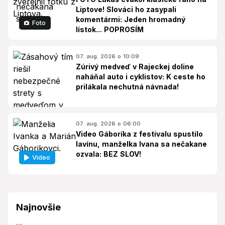
Liptove! Slováci ho zasypali
komentármi: Jeden hromadný
Foto
lístok... POPROSÍM
07. aug. 2026 o 10:09
Zúrivý medveď v Rajeckej doline
naháňal auto i cyklistov: K ceste ho
prilákala nechutná návnada!
07. aug. 2026 o 06:00
Video Gáboríka z festivalu spustilo
lavínu, manželka Ivana sa nečakane
ozvala: BEZ SLOV!
Video
Najnovšie