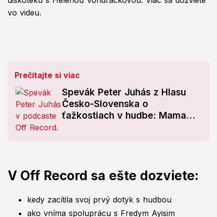
diskotéku s Helenou Vondráčkovou. Viac sa dozviete
vo videu.
Prečítajte si viac
Spevák Peter Juhás z Hlasu
Česko-Slovenska o
ťažkostiach v hudbe: Mama
odhalila všetko!
V Off Record sa ešte dozviete:
kedy zacítila svoj prvý dotyk s hudbou
ako vníma spoluprácu s Fredym Ayisim