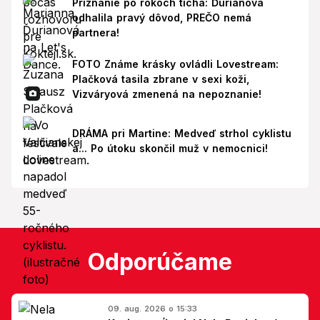
Priznanie po rokoch ticha: Ďurianová
odhalila pravý dôvod, PREČO nemá
partnera!
FOTO Známe krásky ovládli Lovestream:
Plačková tasila zbrane v sexi koži,
Vizváryová zmenená na nepoznanie!
DRÁMA pri Martine: Medveď strhol cyklistu
a... Po útoku skončil muž v nemocnici!
Odporúčame
09. aug. 2026 o 15:33