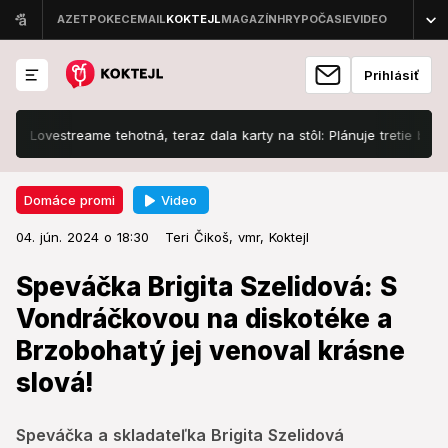
Prihlásiť
vestreame tehotná, teraz dala karty na stôl: Plánuje tretie bábätko?
Video
Domáce promi
04. jún. 2024 o 18:30
Domáce promi
04. jún. 2024 o 18:30
Speváčka Brigita Szelidová: S
Teri Čikoš,
vmr,
Koktejl
Vondráčkovou na diskotéke a
Speváčka Brigita Szelidová: S
Brzobohatý jej venoval krásne
Vondráčkovou na diskotéke a
slová!
Brzobohatý jej venoval krásne
slová!
Speváčka a skladateľka Brigita Szelidová odštartovala
svoju profesionálnu kariéru pred 25 rokmi.
Speváčka a skladateľka Brigita Szelidová