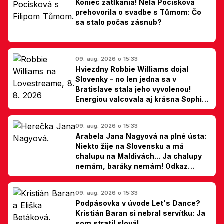
Koniec zatĺkania! Nela Pocisková
prehovorila o svadbe s Tůmom: Čo
sa stalo počas zásnub?
09. aug. 2026 o 15:33
Hviezdny Robbie Williams dojal
Slovenky - no len jedna sa v
Bratislave stala jeho vyvolenou!
Energiou valcovala aj krásna Sophie
Ellis-Bextor (foto)
09. aug. 2026 o 15:33
Arabela Jana Nagyová na plné ústa:
Niekto žije na Slovensku a má
chalupu na Maldivách... Ja chalupy
nemám, baráky nemám! Odkaz
Slovákom
09. aug. 2026 o 15:33
Podpásovka v úvode Let's Dance?
Kristián Baran si nebral servítku: Ja
som stratil slová!