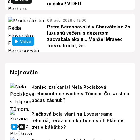
nečakal! VIDEO
08. aug. 2026 o 12:00
Petra Bernasovská v Chorvátsku: Za
luxusnú večeru s dezertom
zacvakala ako u... Manžel Mravec
Video
trošku brblal, že...
Najnovšie
Koniec zatĺkania! Nela Pocisková
prehovorila o svadbe s Tůmom: Čo sa stalo
počas zásnub?
Plačková bola vlani na Lovestreame
tehotná, teraz dala karty na stôl: Plánuje
tretie bábätko?