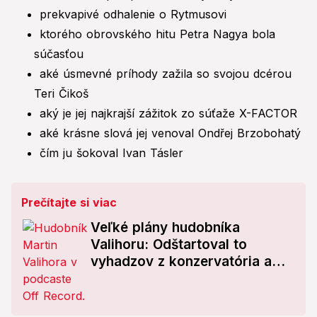
prekvapivé odhalenie o Rytmusovi
ktorého obrovského hitu Petra Nagya bola
súčasťou
aké úsmevné príhody zažila so svojou dcérou
Teri Čikoš
aký je jej najkrajší zážitok zo súťaže X-FACTOR
aké krásne slová jej venoval Ondřej Brzobohatý
čím ju šokoval Ivan Tásler
Prečítajte si viac
Veľké plány hudobníka
Valihoru: Odštartoval to
vyhadzov z konzervatória a
úspech po Berklee!