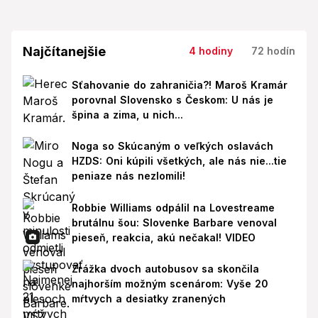
Najčítanejšie
4 hodiny
72 hodín
Sťahovanie do zahraničia?! Maroš Kramár
porovnal Slovensko s Českom: U nás je
špina a zima, u nich...
Noga so Skúcaným o veľkých oslavách
HZDS: Oni kúpili všetkých, ale nás nie...tie
peniaze nás nezlomili!
Robbie Williams odpálil na Lovestreame
brutálnu šou: Slovenke Barbare venoval
pieseň, reakcia, akú nečakal! VIDEO
Zrážka dvoch autobusov sa skončila
najhorším možným scenárom: Vyše 20
mŕtvych a desiatky zranených