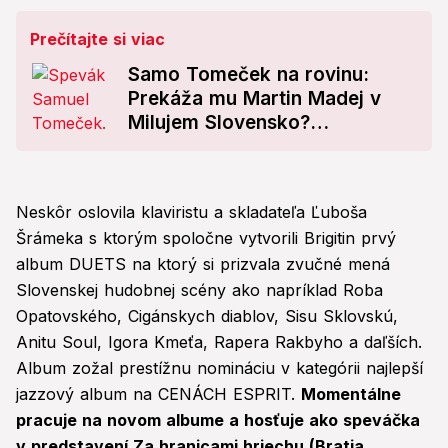
Prečítajte si viac
Samo Tomeček na rovinu:
Prekáža mu Martin Madej v
Milujem Slovensko?
Veľavravný odkaz
Neskôr oslovila klaviristu a skladateľa Ľuboša
Šrámeka s ktorým spoločne vytvorili Brigitin prvý
album DUETS na ktorý si prizvala zvučné mená
Slovenskej hudobnej scény ako napríklad Roba
Opatovského, Cigánskych diablov, Sisu Sklovskú,
Anitu Soul, Igora Kmeťa, Rapera Rakbyho a daľších.
Album zožal prestížnu nomináciu v kategórii najlepší
jazzový album na CENÁCH ESPRIT.
Momentálne
pracuje na novom albume a hosťuje ako speváčka
v predstavení Za hranicami hriechu (Bratia