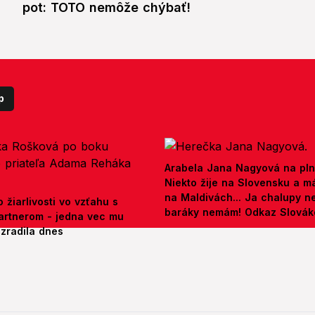
pot: TOTO nemôže chýbať!
p
Arabela Jana Nagyová na pln
Niekto žije na Slovensku a m
na Maldivách... Ja chalupy 
 žiarlivosti vo vzťahu s
baráky nemám! Odkaz Slová
artnerom - jedna vec mu
ezradila dnes