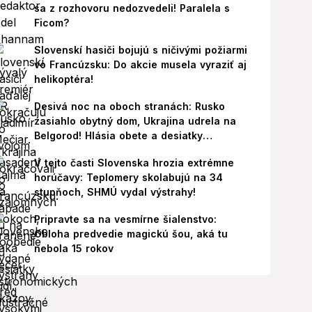
sa z rozhovoru nedozvedeli! Paralela s
Ficom?
Slovenskí hasiči bojujú s ničivými požiarmi
vo Francúzsku: Do akcie musela vyraziť aj
helikoptéra!
Desivá noc na oboch stranách: Rusko
zasiahlo obytný dom, Ukrajina udrela na
Belgorod! Hlásia obete a desiatky
zranených
V tejto časti Slovenska hrozia extrémne
horúčavy: Teplomery skolabujú na 34
stupňoch, SHMÚ vydal výstrahy!
Pripravte sa na vesmírne šialenstvo:
Obloha predvedie magickú šou, aká tu
nebola 15 rokov