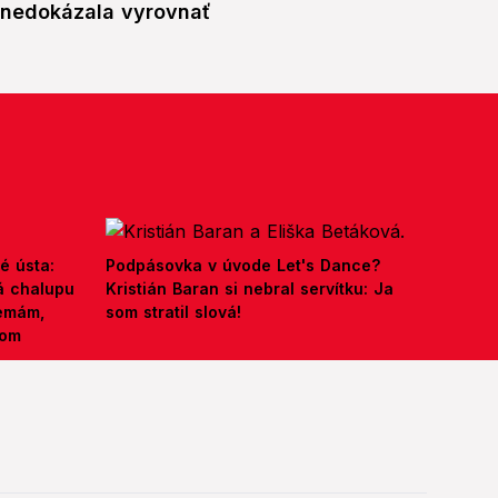
nedokázala vyrovnať
é ústa:
Podpásovka v úvode Let's Dance?
á chalupu
Kristián Baran si nebral servítku: Ja
nemám,
som stratil slová!
kom