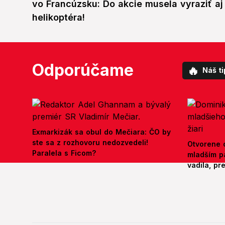
vo Francúzsku: Do akcie musela vyraziť aj
helikoptéra!
Odporúčame
🔥
Náš ti
Exmarkizák sa obul do Mečiara: ČO by
ste sa z rozhovoru nedozvedeli!
Otvorene o
Paralela s Ficom?
mladším p
vadila, pr