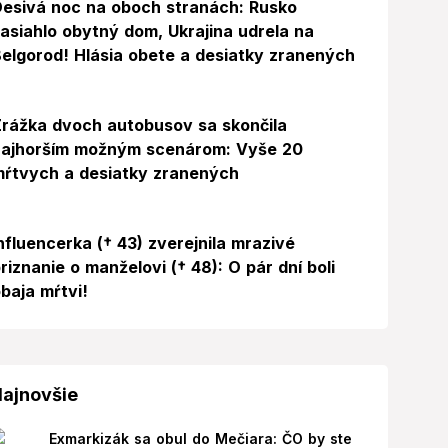
esivá noc na oboch stranách: Rusko
asiahlo obytný dom, Ukrajina udrela na
elgorod! Hlásia obete a desiatky zranených
rážka dvoch autobusov sa skončila
najhorším možným scenárom: Vyše 20
ŕtvych a desiatky zranených
Foto
nfluencerka († 43) zverejnila mrazivé
riznanie o manželovi († 48): O pár dní boli
baja mŕtvi!
ajnovšie
Exmarkizák sa obul do Mečiara: ČO by ste