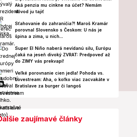
Aká penzia mu cinkne na účet? Nemám
dôvod ju tajiť
Sťahovanie do zahraničia?! Maroš Kramár
porovnal Slovensko s Českom: U nás je
špina a zima, u nich...
Super El Niño naberá nevídanú silu, Európu
čaká na jeseň divoký ZVRAT: Predpoveď až
do ZIMY vás prekvapí!
Veľké porovnanie cien jedla! Pohoda vs.
Lovestream: Aha, o koľko viac zacvakáte v
Bratislave za burger či langoš
Ďalšie zaujímavé články