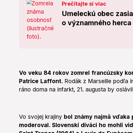
Prečítajte si viac
Umeleckú obec zasiah
o významného herca (
Vo veku 84 rokov zomrel francúzsky kom
Patrice Laffont.
Rodák z Marseille podľa i
ráno doma na infarkt, 21. augusta by oslávil
Vo svojej krajiny
bol známy najmä vďaka p
moderoval. Slovenskí diváci ho mohli vi