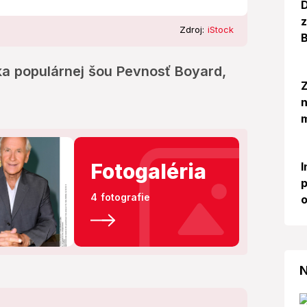
D
z
Zdroj:
iStock
B
ka populárnej šou Pevnosť Boyard,
Z
m
Fotogaléria
I
p
4 fotografie
o
N