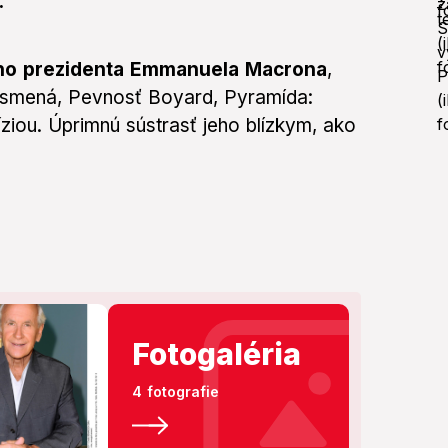
.
eho prezidenta Emmanuela Macrona
,
a písmená, Pevnosť Boyard, Pyramída:
víziou. Úprimnú sústrasť jeho blízkym, ako
Fotogaléria
4 fotografie