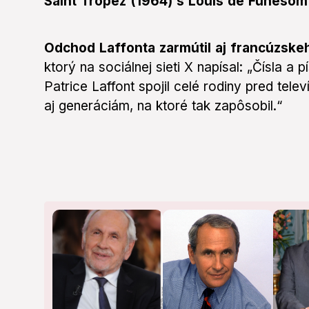
Saint Tropez (1964) s Louis de Funèsom
Odchod Laffonta zarmútil aj francúzsk
ktorý na sociálnej sieti X napísal: „Čísla 
Patrice Laffont spojil celé rodiny pred tele
aj generáciám, na ktoré tak zapôsobil.“