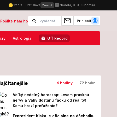
Prihlásiť
?
Pošlite nám ho
ncúzsku: Do akcie musela vyraziť aj helikoptéra!
Desivá noc na obo
ízy
Astrológia
Off Record
ajčítanejšie
4 hodiny
72 hodín
Veľký nedeľný horoskop: Levom prasknú
nervy a Váhy dostanú facku od reality!
Komu hrozí preťaženie?
Exprezident Kiska je oficiálne na dôchodku: