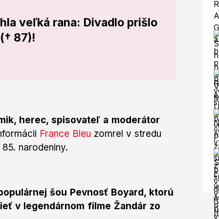
la veľká rana: Divadlo prišlo
† 87)!
ik, herec, spisovateľ a moderátor
nformácii
France Bleu
zomrel v stredu
 85. narodeniny.
opulárnej šou Pevnosť Boyard, ktorú
dieť v legendárnom filme Žandár zo