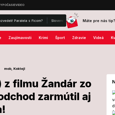
Máte pre nás tip
alela s Ficom?
Slovenskí hasiči bojujú s ničivými požiarmi vo Fra
e
Zaujímavosti
Krimi
Šport
Zdravie
Videá
Kv
mob,
Koktejl
 z filmu Žandár zo
N
odchod zarmútil aj
(† 84) z filmu
a!