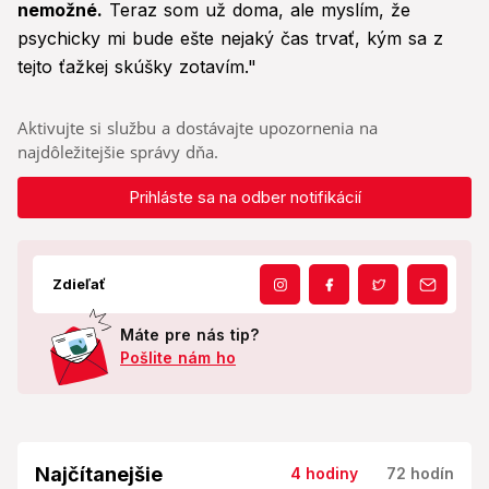
nemožné.
Teraz som už doma, ale myslím, že
psychicky mi bude ešte nejaký čas trvať, kým sa z
tejto ťažkej skúšky zotavím."
Aktivujte si službu a dostávajte upozornenia na
najdôležitejšie správy dňa.
Prihláste sa na odber notifikácií
Zdieľať
Máte pre nás tip?
Pošlite nám ho
Najčítanejšie
4 hodiny
72 hodín