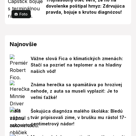
dovolenke poštípal hmyz: Zdrvujúca
pravda, bojuje s krutou diagnózou!
Foto
Najnovšie
Vážne slová Fica o klimatických zmenách:
Stačí sa pozrieť na teplomer a na hladiny
našich vôd!
Známa herečka sa spamätáva po hrozivej
nehode, z auta sa museli vyplaziť: Je to
veľmi ťažké!
Šokujúca diagnóza malého školáka: Bledú
tvár pripisovali zime, v brušku mu rástol 17-
centimetrový nádor!