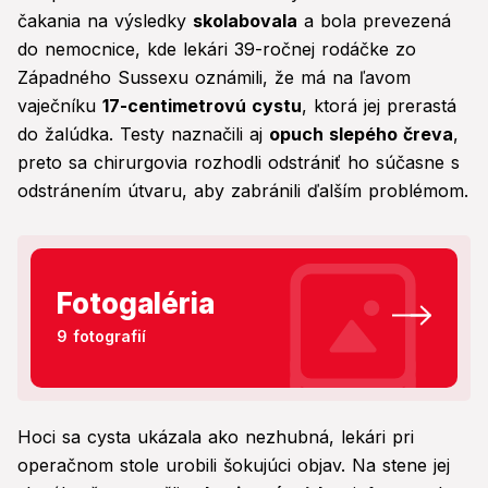
čakania na výsledky
skolabovala
a bola prevezená
do nemocnice, kde lekári 39-ročnej rodáčke zo
Západného Sussexu oznámili, že má na ľavom
vaječníku
17-centimetrovú cystu
, ktorá jej prerastá
do žalúdka. Testy naznačili aj
opuch slepého čreva
,
preto sa chirurgovia rozhodli odstrániť ho súčasne s
odstránením útvaru, aby zabránili ďalším problémom.
Fotogaléria
9 fotografií
Hoci sa cysta ukázala ako nezhubná, lekári pri
operačnom stole urobili šokujúci objav. Na stene jej