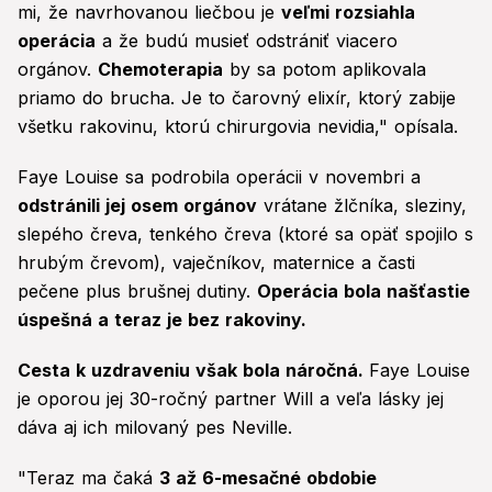
mi, že navrhovanou liečbou je
veľmi rozsiahla
operácia
a že budú musieť odstrániť viacero
orgánov.
Chemoterapia
by sa potom aplikovala
priamo do brucha. Je to čarovný elixír, ktorý zabije
všetku rakovinu, ktorú chirurgovia nevidia," opísala.
Faye Louise sa podrobila operácii v novembri a
odstránili jej osem orgánov
vrátane žlčníka, sleziny,
slepého čreva, tenkého čreva (ktoré sa opäť spojilo s
hrubým črevom), vaječníkov, maternice a časti
pečene plus brušnej dutiny.
Operácia bola našťastie
úspešná a teraz je bez rakoviny.
Cesta k uzdraveniu však bola náročná.
Faye Louise
je oporou jej 30-ročný partner Will a veľa lásky jej
dáva aj ich milovaný pes Neville.
"Teraz ma čaká
3 až 6-mesačné obdobie