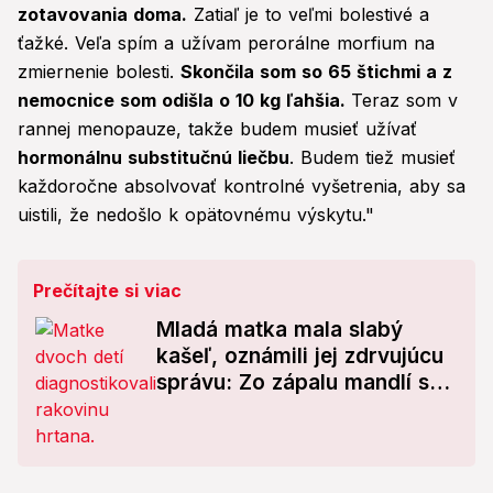
zotavovania doma.
Zatiaľ je to veľmi bolestivé a
ťažké. Veľa spím a užívam perorálne morfium na
zmiernenie bolesti.
Skončila som so 65 štichmi a z
nemocnice som odišla o 10 kg ľahšia.
Teraz som v
rannej menopauze, takže budem musieť užívať
hormonálnu substitučnú liečbu
. Budem tiež musieť
každoročne absolvovať kontrolné vyšetrenia, aby sa
uistili, že nedošlo k opätovnému výskytu."
Prečítajte si viac
Mladá matka mala slabý
kašeľ, oznámili jej zdrvujúcu
správu: Zo zápalu mandlí sa
vykľula rakovina!