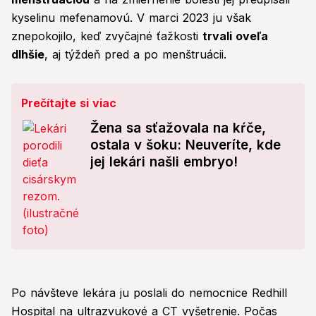
kyselinu mefenamovú. V marci 2023 ju však
znepokojilo, keď zvyčajné ťažkosti
trvali oveľa
dlhšie
, aj týždeň pred a po menštruácii.
Prečítajte si viac
Žena sa sťažovala na kŕče,
ostala v šoku: Neuveríte, kde
jej lekári našli embryo!
Po návšteve lekára ju poslali do nemocnice Redhill
Hospital na ultrazvukové a CT vyšetrenie. Počas