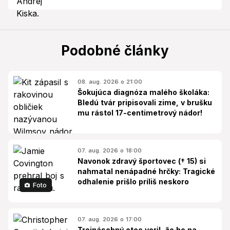
Podobné články
08. aug. 2026 o 21:00
Šokujúca diagnóza malého školáka:
Bledú tvár pripisovali zime, v brušku
mu rástol 17-centimetrový nádor!
07. aug. 2026 o 18:00
Navonok zdravý športovec († 15) si
nahmatal nenápadné hrčky: Tragické
odhalenie prišlo príliš neskoro
Foto
07. aug. 2026 o 17:00
Trojnásobný otec veril, že ho na