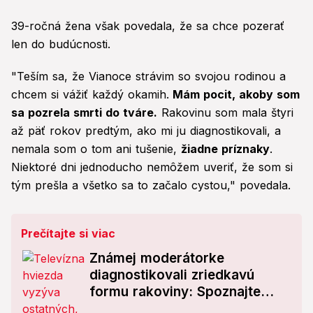
39-ročná žena však povedala, že sa chce pozerať
len do budúcnosti.
"Teším sa, že Vianoce strávim so svojou rodinou a
chcem si vážiť každý okamih.
Mám pocit, akoby som
sa pozrela smrti do tváre.
Rakovinu som mala štyri
až päť rokov predtým, ako mi ju diagnostikovali, a
nemala som o tom ani tušenie,
žiadne príznaky
.
Niektoré dni jednoducho nemôžem uveriť, že som si
tým prešla a všetko sa to začalo cystou," povedala.
Prečítajte si viac
Známej moderátorke
diagnostikovali zriedkavú
formu rakoviny: Spoznajte
varovné príznaky včas!