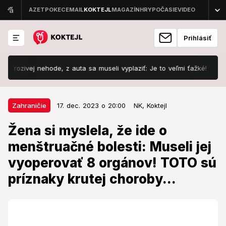
Prihlásiť
nehode, z auta sa museli vyplaziť: Je to veľmi ťažké!
Šokujúca d
17. dec. 2023 o 20:00
Zahraničie
Zahraničie
17. dec. 2023 o 20:00
NK,
Koktejl
Žena si myslela, že ide o
Žena si myslela, že ide o
menštruačné bolesti: Museli jej
menštruačné bolesti: Museli jej
vyoperovať 8 orgánov! TOTO sú
vyoperovať 8 orgánov! TOTO sú
príznaky krutej choroby...
príznaky krutej choroby...
Extrémne menštruačné bolesti a nadúvanie viedli k
tomu, že lekári museli žene odstrániť viaceré orgány.