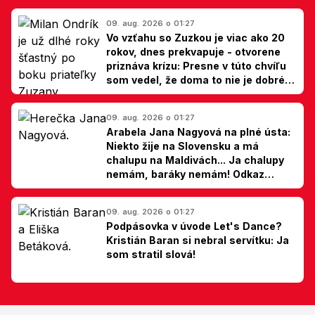
09. aug. 2026 o 01:27
Vo vzťahu so Zuzkou je viac ako 20
rokov, dnes prekvapuje - otvorene
priznáva krízu: Presne v túto chvíľu
som vedel, že doma to nie je dobré,
hovorí Milan Ondrík
09. aug. 2026 o 01:27
Arabela Jana Nagyová na plné ústa:
Niekto žije na Slovensku a má
chalupu na Maldivách... Ja chalupy
nemám, baráky nemám! Odkaz
Slovákom
09. aug. 2026 o 01:27
Podpásovka v úvode Let's Dance?
Kristián Baran si nebral servítku: Ja
som stratil slová!