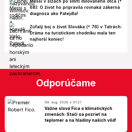
Messi v slzách po smrti milovaného otca (†
68): O život ho pripravila rovnaká zákerná
diagnóza ako Patejdla!
Zúfalý boj o život Slováka († 76) v Tatrách:
Dráma na turistickom chodníku mala ten
najhorší koniec!
Odporúčame
09. aug. 2026 o 01:27
Vážne slová Fica o klimatických
zmenách: Stačí sa pozrieť na
teplomer a na hladiny našich vôd!