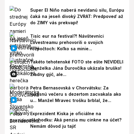
Super El Niño naberá nevídanú silu, Európu
čaká na jeseň divoký ZVRAT: Predpoveď až
do ZIMY vás prekvapí!
Tisíc eur na festival?! Návštevníci
Lovestreamu prehovorili o svojich
rozpočtoch: Koľko sa minie...
Takéto tehotenské FOTO ste ešte NEVIDELI:
Manželka Jána Ďurovčíka ukázala bruško!
Žiadny gýč, ale...
Petra Bernasovská v Chorvátsku: Za
luxusnú večeru s dezertom zacvakala ako
u... Manžel Mravec trošku brblal, že...
Exprezident Kiska je oficiálne na
dôchodku: Aká penzia mu cinkne na účet?
Nemám dôvod ju tajiť