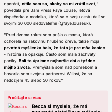
operácii,
cítila som sa, akoby sa mi zrútil svet,
"
povedala pre Jam Press Faye Louise, letová
dispečerka a modelka, ktorá sa o svoju cestu delí so
svojimi 30 000 sledovateľmi (@faye.louiseuk).
"Pred dvoma rokmi som prišla o mamu, ktorá
ochorela na rakovinu hrubého čreva, takže moja
prvotná myšlienka bola, že toto je pre mňa koniec
- história sa opakuje. Často som mala záchvaty
paniky.
Boli to úprimne najhoršie dni a týždne
môjho života.
Premýšľala som nad pohrebom a
hovorila som svojmu partnerovi Willovi, že sa
nedožijem 45 alebo 50 rokov."
Prečítajte si viac
Becca si myslela, že má