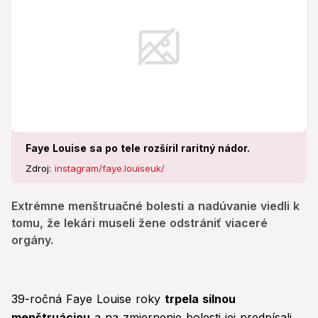
Faye Louise sa po tele rozšíril raritný nádor.
Zdroj:
instagram/faye.louiseuk/
Extrémne menštruačné bolesti a nadúvanie viedli k
tomu, že lekári museli žene odstrániť viaceré
orgány.
39-ročná Faye Louise roky
trpela silnou
menštruáciou
a na zmiernenie bolesti jej predpísali