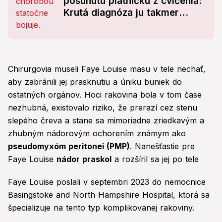
posunutú platničku z cvičenia:
Krutá diagnóza ju takmer
zabila!
Chirurgovia museli Faye Louise masu v tele nechať,
aby zabránili jej prasknutiu a úniku buniek do
ostatných orgánov. Hoci rakovina bola v tom čase
nezhubná, existovalo riziko, že prerazí cez stenu
slepého čreva a stane sa mimoriadne zriedkavým a
zhubným nádorovým ochorením známym ako
pseudomyxóm peritonei (PMP)
. Nanešťastie pre
Faye Louise
nádor praskol
a rozšíril sa jej po tele
Faye Louise poslali v septembri 2023 do nemocnice
Basingstoke and North Hampshire Hospital, ktorá sa
špecializuje na tento typ komplikovanej rakoviny.