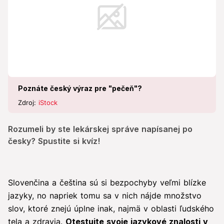
Poznáte český výraz pre "pečeň"?
Zdroj:
iStock
Rozumeli by ste lekárskej správe napísanej po
česky? Spustite si kvíz!
Slovenčina a čeština sú si bezpochyby veľmi blízke
jazyky, no napriek tomu sa v nich nájde množstvo
slov, ktoré znejú úplne inak, najmä v oblasti ľudského
tela a zdravia.
Otestujte svoje jazykové znalosti v