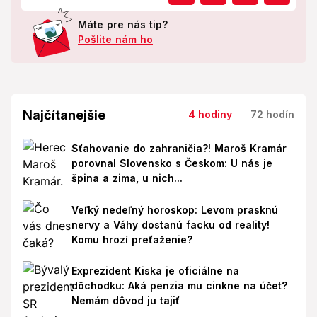
Máte pre nás tip?
Pošlite nám ho
Najčítanejšie
4 hodiny
72 hodín
Sťahovanie do zahraničia?! Maroš Kramár
porovnal Slovensko s Českom: U nás je
špina a zima, u nich...
Veľký nedeľný horoskop: Levom prasknú
nervy a Váhy dostanú facku od reality!
Komu hrozí preťaženie?
Exprezident Kiska je oficiálne na
dôchodku: Aká penzia mu cinkne na účet?
Nemám dôvod ju tajiť