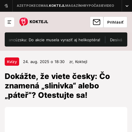
Prihlásiť
ancúzsku: Do akcie musela vyraziť aj helikoptéra!
Desivá noc na ob
24. aug. 2025 o 18:30
Kvízy
Kvízy
24. aug. 2025 o 18:30
zr,
Koktejl
Dokážte, že viete česky: Čo
Dokážte, že viete česky: Čo
znamená „slinivka“ alebo „páteř“?
znamená „slinivka“ alebo
Otestujte sa!
„páteř“? Otestujte sa!
Rozumeli by ste lekárskej správe napísanej po česky?
Spustite si kvíz!