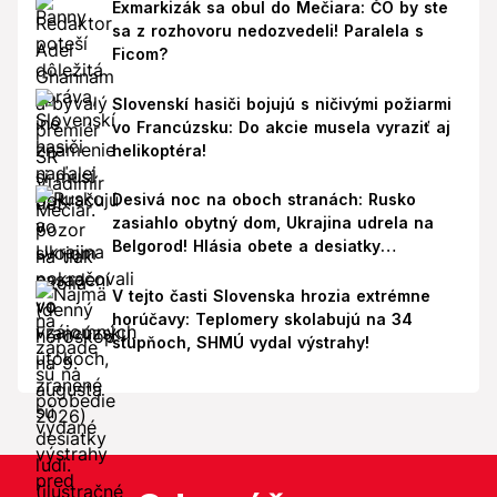
Exmarkizák sa obul do Mečiara: ČO by ste
sa z rozhovoru nedozvedeli! Paralela s
Ficom?
Slovenskí hasiči bojujú s ničivými požiarmi
vo Francúzsku: Do akcie musela vyraziť aj
helikoptéra!
Desivá noc na oboch stranách: Rusko
zasiahlo obytný dom, Ukrajina udrela na
Belgorod! Hlásia obete a desiatky
zranených
V tejto časti Slovenska hrozia extrémne
horúčavy: Teplomery skolabujú na 34
stupňoch, SHMÚ vydal výstrahy!