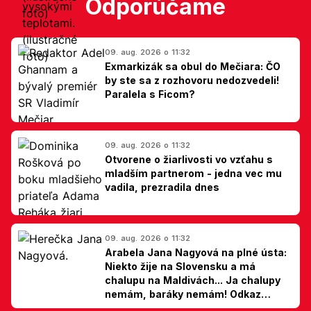
Odporúčame
09. aug. 2026 o 11:32
Exmarkizák sa obul do Mečiara: ČO
by ste sa z rozhovoru nedozvedeli!
Paralela s Ficom?
09. aug. 2026 o 11:32
Otvorene o žiarlivosti vo vzťahu s
mladším partnerom - jedna vec mu
vadila, prezradila dnes
09. aug. 2026 o 11:32
Arabela Jana Nagyová na plné ústa:
Niekto žije na Slovensku a má
chalupu na Maldivách... Ja chalupy
nemám, baráky nemám! Odkaz
Slovákom