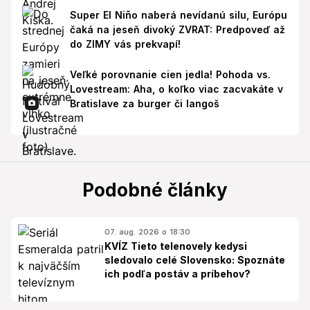
Super El Niño naberá nevídanú silu, Európu
čaká na jeseň divoký ZVRAT: Predpoveď až
do ZIMY vás prekvapí!
Veľké porovnanie cien jedla! Pohoda vs.
Lovestream: Aha, o koľko viac zacvakáte v
Bratislave za burger či langoš
Podobné články
07. aug. 2026 o 18:30
KVÍZ Tieto telenovely kedysi
sledovalo celé Slovensko: Spoznáte
ich podľa postáv a príbehov?