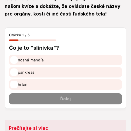
našom kvíze a dokážte, že ovládate české názvy
pre orgány, kosti či iné časti ľudského tela!
Prečítajte si viac