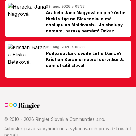
09. aug. 2026 o 08:33
Arabela Jana Nagyová na plné ústa:
Niekto žije na Slovensku a má
chalupu na Maldivách... Ja chalupy
nemám, baráky nemám! Odkaz
Slovákom
09. aug. 2026 o 08:33
Podpásovka v úvode Let's Dance?
Kristián Baran si nebral servítku: Ja
som stratil slová!
© 2010 - 2026 Ringier Slovakia Communities s.r.o.
Autorské práva sú vyhradené a vykonáva ich prevádzkovateľ
portálu.