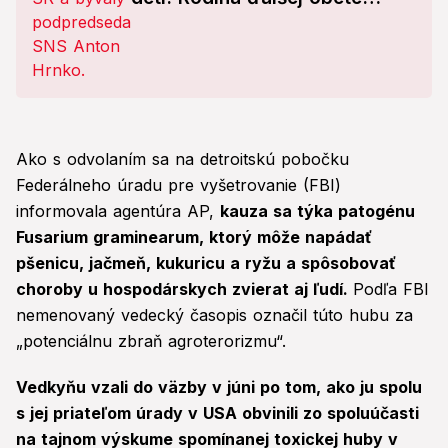
dostane obrovské odškodné!
Ako s odvolaním sa na detroitskú pobočku
Federálneho úradu pre vyšetrovanie (FBI)
informovala agentúra AP,
kauza sa týka patogénu
Fusarium graminearum, ktorý môže napádať
pšenicu, jačmeň, kukuricu a ryžu a spôsobovať
choroby u hospodárskych zvierat aj ľudí.
Podľa FBI
nemenovaný vedecký časopis označil túto hubu za
„potenciálnu zbraň agroterorizmu“.
Vedkyňu vzali do väzby v júni po tom, ako ju spolu
s jej priateľom úrady v USA obvinili zo spoluúčasti
na tajnom výskume spomínanej toxickej huby v