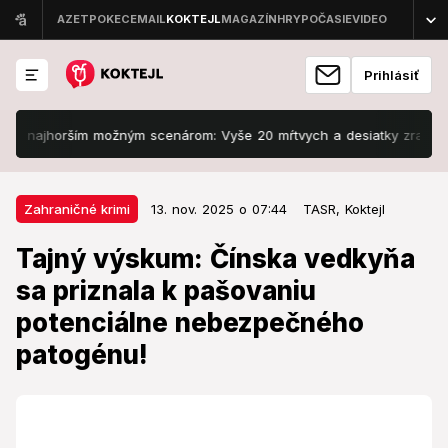
Prihlásiť
ajhorším možným scenárom: Vyše 20 mŕtvych a desiatky zranených
13. nov. 2025 o 07:44
Zahraničné krimi
Zahraničné krimi
13. nov. 2025 o 07:44
TASR,
Koktejl
Tajný výskum: Čínska vedkyňa sa
Tajný výskum: Čínska vedkyňa
priznala k pašovaniu potenciálne
sa priznala k pašovaniu
nebezpečného patogénu!
potenciálne nebezpečného
O osude ženy rozhodoval súd.
patogénu!