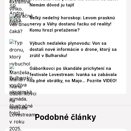
Nemám dôvod ju tajiť
Veľký nedeľný horoskop: Levom prasknú
nervy a Váhy dostanú facku od reality!
Komu hrozí preťaženie?
Výbuch neďaleko plynovodu: Von sa
dostali nové informácie o drone, ktorý sa
zrútil v Bulharsku!
Gáboríkovci po škandále prichytení na
festivale Lovestream: Ivanka sa zabávala
na plné obrátky, no Majo... Pozrite VIDEO!
Podobné články