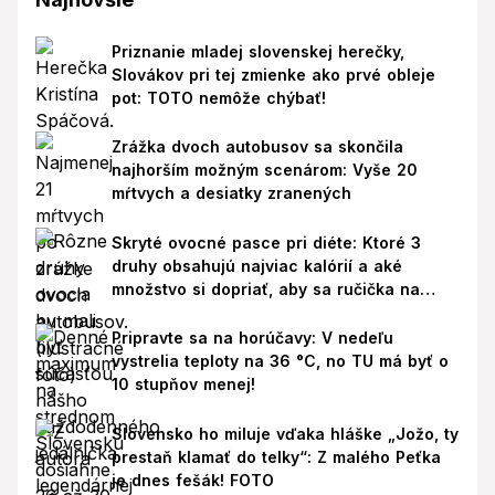
Priznanie mladej slovenskej herečky,
Slovákov pri tej zmienke ako prvé obleje
pot: TOTO nemôže chýbať!
Zrážka dvoch autobusov sa skončila
najhorším možným scenárom: Vyše 20
mŕtvych a desiatky zranených
Skryté ovocné pasce pri diéte: Ktoré 3
druhy obsahujú najviac kalórií a aké
množstvo si dopriať, aby sa ručička na
váhe nepohla nahor?
Pripravte sa na horúčavy: V nedeľu
vystrelia teploty na 36 °C, no TU má byť o
10 stupňov menej!
Slovensko ho miluje vďaka hláške „Jožo, ty
prestaň klamať do telky“: Z malého Peťka
je dnes fešák! FOTO