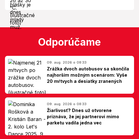
Odporúčame
09. aug. 2026 o 08:33
Zrážka dvoch autobusov sa skončila
najhorším možným scenárom: Vyše
20 mŕtvych a desiatky zranených
09. aug. 2026 o 08:33
Žiarlivosť? Dnes už otvorene
priznáva, že jej partnerovi mimo
parketu vadila jedna vec