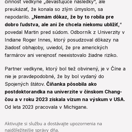
činnosť vedkyne „devastujúce následky“, ale
preukázať, že konala so zlým úmyslom, sa
nepodarilo.
„Nemám dôkaz, že by to robila pre
dobro ľudstva, ale ani že chcela niekomu ublížiť,
“
povedal Martin pred súdom. Odborník z Univerzity v
Indiane Roger Innes, ktorý posudzoval dôkazy na
žiadosť obhajoby, uviedol, že pre amerických
farmárov ani verejnosť neexistovalo žiadne riziko.
Partner vedkyne, ktorý bol tiež obvinený, je v Číne a
nie je pravdepodobné, že by bol vydaný do
Spojených štátov.
Číňanka pôsobila ako
postdoktorandka na univerzite v čínskom Chang-
čou a v roku 2023 získala vízum na výskum v USA.
Od leta 2023 pracovala v Michigane.
Aktivujte si službu a dostávajte upozornenia na
najdôležitejšie správy dňa.