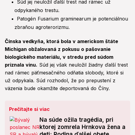
Súd jej neuložil ďalší trest nad rámec už
odpykaného trestu.
Patogén Fusarium graminearum je potenciálnou
zbraňou agroterorizmu.
Čínska vedkyňa, ktorá bola v americkom štáte
Michigan obžalovaná z pokusu o pašovanie
biologického materiálu, v stredu pred súdom
priznala vinu.
Súd jej však neuložil žiadny ďalší trest
nad rámec päťmesačného odňatia slobody, ktoré si
už odpykala. Súd rozhodol, že po prepustení z
väzenia bude okamžite deportovaná do Číny.
Prečítajte si viac
Na súde ožila tragédia, pri
ktorej zomrela Hrnkova žena a
deti: Rodina ďalšej obete