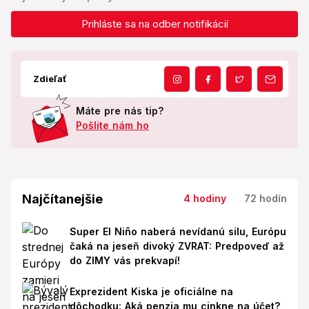
Prihláste sa na odber notifikácií
Zdieľať
Máte pre nás tip?
Pošlite nám ho
Najčítanejšie
4 hodiny
72 hodín
Super El Niño naberá nevídanú silu, Európu
čaká na jeseň divoký ZVRAT: Predpoveď až
do ZIMY vás prekvapí!
Exprezident Kiska je oficiálne na
dôchodku: Aká penzia mu cinkne na účet?