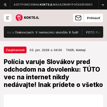
Prihlásiť
u v Diakovciach: V nemocnici skončilo 8 ľudí!
FOTO Pozrite, v čo
03. jún. 2026 o 04:00
Zaujímavosti
Zaujímavosti
03. jún. 2026 o 04:00
TASR,
Koktejl
Polícia varuje Slovákov pred
Polícia varuje Slovákov pred
odchodom na dovolenku: TÚTO
odchodom na dovolenku: TÚTO
vec na internet nikdy nedávajte!
vec na internet nikdy
Inak prídete o všetko
nedávajte! Inak prídete o všetko
Blíži sa dovolenková sezóna a polícia dvíha varovný
prst.