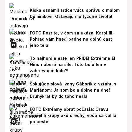
Kiska oznámil srdcervúcu správu o malom
Dominikovi: Ostávajú mu týždne života!
FOTO Pozrite, v čom sa ukázal Karol III.:
Pohľad vám hneď padne na dolnú časť
jeho tela!
To najhoršie ešte len PRÍDE! Extrémne El
Niño naberá na sile: Toto bolo len v
zahrievacie kolo?!
Šokujúce slová Ivany Gáborík o vzťahu s
Mariánom: Ja som bola úplne na dne!
Druhýkrát by do toho nešla
FOTO Extrémny obrat počasia: Oravu
zasiahli krúpy ako orechy, voda sa valila
po ceste!