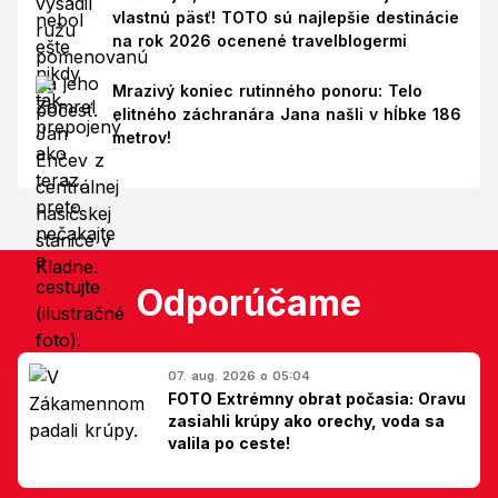
vlastnú päsť! TOTO sú najlepšie destinácie
na rok 2026 ocenené travelblogermi
Mrazivý koniec rutinného ponoru: Telo
elitného záchranára Jana našli v hĺbke 186
metrov!
Odporúčame
07. aug. 2026 o 05:04
FOTO Extrémny obrat počasia: Oravu
zasiahli krúpy ako orechy, voda sa
valila po ceste!