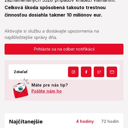
zaznamenaných 3328 prípadov krádeží vlámaním.
Celková škoda spôsobená takouto trestnou
činnosťou dosiahla takmer 10 miliónov eur.
Aktivujte si službu a dostávajte upozornenia na
najdôležitejšie správy dňa.
Prihláste sa na odber notifikácií
Zdieľať
Máte pre nás tip?
Pošlite nám ho
Najčítanejšie
4 hodiny
72 hodín