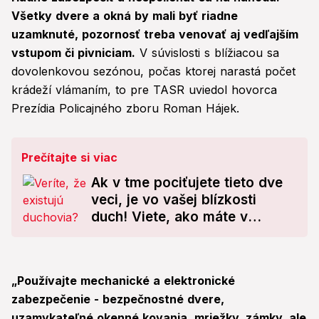
Všetky dvere a okná by mali byť riadne
uzamknuté, pozornosť treba venovať aj vedľajším
vstupom či pivniciam.
V súvislosti s blížiacou sa
dovolenkovou sezónou, počas ktorej narastá počet
krádeží vlámaním, to pre TASR uviedol hovorca
Prezídia Policajného zboru Roman Hájek.
Prečítajte si viac
Ak v tme pociťujete tieto dve
veci, je vo vašej blízkosti
duch! Viete, ako máte v
takejto situácii postupovať?
„Používajte mechanické a elektronické
zabezpečenie - bezpečnostné dvere,
uzamykateľné okenné kovania, mriežky, zámky, ale