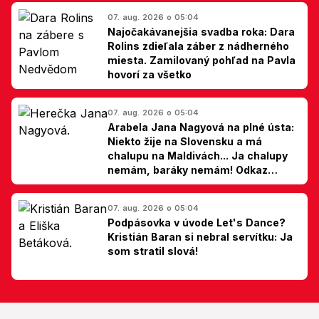
07. aug. 2026 o 05:04
Najočakávanejšia svadba roka: Dara
Rolins zdieľala záber z nádherného
miesta. Zamilovaný pohľad na Pavla
hovorí za všetko
07. aug. 2026 o 05:04
Arabela Jana Nagyová na plné ústa:
Niekto žije na Slovensku a má
chalupu na Maldivách... Ja chalupy
nemám, baráky nemám! Odkaz
Slovákom
07. aug. 2026 o 05:04
Podpásovka v úvode Let's Dance?
Kristián Baran si nebral servítku: Ja
som stratil slová!