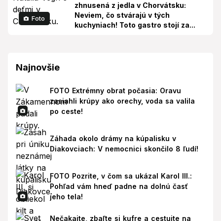
zhnusená z jedla v Chorvátsku:
Neviem, čo stvárajú v tých
Foto
kuchyniach! Toto gastro stojí za...
Najnovšie
FOTO Extrémny obrat počasia: Oravu
zasiahli krúpy ako orechy, voda sa valila
po ceste!
Záhada okolo drámy na kúpalisku v
Diakovciach: V nemocnici skončilo 8 ľudí!
FOTO Pozrite, v čom sa ukázal Karol III.:
Pohľad vám hneď padne na dolnú časť
jeho tela!
Nečakajte, zbaľte si kufre a cestujte na