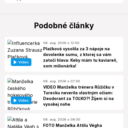
Podobné články
06. aug. 2026 o 12:00
Plačková vysolila za 3 nápoje na
dovolenke sumu, z ktorej sa vám
zatočí hlava: Keby mám tu kaviareň,
Video
som milionárka!
06. aug. 2026 o 07:30
VIDEO Manželka trénera Růžičku v
Turecku neverila vlastným očiam:
Deodorant za TOĽKO?! Žijem si na
Video
vysokej nohe
06. aug. 2026 o 06:30
FOTO Manželka Attilu Végha