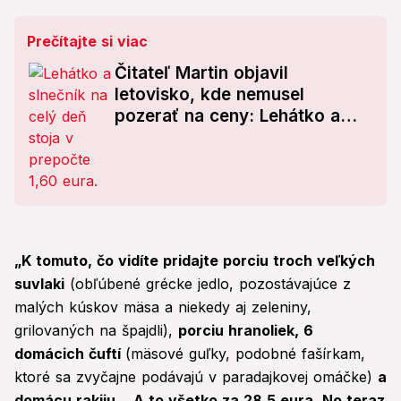
Prečítajte si viac
Čitateľ Martin objavil
letovisko, kde nemusel
pozerať na ceny: Lehátko a
slnečník stáli len 1,60 €!
„K tomuto, čo vidíte pridajte porciu troch veľkých
suvlaki
(obľúbené grécke jedlo, pozostávajúce z
malých kúskov mäsa a niekedy aj zeleniny,
grilovaných na špajdli),
porciu hranoliek, 6
domácich čuftí
(mäsové guľky, podobné fašírkam,
ktoré sa zvyčajne podávajú v paradajkovej omáčke)
a
domácu rakiju... A to všetko za 28,5 eura
.
No teraz