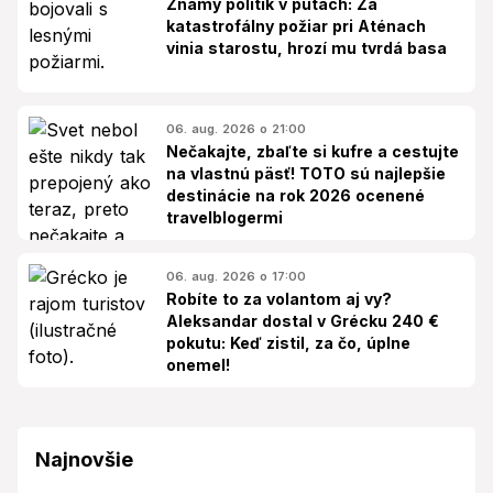
Známy politik v putách: Za
katastrofálny požiar pri Aténach
vinia starostu, hrozí mu tvrdá basa
06. aug. 2026 o 21:00
Nečakajte, zbaľte si kufre a cestujte
na vlastnú päsť! TOTO sú najlepšie
destinácie na rok 2026 ocenené
travelblogermi
06. aug. 2026 o 17:00
Robíte to za volantom aj vy?
Aleksandar dostal v Grécku 240 €
pokutu: Keď zistil, za čo, úplne
onemel!
Najnovšie