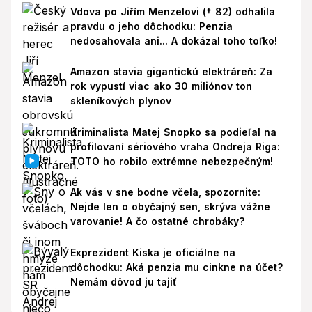
Vdova po Jiřím Menzelovi († 82) odhalila
pravdu o jeho dôchodku: Penzia
nedosahovala ani... A dokázal toho toľko!
Amazon stavia gigantickú elektráreň: Za
rok vypustí viac ako 30 miliónov ton
skleníkových plynov
Kriminalista Matej Snopko sa podieľal na
profilovaní sériového vraha Ondreja Riga:
TOTO ho robilo extrémne nebezpečným!
Ak vás v sne bodne včela, spozornite:
Nejde len o obyčajný sen, skrýva vážne
varovanie! A čo ostatné chrobáky?
Exprezident Kiska je oficiálne na
dôchodku: Aká penzia mu cinkne na účet?
Nemám dôvod ju tajiť