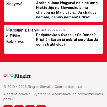
Arabela Jana Nagyová na plné ústa:
Niekto žije na Slovensku a má
chalupu na Maldivách... Ja chalupy
nemám, baráky nemám! Odkaz
Slovákom
08. aug. 2026 o 09:01
Podpásovka v úvode Let's Dance?
Kristián Baran si nebral servítku: Ja
som stratil slová!
© 2010 - 2026 Ringier Slovakia Communities s.r.o.
Autorské práva sú vyhradené a vykonáva ich prevádzkovateľ
portálu.