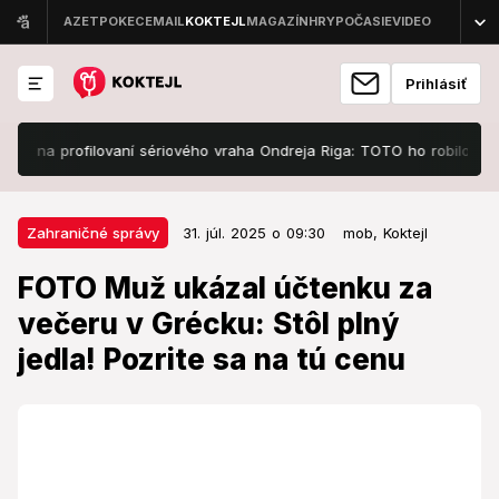
Prihlásiť
na profilovaní sériového vraha Ondreja Riga: TOTO ho robilo extrémne
31. júl. 2025 o 09:30
Zahraničné správy
Zahraničné správy
31. júl. 2025 o 09:30
mob,
Koktejl
FOTO Muž ukázal účtenku za
FOTO Muž ukázal účtenku za
večeru v Grécku: Stôl plný jedla!
večeru v Grécku: Stôl plný
Pozrite sa na tú cenu
jedla! Pozrite sa na tú cenu
Jeho príspevok vyvolal búrlivú diskusiu.