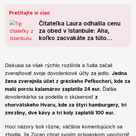
Prečítajte si viac
Čitateľka Laura odhalila cenu
za obed v Istanbule: Aha,
koľko zacvakáte za túto
pochúťku!
Diskusia sa však rýchlo rozšírila a ľudia začali
zverejňovať svoje dovolenkové účty za jedlo.
Jedna
žena zverejnila účet z gréckeho Pefkochori, kde za
malú porciu kalamárov zaplatila 24 eur.
Ďalšia
dovolenkárka sa podelila o skúsenosť
z
chorvátskeho Hvaru, kde za štyri hamburgery, tri
zmrzliny, dve kávy a tri koly zaplatili 100 eur.
Hoci názory boli rôzne, väčšina komentujúcich sa
zhodla, že Zoran chcel svojím príspevkom upozorniť