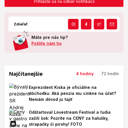
Prihláste sa na odber notifikácií
Zdieľať
Máte pre nás tip?
Pošlite nám ho
Najčítanejšie
4 hodiny
72 hodín
Exprezident Kiska je oficiálne na
dôchodku: Aká penzia mu cinkne na účet?
Nemám dôvod ju tajiť
Odštartoval Lovestream Festival a ľudia
zažili šok: Pozrite na CENY za halušky,
strapačky či pirohy! FOTO