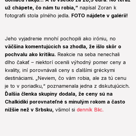
už chápete, čo nám tu robia,“
napísal Zoran k
fotografii stola plného jedla.
FOTO nájdete v galérii!
Jeho vyjadrenie mnohí pochopili ako iróniu, no
väčšina komentujúcich sa zhodla, že išlo skôr o
pochvalu ako kritiku.
Reakcie na seba nenechali
dlho čakať – niektorí ocenili výhodný pomer ceny a
kvality, iní porovnávali ceny s ďalšími gréckymi
destináciami. „Neviem, čo vám robia, ale za tú cenu
je to v poriadku,“ poznamenala jedna z diskutujúcich.
Ďalšia členka skupiny dodala, že ceny sú na
Chalkidiki porovnateľné s minulým rokom a často
nižšie než v Srbsku,
všimol si
denník Blic.