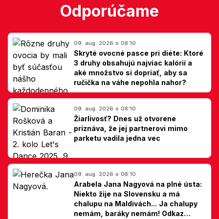
Odporúčame
09. aug. 2026 o 08:10
Skryté ovocné pasce pri diéte: Ktoré
3 druhy obsahujú najviac kalórií a
aké množstvo si dopriať, aby sa
ručička na váhe nepohla nahor?
09. aug. 2026 o 08:10
Žiarlivosť? Dnes už otvorene
priznáva, že jej partnerovi mimo
parketu vadila jedna vec
09. aug. 2026 o 08:10
Arabela Jana Nagyová na plné ústa:
Niekto žije na Slovensku a má
chalupu na Maldivách... Ja chalupy
nemám, baráky nemám! Odkaz