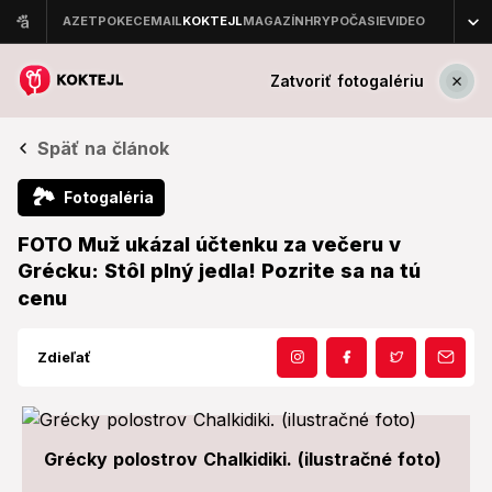
Zatvoriť fotogalériu
Späť na článok
🏞
Fotogaléria
FOTO Muž ukázal účtenku za večeru v
Grécku: Stôl plný jedla! Pozrite sa na tú
cenu
Zdieľať
Grécky polostrov Chalkidiki. (ilustračné foto)