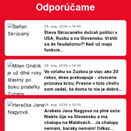
Odporúčame
08. aug. 2026 o 14:45
Števa Skrúcaného dožrali politici v
USA, Rusku a na Slovensku: Vrátili
sa do feudalizmu?! Keď už majú
funkcie...
08. aug. 2026 o 14:45
Vo vzťahu so Zuzkou je viac ako 20
rokov, dnes prekvapuje - otvorene
priznáva krízu: Presne v túto chvíľu
som vedel, že doma to nie je dobré,
hovorí Milan Ondrík
08. aug. 2026 o 14:45
Arabela Jana Nagyová na plné ústa:
Niekto žije na Slovensku a má
chalupu na Maldivách... Ja chalupy
nemám, baráky nemám! Odkaz