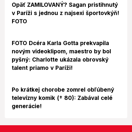
Opäť ZAMILOVANÝ? Sagan pristihnutý
v Paríži s jednou z najsexi športovkýň!
FOTO
FOTO Dcéra Karla Gotta prekvapila
novým videoklipom, maestro by bol
pyšný: Charlotte ukázala obrovský
talent priamo v Paríži!
Po krátkej chorobe zomrel obľúbený
televízny komik († 80): Zabával celé
generácie!