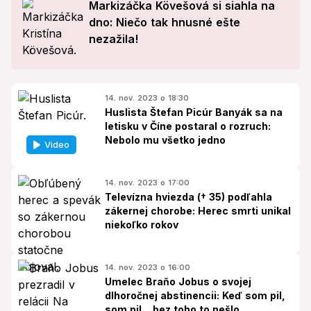
Markizáčka Kövešová si siahla na
dno: Niečo tak hnusné ešte
nezažila!
14. nov. 2023 o 18:30
Huslista Štefan Picúr Banyák sa na
letisku v Číne postaral o rozruch:
Nebolo mu všetko jedno
Video
14. nov. 2023 o 17:00
Televízna hviezda († 35) podľahla
zákernej chorobe: Herec smrti unikal
niekoľko rokov
14. nov. 2023 o 16:00
Umelec Braňo Jobus o svojej
dlhoročnej abstinencii: Keď som pil,
som pil... bez toho to nešlo