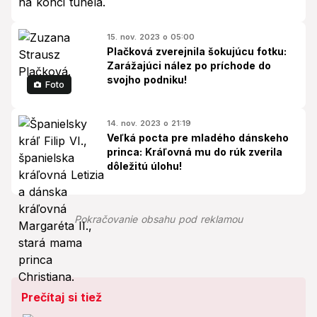
15. nov. 2023 o 05:00
Plačková zverejnila šokujúcu fotku:
Zarážajúci nález po príchode do
svojho podniku!
Foto
14. nov. 2023 o 21:19
Veľká pocta pre mladého dánskeho
princa: Kráľovná mu do rúk zverila
dôležitú úlohu!
Pokračovanie obsahu pod reklamou
Prečítaj si tiež