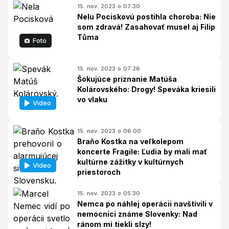
15. nov. 2023 o 07:30
Nelu Pociskovú postihla choroba: Nie
som zdravá! Zasahovať musel aj Filip
Tůma
Foto
15. nov. 2023 o 07:26
Šokujúce priznanie Matúša
Kolárovského: Drogy! Speváka kriesili
vo vlaku
Video
15. nov. 2023 o 06:00
Braňo Kostka na veľkolepom
koncerte Fragile: Ľudia by mali mať
kultúrne zážitky v kultúrnych
Video
priestoroch
15. nov. 2023 o 05:30
Nemca po náhlej operácii navštívili v
nemocnici známe Slovenky: Nad
ránom mi tiekli slzy!