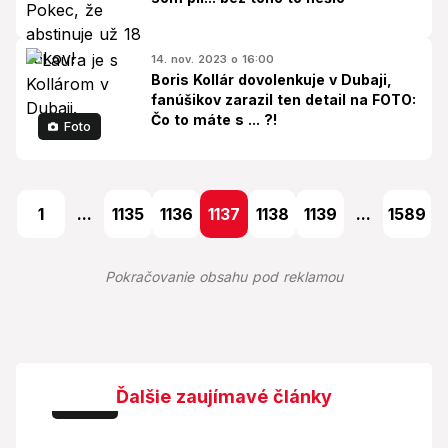
14. nov. 2023 o 16:00
Boris Kollár dovolenkuje v Dubaji,
fanúšikov zarazil ten detail na FOTO:
Čo to máte s ... ?!
Foto
1
...
1135
1136
1137
1138
1139
...
1589
Pokračovanie obsahu pod reklamou
Ďalšie zaujímavé články
Foto