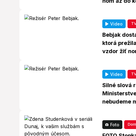
ňom až do 
TV
Video
Bebjak dost
ktorá prežil
vzdor žiť no
TV
Video
Silné slová 
Ministerstve
nebudeme mu
Dom
Foto
FOTO Stopka