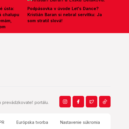
é ústa:
Podpásovka v úvode Let's Dance?
á chalupu
Kristián Baran si nebral servítku: Ja
nemám,
som stratil slová!
kom
 prevádzkovateľ portálu.
PR
Európska tvorba
Nastavenie súkromia