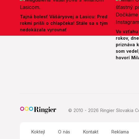
Tajná bolesť Vášáryovej a Lasicu: Pred
rokmi prišli o chlapčeka! Stále sa s tým
nedokázala vyrovnať
Vo vzťahu
rokov, dn
priznáva k
som vedel,
hovorí Mil
© 2010 - 2026 Ringier Slovakia Co
Koktejl
O nás
Kontakt
Reklama