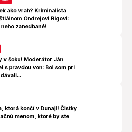
ek ako vrah? Kriminalista
štiálnom Ondrejovi Rigovi:
 neho zanedbané!
y v šoku! Moderátor Ján
l s pravdou von: Bol som pri
dávali...
, ktorá končí v Dunaji! Čistky
 začnú menom, ktoré by ste