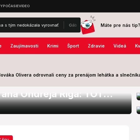
Máte pre nás tip
nedokázala vyrovnať
Gáboríkovci po škandále prichytení na festiva
e
Zaujímavosti
Krimi
Šport
Zdravie
Videá
Kv
ováka Olivera odrovnali ceny za prenájom lehátka a slnečníka
ko sa podieľal na
vraha Ondreja Riga: TOTO
bezpečným!
 šou