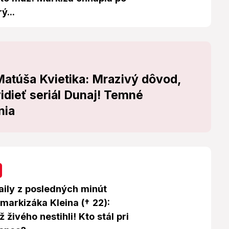
ý...
Matúša Kvietika: Mrazivý dôvod,
dieť seriál Dunaj! Temné
nia
aily z posledných minút
markizáka Kleina († 22):
 živého nestihli! Kto stál pri