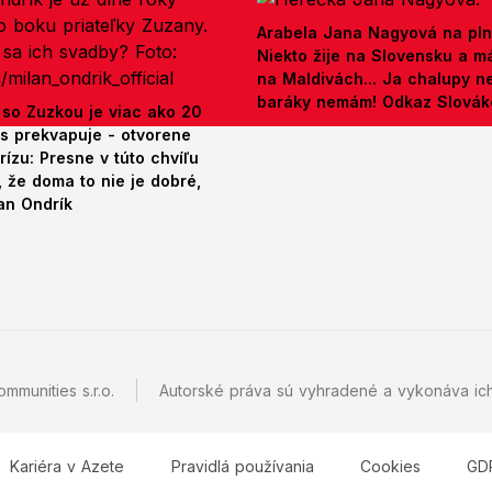
Arabela Jana Nagyová na pln
Niekto žije na Slovensku a m
na Maldivách... Ja chalupy 
baráky nemám! Odkaz Slová
 so Zuzkou je viac ako 20
es prekvapuje - otvorene
rízu: Presne v túto chvíľu
 že doma to nie je dobré,
an Ondrík
mmunities s.r.o.
Autorské práva sú vyhradené a vykonáva ich
Kariéra v Azete
Pravidlá používania
Cookies
GD