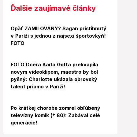
Ďalšie zaujímavé články
Foto
Opäť ZAMILOVANÝ? Sagan pristihnutý
v Paríži s jednou z najsexi športovkýň!
FOTO
FOTO Dcéra Karla Gotta prekvapila
novým videoklipom, maestro by bol
pyšný: Charlotte ukázala obrovský
talent priamo v Paríži!
Po krátkej chorobe zomrel obľúbený
televízny komik († 80): Zabával celé
generácie!