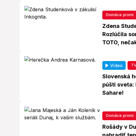
Domáce promi
Zdena Stude
Rozlúčila so
TOTO, nečak
TV
Video
Slovenská he
púšti sveta
Sahare!
Domáce promi
Rošády v Du
nahradiť te