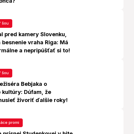
konca?
 šou
al pred kamery Slovenku,
a besnenie vraha Riga: Má
rmálne a nepripúšťať si to!
 šou
režiséra Bebjaka o
 kultúry: Dúfam, že
sieť živoriť ďalšie roky!
áce promi
 prísnej Studenkovej v hite