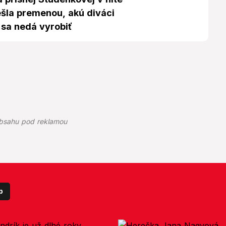
ešla premenou, akú diváci
 sa nedá vyrobiť
bsahu pod reklamou
p