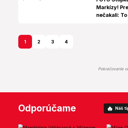
Markízy! Pr
nečakali: To
1
2
3
4
Pokračovanie o
Odporúčame
🔥
Náš ti