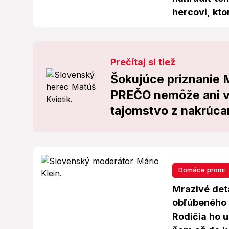
hercovi, ktor
Prečítaj si tiež
Šokujúce priznanie 
PREČO nemôže ani vi
tajomstvo z nakrúca
Domáce promi
Mrazivé det
obľúbeného 
Rodičia ho už