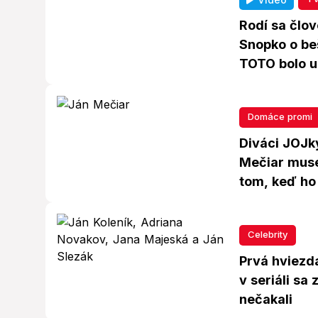
Rodí sa člov
Snopko o be
TOTO bolo u
Domáce promi
Diváci JOJk
Mečiar muse
tom, keď ho 
Celebrity
Prvá hviezda
v seriáli sa
nečakali