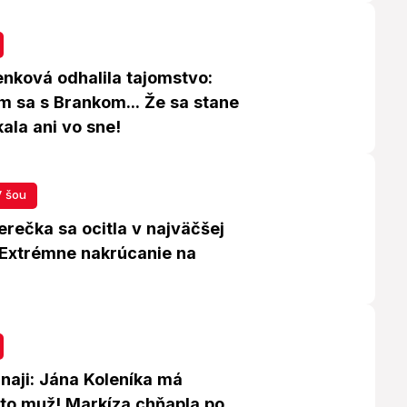
nková odhalila tajomstvo:
m sa s Brankom... Že sa stane
ala ani vo sne!
 šou
rečka sa ocitla v najväčšej
: Extrémne nakrúcanie na
naji: Jána Koleníka má
nto muž! Markíza chňapla po