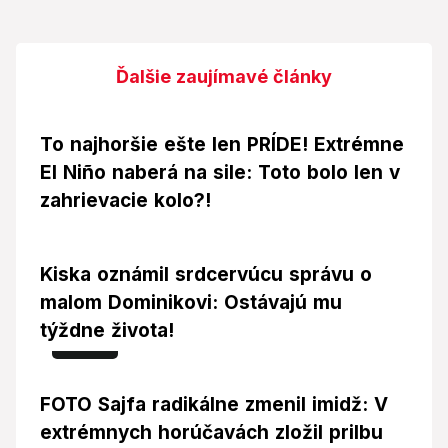
Ďalšie zaujímavé články
To najhoršie ešte len PRÍDE! Extrémne
El Niño naberá na sile: Toto bolo len v
zahrievacie kolo?!
Kiska oznámil srdcervúcu správu o
malom Dominikovi: Ostávajú mu
týždne života!
Foto
FOTO Sajfa radikálne zmenil imidž: V
extrémnych horúčavách zložil prilbu