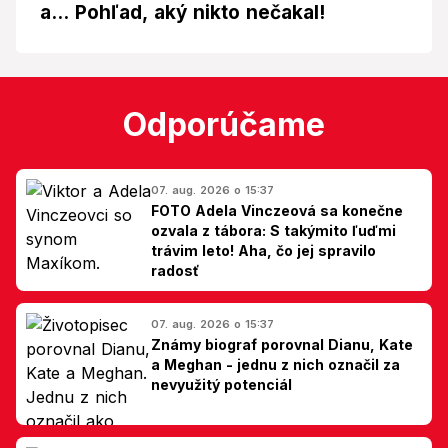
a... Pohľad, aký nikto nečakal!
Odporúčame
07. aug. 2026 o 15:37
FOTO Adela Vinczeová sa konečne
ozvala z tábora: S takýmito ľuďmi
trávim leto! Aha, čo jej spravilo
radosť
07. aug. 2026 o 15:37
Známy biograf porovnal Dianu, Kate
a Meghan - jednu z nich označil za
nevyužitý potenciál