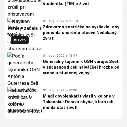
študentku (†19) o život
01. aug. 2022 o 19:00
Zdravotná sestrička sa vyzliekla, aby
pomohla chorému otcovi: Nečakaný
zvrat!
Foto
01. aug. 2022 o 18:47
Generálny tajomník OSN varuje: Svet
v súčasnosti čelí najväčšej hrozbe od
vrcholu studenej vojny!
01. aug. 2022 o 18:30
Mladí dovolenkári uviazli v kolóne v
Taliansku: Desivá chyba, ktorá ich
mohla stáť život!