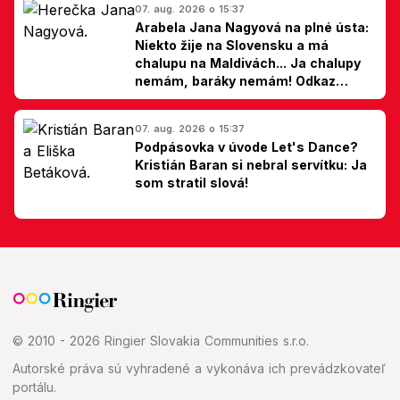
07. aug. 2026 o 15:37
Arabela Jana Nagyová na plné ústa:
Niekto žije na Slovensku a má
chalupu na Maldivách... Ja chalupy
nemám, baráky nemám! Odkaz
Slovákom
07. aug. 2026 o 15:37
Podpásovka v úvode Let's Dance?
Kristián Baran si nebral servítku: Ja
som stratil slová!
© 2010 - 2026 Ringier Slovakia Communities s.r.o.
Autorské práva sú vyhradené a vykonáva ich prevádzkovateľ
portálu.