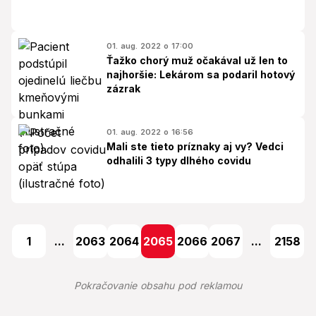
01. aug. 2022 o 17:00
Ťažko chorý muž očakával už len to
najhoršie: Lekárom sa podaril hotový
zázrak
01. aug. 2022 o 16:56
Mali ste tieto príznaky aj vy? Vedci
odhalili 3 typy dlhého covidu
1
...
2063
2064
2065
2066
2067
...
2158
Pokračovanie obsahu pod reklamou