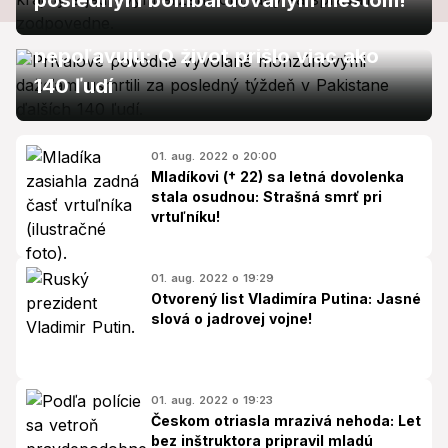
posledným bombardovaným mestom!
Prívalové povodne v Pakistane
nepoľavujú: O život prišlo viac ako
140 ľudí
01. aug. 2022 o 20:00
Mladíkovi († 22) sa letná dovolenka
stala osudnou: Strašná smrť pri
vrtuľníku!
01. aug. 2022 o 19:29
Otvorený list Vladimíra Putina: Jasné
slová o jadrovej vojne!
01. aug. 2022 o 19:23
Českom otriasla mrazivá nehoda: Let
bez inštruktora pripravil mladú