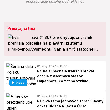
Pokračovanie obsahu pod reklamou
Prečítaj si tiež
Eva († 36) pre chýbajúci prsník
čelila na plavárni krutému
výsmechu: Náhla smrť statočnej
bojovníčky
01. aug. 2022 o 18:00
Poľka si nechala transplantovať
obočie z vlastných vlasov:
Odpadnete, čo z toho vzniklo!
Video
01. aug. 2022 o 17:01
Pálčivá téma jadrových zbraní: Jasný
odkaz Bidena Rusku a Číne!