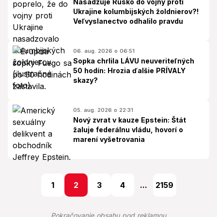
Nasadzuje Rusko do vojny proti
Ukrajine kolumbijských žoldnierov?!
Veľvyslanectvo odhalilo pravdu
06. aug. 2026 o 06:51
Sopka chrlila LÁVU neuveriteľných
50 hodín: Hrozia ďalšie PRÍVALY
skazy?
05. aug. 2026 o 22:31
Nový zvrat v kauze Epstein: Štát
žaluje federálnu vládu, hovorí o
marení vyšetrovania
1
2
3
4
...
2159
Pokračovanie obsahu pod reklamou