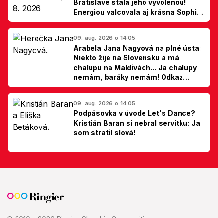
Bratislave stala jeho vyvolenou!
Energiou valcovala aj krásna Sophie
Ellis-Bextor (foto)
09. aug. 2026 o 14:05
Arabela Jana Nagyová na plné ústa:
Niekto žije na Slovensku a má
chalupu na Maldivách... Ja chalupy
nemám, baráky nemám! Odkaz
Slovákom
09. aug. 2026 o 14:05
Podpásovka v úvode Let's Dance?
Kristián Baran si nebral servítku: Ja
som stratil slová!