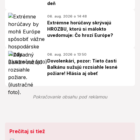
deň
06. aug. 2026 o 14:48
Extrémne horúčavy skrývajú
HROZBU, ktorú si málokto
uvedomuje: Čo hrozí Európe?
06. aug. 2026 o 13:50
Dovolenkári, pozor: Tieto časti
Balkánu sužujú rozsiahle lesné
požiare! Hlásia aj obeť
Pokračovanie obsahu pod reklamou
Prečítaj si tiež