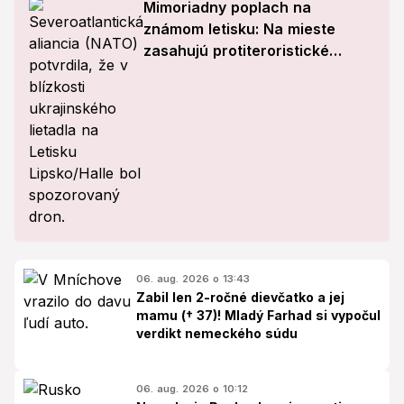
Mimoriadny poplach na
známom letisku: Na mieste
zasahujú protiteroristické
zložky
06. aug. 2026 o 13:43
Zabil len 2-ročné dievčatko a jej
mamu († 37)! Mladý Farhad si vypočul
verdikt nemeckého súdu
06. aug. 2026 o 10:12