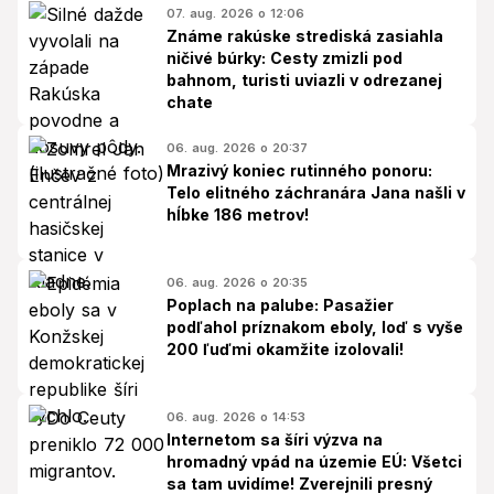
07. aug. 2026 o 12:06
Známe rakúske strediská zasiahla
ničivé búrky: Cesty zmizli pod
bahnom, turisti uviazli v odrezanej
chate
06. aug. 2026 o 20:37
Mrazivý koniec rutinného ponoru:
Telo elitného záchranára Jana našli v
hĺbke 186 metrov!
06. aug. 2026 o 20:35
Poplach na palube: Pasažier
podľahol príznakom eboly, loď s vyše
200 ľuďmi okamžite izolovali!
06. aug. 2026 o 14:53
Internetom sa šíri výzva na
hromadný vpád na územie EÚ: Všetci
sa tam uvidíme! Zverejnili presný