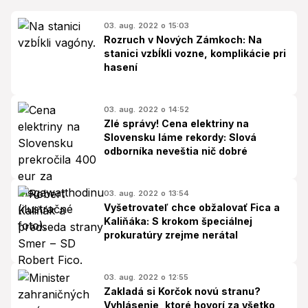
03. aug. 2022 o 15:03
Rozruch v Nových Zámkoch: Na
stanici vzbĺkli vozne, komplikácie pri
hasení
03. aug. 2022 o 14:52
Zlé správy! Cena elektriny na
Slovensku láme rekordy: Slová
odborníka neveštia nič dobré
03. aug. 2022 o 13:54
Vyšetrovateľ chce obžalovať Fica a
Kaliňáka: S krokom špeciálnej
prokuratúry zrejme nerátal
03. aug. 2022 o 12:55
Zakladá si Korčok novú stranu?
Vyhlásenie, ktoré hovorí za všetko