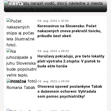
mesta
04. aug. 2022 o 10:34
Koronavírus na Slovensku: Počet
nakazených znova prekročil tisícku,
pribudlo šesť obetí
04. aug. 2022 o 08:23
Horúčavy pokračujú, pre tieto lokality
platí výstraha 2.stupňa: V piatok to
bude ešte horšie
04. aug. 2022 o 05:00
Otvorená spoveď poslankyne Tabák
o duševnom ochorení: Vyhľadala
som pomoc psychiatričky!