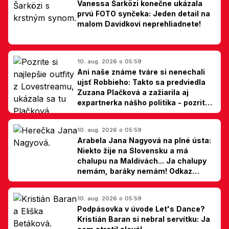
Vanessa Šarközi konečne ukázala
prvú FOTO synčeka: Jeden detail na
malom Davidkovi neprehliadnete!
10. aug. 2026 o 05:59
Ani naše známe tváre si nenechali
ujsť Robbieho: Takto sa predviedla
Zuzana Plačková a zažiarila aj
expartnerka nášho politika - pozrite
si TOP outfity z Lovestreamu
10. aug. 2026 o 05:59
Arabela Jana Nagyová na plné ústa:
Niekto žije na Slovensku a má
chalupu na Maldivách... Ja chalupy
nemám, baráky nemám! Odkaz
Slovákom
10. aug. 2026 o 05:59
Podpásovka v úvode Let's Dance?
Kristián Baran si nebral servítku: Ja