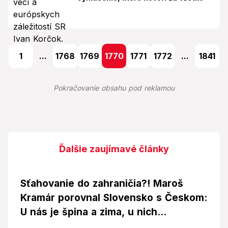
1
...
1768
1769
1770
1771
1772
...
1841
Pokračovanie obsahu pod reklamou
Ďalšie zaujímavé články
Sťahovanie do zahraničia?! Maroš
Kramár porovnal Slovensko s Českom:
U nás je špina a zima, u nich...