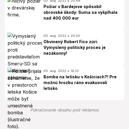
03. aug. 2022 o 20:49
Požiar v Bardejove spôsobil
obrovské škody: Suma sa vyšplhala
nad 400 000 eur
03. aug. 2022 o 20:30
Obvinený Robert Fico zúri:
Vymyslený politický proces je
nezákonný!
03. aug. 2022 o 18:22
Bomba na letisku v Košiciach?! Pre
možnú hrozbu ráno evakuovali
letisko
Pokračovanie obsahu pod reklamou