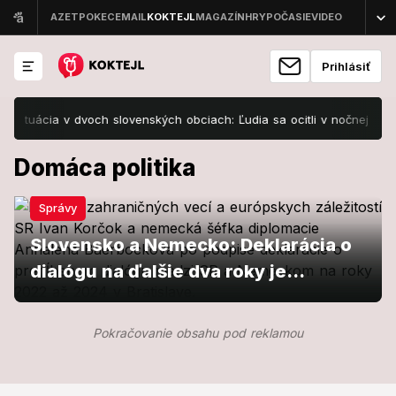
Prihlásiť
tuácia v dvoch slovenských obciach: Ľudia sa ocitli v nočnej more, p
Domáca politika
Správy
Slovensko a Nemecko: Deklarácia o
dialógu na ďalšie dva roky je
podpísaná
Domáca politika
Pokračovanie obsahu pod reklamou
Májový protest Smeru-SD má dohru:
Domáce správy