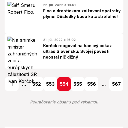
22. júl. 2022 o 14:01
Fico o drastickom znižovaní spotreby
plynu: Dôsledky budú katastrofálne!
21. júl. 2022 o 16:02
Korčok reagoval na hanlivý odkaz
ultras Slovensku: Svojej povesti
neostal nič dlžný
1
...
552
553
554
555
556
...
567
Pokračovanie obsahu pod reklamou