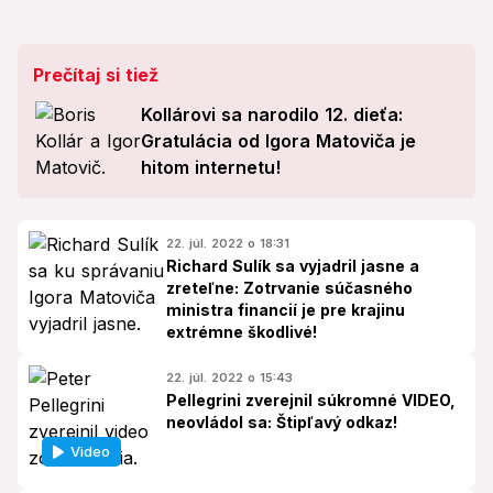
Prečítaj si tiež
Kollárovi sa narodilo 12. dieťa:
Gratulácia od Igora Matoviča je
hitom internetu!
22. júl. 2022 o 18:31
Richard Sulík sa vyjadril jasne a
zreteľne: Zotrvanie súčasného
ministra financií je pre krajinu
extrémne škodlivé!
22. júl. 2022 o 15:43
Pellegrini zverejnil súkromné VIDEO,
neovládol sa: Štipľavý odkaz!
Video