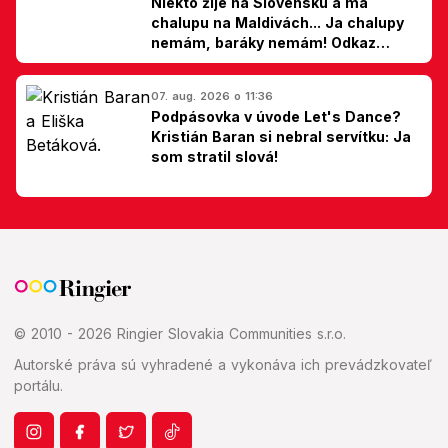
Niekto žije na Slovensku a má
chalupu na Maldivách... Ja chalupy
nemám, baráky nemám! Odkaz
Slovákom
07. aug. 2026 o 11:36
Podpásovka v úvode Let's Dance?
Kristián Baran si nebral servítku: Ja
som stratil slová!
© 2010 - 2026 Ringier Slovakia Communities s.r.o.
Autorské práva sú vyhradené a vykonáva ich prevádzkovateľ
portálu.