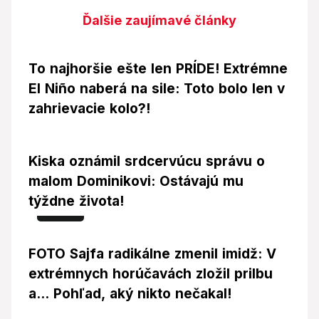
Ďalšie zaujímavé články
To najhoršie ešte len PRÍDE! Extrémne
El Niño naberá na sile: Toto bolo len v
zahrievacie kolo?!
Kiska oznámil srdcervúcu správu o
malom Dominikovi: Ostávajú mu
týždne života!
Foto
FOTO Sajfa radikálne zmenil imidž: V
extrémnych horúčavách zložil prilbu
a... Pohľad, aký nikto nečakal!