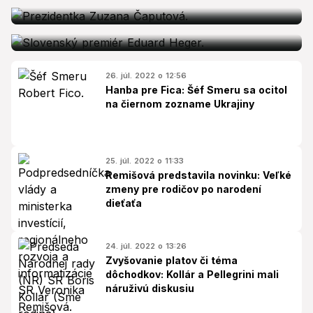
Prezidentku vypočúvali
Zvládnu seniori infláciu? Dôchodky sa
od januára 2023 zvýšia o túto sumu
26. júl. 2022 o 12:56
Hanba pre Fica: Šéf Smeru sa ocitol
na čiernom zozname Ukrajiny
25. júl. 2022 o 11:33
Remišová predstavila novinku: Veľké
zmeny pre rodičov po narodení
dieťaťa
24. júl. 2022 o 13:26
Zvyšovanie platov či téma
dôchodkov: Kollár a Pellegrini mali
náruživú diskusiu