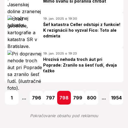
Mimo svahu si poranila chrbát
19. jan. 2025 o 19:30
Šéf katastra Celler odstúpi z funkcie!
K rezignácii ho vyzval Fico: Toto ale
odmieta
19. jan. 2025 o 19:23
Hrozivá nehoda troch áut pri
Poprade: Zranilo sa šesť ľudí, dvaja
ťažko
1
...
796
797
798
799
800
...
1954
Pokračovanie obsahu pod reklamou