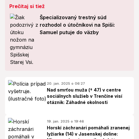
Prečítaj si tiež
Špecializovaný trestný súd
rozhodol o útočníkovi na Spiši:
Samuel putuje do väzby
20. jan. 2025 o 06:27
Nad smrťou muža († 47) v centre
sociálnych služieb v Trenčíne visí
otáznik: Záhadné okolnosti
19. jan. 2025 o 19:46
Horskí záchranári pomáhali zranenej
lyžiarke (14) v Jasenskej doline: