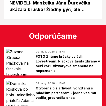
NEVIDELI: Manželka Jána Ďurovčíka
ukázala bruško! Žiadny gýč, ale...
Odporúčame
09. aug. 2026 o 13:41
FOTO Známe krásky ovládli
Lovestream: Plačková tasila zbrane v
sexi koži, Vizváryová zmenená na
nepoznanie!
09. aug. 2026 o 13:41
Otvorene o žiarlivosti vo vzťahu s
mladším partnerom - jedna vec mu
vadila, prezradila dnes