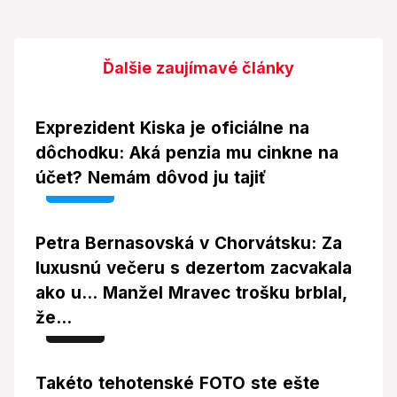
Ďalšie zaujímavé články
Exprezident Kiska je oficiálne na
dôchodku: Aká penzia mu cinkne na
účet? Nemám dôvod ju tajiť
Video
Petra Bernasovská v Chorvátsku: Za
luxusnú večeru s dezertom zacvakala
ako u... Manžel Mravec trošku brblal,
že...
Foto
Takéto tehotenské FOTO ste ešte