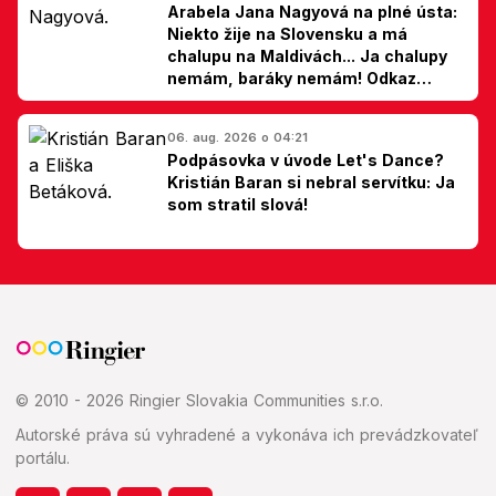
Arabela Jana Nagyová na plné ústa:
Niekto žije na Slovensku a má
chalupu na Maldivách... Ja chalupy
nemám, baráky nemám! Odkaz
Slovákom
06. aug. 2026 o 04:21
Podpásovka v úvode Let's Dance?
Kristián Baran si nebral servítku: Ja
som stratil slová!
© 2010 - 2026 Ringier Slovakia Communities s.r.o.
Autorské práva sú vyhradené a vykonáva ich prevádzkovateľ
portálu.