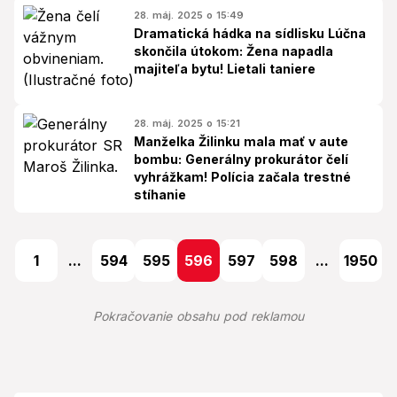
28. máj. 2025 o 15:49
Dramatická hádka na sídlisku Lúčna
skončila útokom: Žena napadla
majiteľa bytu! Lietali taniere
28. máj. 2025 o 15:21
Manželka Žilinku mala mať v aute
bombu: Generálny prokurátor čelí
vyhrážkam! Polícia začala trestné
stíhanie
1
...
594
595
596
597
598
...
1950
Pokračovanie obsahu pod reklamou