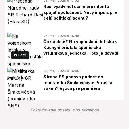
28. máj. 2025 o 17:02
Raši vyzdvihol úsilie prezidenta
spájať spoločnosť: Nový impulz pre
celú politickú scénu?
28. máj. 2025 o 16:48
Čo sa deje? Na vojenskom letisku v
Kuchyni pristála španielska
vrtuľníková jednotka: Toto je dôvod!
Foto
28. máj. 2025 o 16:09
Strana PS podáva podnet na
ministerku Šimkovičovú: Porušila
zákon? Výzva pre premiéra
Pokračovanie obsahu pod reklamou