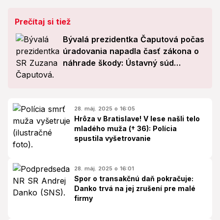
Prečítaj si tiež
Bývalá prezidentka Čaputová počas
úradovania napadla časť zákona o
náhrade škody: Ústavný súd
rozhodol!
28. máj. 2025 o 16:05
Hrôza v Bratislave! V lese našli telo
mladého muža († 36): Polícia
spustila vyšetrovanie
28. máj. 2025 o 16:01
Spor o transakčnú daň pokračuje:
Danko trvá na jej zrušení pre malé
firmy