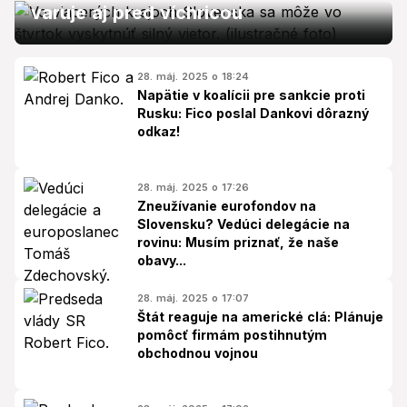
varuje aj pred víchricou
28. máj. 2025 o 18:24
Napätie v koalícii pre sankcie proti
Rusku: Fico poslal Dankovi dôrazný
odkaz!
28. máj. 2025 o 17:26
Zneužívanie eurofondov na
Slovensku? Vedúci delegácie na
rovinu: Musím priznať, že naše
obavy...
28. máj. 2025 o 17:07
Štát reaguje na americké clá: Plánuje
pomôcť firmám postihnutým
obchodnou vojnou