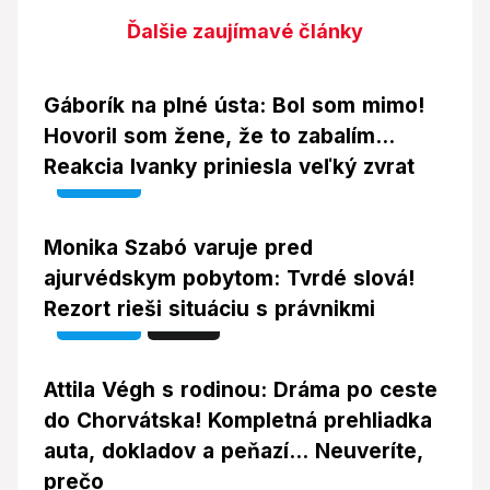
Ďalšie zaujímavé články
Gáborík na plné ústa: Bol som mimo!
Hovoril som žene, že to zabalím...
Reakcia Ivanky priniesla veľký zvrat
Video
Monika Szabó varuje pred
ajurvédskym pobytom: Tvrdé slová!
Rezort rieši situáciu s právnikmi
Video
Foto
Attila Végh s rodinou: Dráma po ceste
do Chorvátska! Kompletná prehliadka
auta, dokladov a peňazí... Neuveríte,
prečo