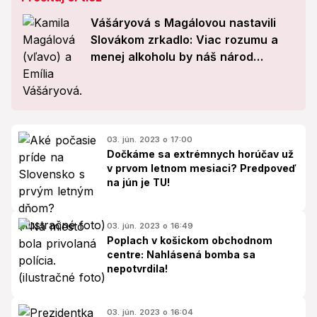
Vášáryová s Magálovou nastavili
Slovákom zrkadlo: Viac rozumu a
menej alkoholu by náš národ
zachránilo
03. jún. 2023 o 17:00
Dočkáme sa extrémnych horúčav už
v prvom letnom mesiaci? Predpoveď
na jún je TU!
03. jún. 2023 o 16:49
Poplach v košickom obchodnom
centre: Nahlásená bomba sa
nepotvrdila!
03. jún. 2023 o 16:04