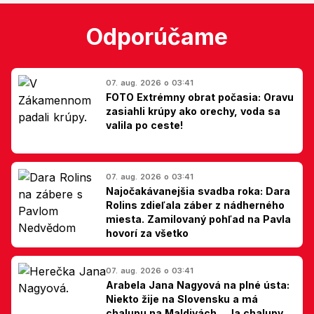
Odporúčame
07. aug. 2026 o 03:41
FOTO Extrémny obrat počasia: Oravu
zasiahli krúpy ako orechy, voda sa
valila po ceste!
07. aug. 2026 o 03:41
Najočakávanejšia svadba roka: Dara
Rolins zdieľala záber z nádherného
miesta. Zamilovaný pohľad na Pavla
hovorí za všetko
07. aug. 2026 o 03:41
Arabela Jana Nagyová na plné ústa:
Niekto žije na Slovensku a má
chalupu na Maldivách... Ja chalupy