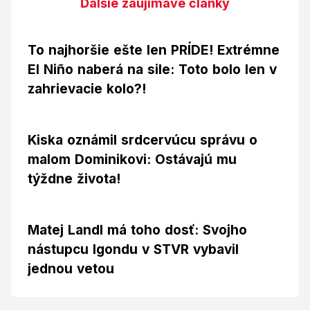
Ďalšie zaujímavé články
To najhoršie ešte len PRÍDE! Extrémne
El Niño naberá na sile: Toto bolo len v
zahrievacie kolo?!
Kiska oznámil srdcervúcu správu o
malom Dominikovi: Ostávajú mu
týždne života!
Matej Landl má toho dosť: Svojho
nástupcu Igondu v STVR vybavil
jednou vetou