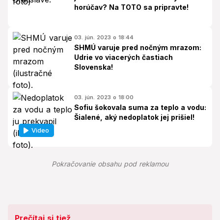
horúčav? Na TOTO sa pripravte!
03. jún. 2023 o 18:44
SHMÚ varuje pred nočným mrazom:
Udrie vo viacerých častiach
Slovenska!
03. jún. 2023 o 18:00
Sofiu šokovala suma za teplo a vodu:
Šialené, aký nedoplatok jej prišiel!
Video
Pokračovanie obsahu pod reklamou
Prečítaj si tiež