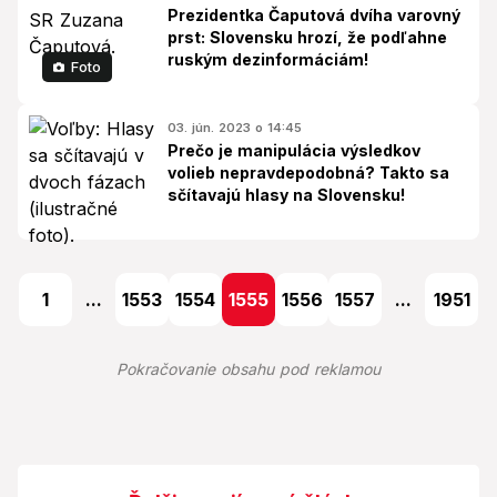
Prezidentka Čaputová dvíha varovný
prst: Slovensku hrozí, že podľahne
ruským dezinformáciám!
Foto
03. jún. 2023 o 14:45
Prečo je manipulácia výsledkov
volieb nepravdepodobná? Takto sa
sčítavajú hlasy na Slovensku!
1
...
1553
1554
1555
1556
1557
...
1951
Pokračovanie obsahu pod reklamou