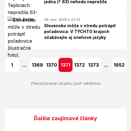
jedna († 63) nehodu neprežila
29. nov. 2023 o 07:21
Slovensko môže v stredu potrápiť
poľadovica: V TÝCHTO krajoch
očakávajte aj snehové jazyky
1
...
1369
1370
1371
1372
1373
...
1952
Pokračovanie obsahu pod reklamou
Ďalšie zaujímavé články