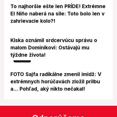
To najhoršie ešte len PRÍDE! Extrémne
El Niño naberá na sile: Toto bolo len v
zahrievacie kolo?!
Kiska oznámil srdcervúcu správu o
malom Dominikovi: Ostávajú mu
týždne života!
Foto
FOTO Sajfa radikálne zmenil imidž: V
extrémnych horúčavách zložil prilbu
a... Pohľad, aký nikto nečakal!