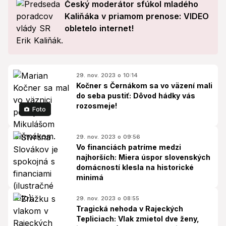
Český moderátor sfúkol mladého
Kaliňáka v priamom prenose: VIDEO
obletelo internet!
29. nov. 2023 o 10:14
Kočner s Černákom sa vo väzení mali
do seba pustiť: Dôvod hádky vás
rozosmeje!
Foto
29. nov. 2023 o 09:56
Vo financiách patríme medzi
najhorších: Miera úspor slovenských
domácností klesla na historické
minimá
29. nov. 2023 o 08:55
Tragická nehoda v Rajeckých
Tepliciach: Vlak zmietol dve ženy,