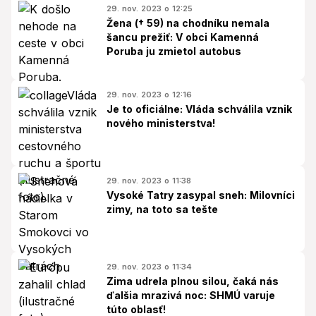
29. nov. 2023 o 12:25
Žena († 59) na chodníku nemala
šancu prežiť: V obci Kamenná
Poruba ju zmietol autobus
29. nov. 2023 o 12:16
Je to oficiálne: Vláda schválila vznik
nového ministerstva!
29. nov. 2023 o 11:38
Vysoké Tatry zasypal sneh: Milovníci
zimy, na toto sa tešte
29. nov. 2023 o 11:34
Zima udrela plnou silou, čaká nás
ďalšia mrazivá noc: SHMÚ varuje
túto oblasť!