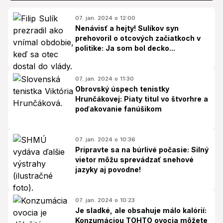
07. jan. 2024 o 12:00
Nenávisť a hejty! Sulíkov syn
prehovoril o otcových začiatkoch v
politike: Ja som bol decko...
07. jan. 2024 o 11:30
Obrovský úspech tenistky
Hrunčákovej: Piaty titul vo štvorhre a
poďakovanie fanúšikom
07. jan. 2024 o 10:36
Pripravte sa na búrlivé počasie: Silný
vietor môžu sprevádzať snehové
jazyky aj povodne!
07. jan. 2024 o 10:23
Je sladké, ale obsahuje málo kalórií:
Konzumáciou TOHTO ovocia môžete