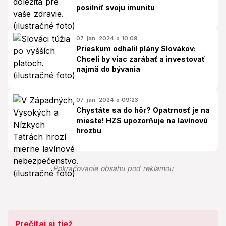
posilniť svoju imunitu
07. jan. 2024 o 10:09
Prieskum odhalil plány Slovákov:
Chceli by viac zarábať a investovať
najmä do bývania
07. jan. 2024 o 09:23
Chystáte sa do hôr? Opatrnosť je na
mieste! HZS upozorňuje na lavínovú
hrozbu
Pokračovanie obsahu pod reklamou
Prečítaj si tiež