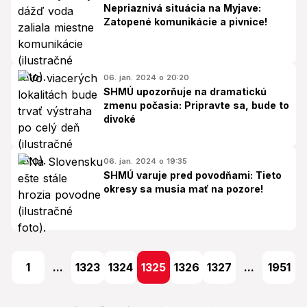
Nepriaznivá situácia na Myjave:
Zatopené komunikácie a pivnice!
06. jan. 2024 o 20:20
SHMÚ upozorňuje na dramatickú
zmenu počasia: Pripravte sa, bude to
divoké
06. jan. 2024 o 19:35
SHMÚ varuje pred povodňami: Tieto
okresy sa musia mať na pozore!
1
...
1323
1324
1325
1326
1327
...
1951