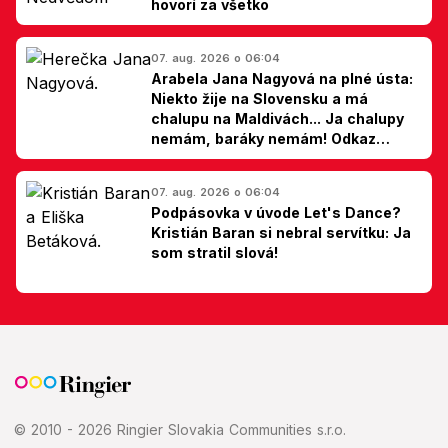
hovorí za všetko
07. aug. 2026 o 06:04
Arabela Jana Nagyová na plné ústa:
Niekto žije na Slovensku a má
chalupu na Maldivách... Ja chalupy
nemám, baráky nemám! Odkaz
Slovákom
07. aug. 2026 o 06:04
Podpásovka v úvode Let's Dance?
Kristián Baran si nebral servítku: Ja
som stratil slová!
© 2010 - 2026 Ringier Slovakia Communities s.r.o.