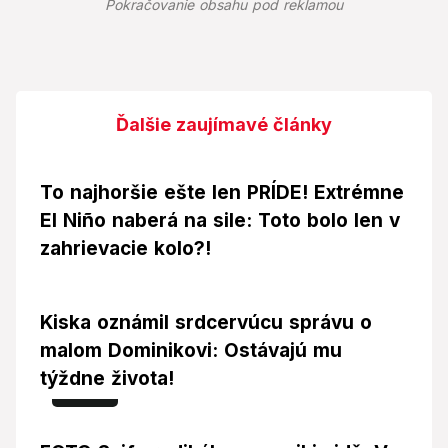
Pokračovanie obsahu pod reklamou
Ďalšie zaujímavé články
To najhoršie ešte len PRÍDE! Extrémne
El Niño naberá na sile: Toto bolo len v
zahrievacie kolo?!
Kiska oznámil srdcervúcu správu o
malom Dominikovi: Ostávajú mu
týždne života!
Foto