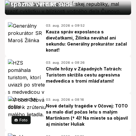
spoznal verdikt súdu!
03. aug. 2026 o 09:52
Kauza správ exposlanca s
dievčatkami, Žilinka neváhal ani
sekundu: Generálny prokurátor začal
konať!
03. aug. 2026 o 08:26
Chvíle hrôzy v Západných Tatrách:
Turistom skrížila cestu agresívna
medvedica s tromi mláďatami!
03. aug. 2026 o 08:16
Nové detaily tragédie v Očovej: TOTO
sa malo diať počas letu s malým
Martinkom († 4)! Na mieste sa objavil
Foto
aj minister Huliak