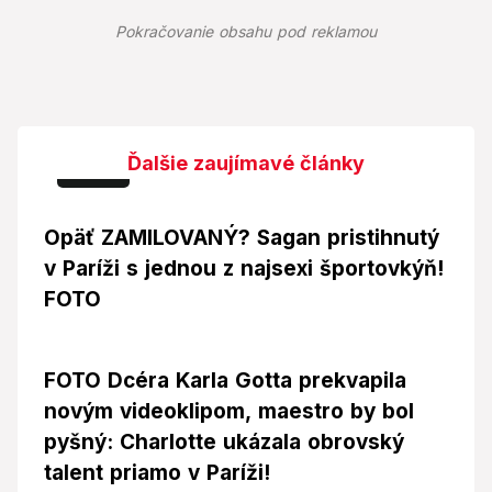
Pokračovanie obsahu pod reklamou
Ďalšie zaujímavé články
Foto
Opäť ZAMILOVANÝ? Sagan pristihnutý
v Paríži s jednou z najsexi športovkýň!
FOTO
FOTO Dcéra Karla Gotta prekvapila
novým videoklipom, maestro by bol
pyšný: Charlotte ukázala obrovský
talent priamo v Paríži!