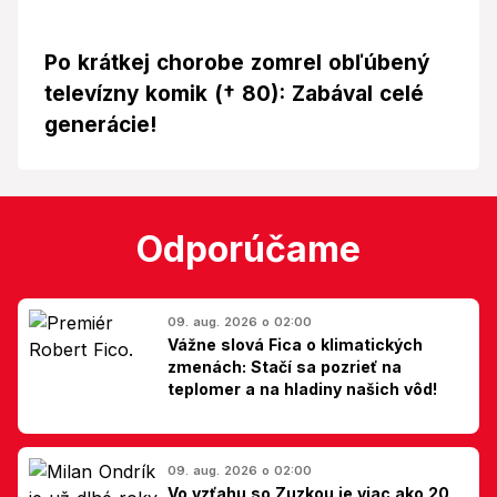
Po krátkej chorobe zomrel obľúbený
televízny komik († 80): Zabával celé
generácie!
Odporúčame
09. aug. 2026 o 02:00
Vážne slová Fica o klimatických
zmenách: Stačí sa pozrieť na
teplomer a na hladiny našich vôd!
09. aug. 2026 o 02:00
Vo vzťahu so Zuzkou je viac ako 20