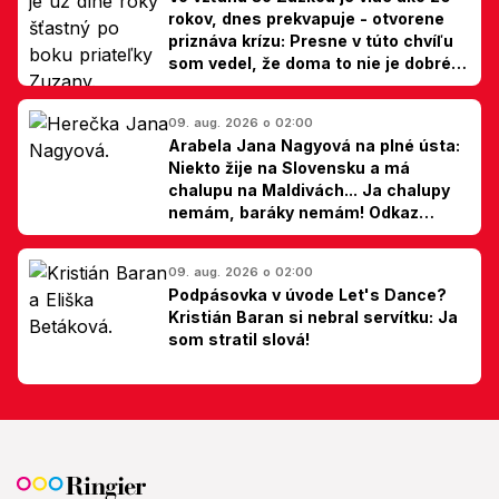
rokov, dnes prekvapuje - otvorene
priznáva krízu: Presne v túto chvíľu
som vedel, že doma to nie je dobré,
hovorí Milan Ondrík
09. aug. 2026 o 02:00
Arabela Jana Nagyová na plné ústa:
Niekto žije na Slovensku a má
chalupu na Maldivách... Ja chalupy
nemám, baráky nemám! Odkaz
Slovákom
09. aug. 2026 o 02:00
Podpásovka v úvode Let's Dance?
Kristián Baran si nebral servítku: Ja
som stratil slová!