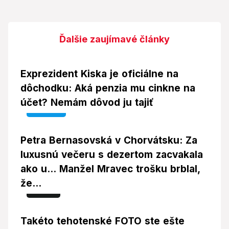
Ďalšie zaujímavé články
Exprezident Kiska je oficiálne na
dôchodku: Aká penzia mu cinkne na
účet? Nemám dôvod ju tajiť
Video
Petra Bernasovská v Chorvátsku: Za
luxusnú večeru s dezertom zacvakala
ako u... Manžel Mravec trošku brblal,
že...
Foto
Takéto tehotenské FOTO ste ešte