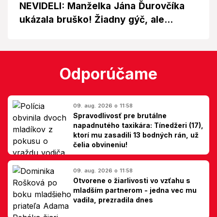
NEVIDELI: Manželka Jána Ďurovčíka
ukázala bruško! Žiadny gýč, ale...
Odporúčame
09. aug. 2026 o 11:58
Spravodlivosť pre brutálne
napadnutého taxikára: Tínedžeri (17),
ktorí mu zasadili 13 bodných rán, už
čelia obvineniu!
09. aug. 2026 o 11:58
Otvorene o žiarlivosti vo vzťahu s
mladším partnerom - jedna vec mu
vadila, prezradila dnes