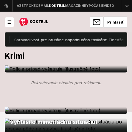
Prihlásiť
Spravodlivosť pre brutálne napadnutého taxikára: Tínedžeri (17), kt
Domáce krimi
Vážna nehoda v okrese Rožňava:
Krimi
Auto zrazilo len 8-ročného chlapca!
Domáce krimi
Pokračovanie obsahu pod reklamou
Obrovské nešťastie v Bratislave: Žiak
(† 18) mal podpáliť školu, tragický
Domáce krimi
koniec!
Nebezpečenstvo v Handlovej? Mesto
vyhlásilo mimoriadnu situáciu!