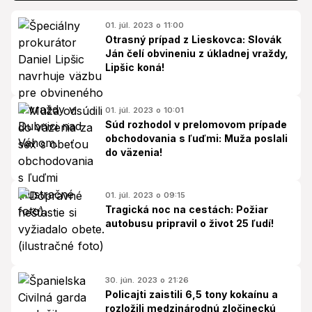
01. júl. 2023 o 11:00
Otrasný prípad z Lieskovca: Slovák
Ján čelí obvineniu z úkladnej vraždy,
Lipšic koná!
01. júl. 2023 o 10:01
Súd rozhodol v prelomovom prípade
obchodovania s ľuďmi: Muža poslali
do väzenia!
01. júl. 2023 o 09:15
Tragická noc na cestách: Požiar
autobusu pripravil o život 25 ľudí!
30. jún. 2023 o 21:26
Policajti zaistili 6,5 tony kokaínu a
rozložili medzinárodnú zločineckú