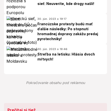
sieť: Neuveríte, kde drogy našli!
30. jún. 2023 o 19:17
Francúzske protesty budú mať
ďalšie následky: Po stopnutí
hromadnej dopravy zakážu predaj
pyrotechniky!
30. jún. 2023 o 18:46
Streľba na letisku: Hlásia dvoch
mŕtvych!
Pokračovanie obsahu pod reklamou
Prečítaj si tiež