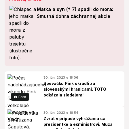
Matka a syn († 7) spadli do mora:
Smutná dohra záchrannej akcie
30. jún. 2023 o 18:06
Speváčku Pink okradli za
slovenskými hranicami: TOTO
odkázala zlodejom!
Foto
30. jún. 2023 o 16:54
Zvrat v prípade vyhrážania sa
prezidentke a exministrovi: Muža