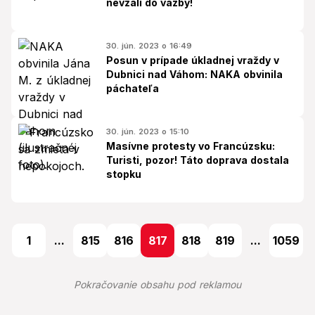
nevzali do väzby!
30. jún. 2023 o 16:49
Posun v prípade úkladnej vraždy v
Dubnici nad Váhom: NAKA obvinila
páchateľa
30. jún. 2023 o 15:10
Masívne protesty vo Francúzsku:
Turisti, pozor! Táto doprava dostala
stopku
1
...
815
816
817
818
819
...
1059
Pokračovanie obsahu pod reklamou