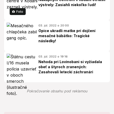
výstrely: Zasiahli niekoľko ľudí!
Foto
03. júl. 2022 o 20:00
Opice ukradli matke pri dojčení
mesačné bábätko: Tragické
následky!
03. júl. 2022 o 19:16
Nehoda pri Lovinobani si vyžiadala
obeť a štyroch zranených:
Zasahovali leteckí záchranári
Pokračovanie obsahu pod reklamou