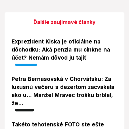
Ďalšie zaujímavé články
Exprezident Kiska je oficiálne na
dôchodku: Aká penzia mu cinkne na
účet? Nemám dôvod ju tajiť
Video
Petra Bernasovská v Chorvátsku: Za
luxusnú večeru s dezertom zacvakala
ako u... Manžel Mravec trošku brblal,
že...
Foto
Takéto tehotenské FOTO ste ešte