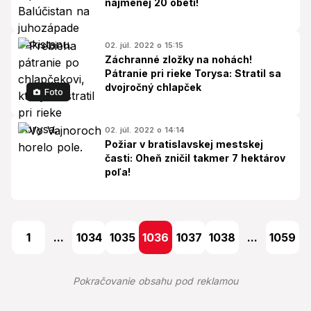
najmenej 20 obetí!
02. júl. 2022 o 15:15
Záchranné zložky na nohách!
Pátranie pri rieke Torysa: Stratil sa
dvojročný chlapček
Foto
02. júl. 2022 o 14:14
Požiar v bratislavskej mestskej
časti: Oheň zničil takmer 7 hektárov
poľa!
1
...
1034
1035
1036
1037
1038
...
1059
Pokračovanie obsahu pod reklamou