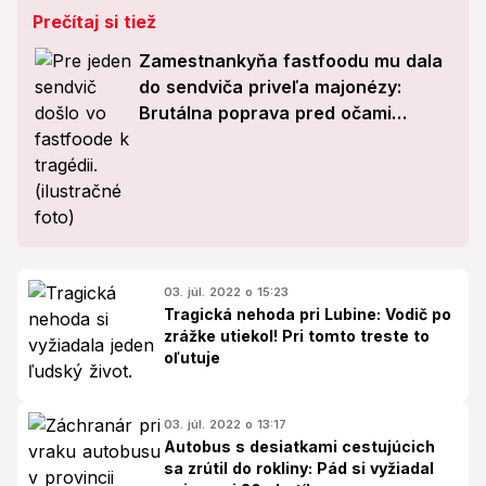
Prečítaj si tiež
Zamestnankyňa fastfoodu mu dala
do sendviča priveľa majonézy:
Brutálna poprava pred očami
dieťaťa
03. júl. 2022 o 15:23
Tragická nehoda pri Lubine: Vodič po
zrážke utiekol! Pri tomto treste to
oľutuje
03. júl. 2022 o 13:17
Autobus s desiatkami cestujúcich
sa zrútil do rokliny: Pád si vyžiadal