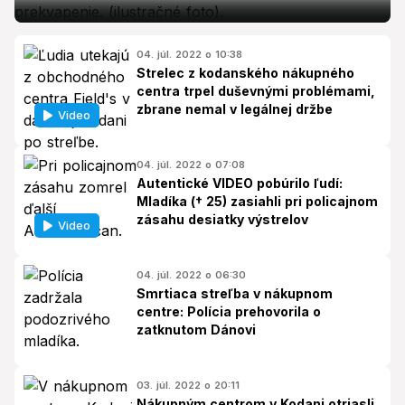
04. júl. 2022 o 10:38
Strelec z kodanského nákupného
centra trpel duševnými problémami,
zbrane nemal v legálnej držbe
Video
04. júl. 2022 o 07:08
Autentické VIDEO pobúrilo ľudí:
Mladíka († 25) zasiahli pri policajnom
zásahu desiatky výstrelov
Video
04. júl. 2022 o 06:30
Smrtiaca streľba v nákupnom
centre: Polícia prehovorila o
zatknutom Dánovi
03. júl. 2022 o 20:11
Nákupným centrom v Kodani otriasli