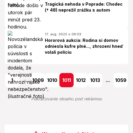
Tragická nehoda v Poprade: Chodec
(† 48) neprežil zrážku s autom
17. aug. 2022 o 08:03
Hororová aukcia: Rodina si domov
odniesla kufre plné..., zhrození hneď
volali políciu
1
...
1009
1010
1011
1012
1013
...
1059
Pokračovanie obsahu pod reklamou