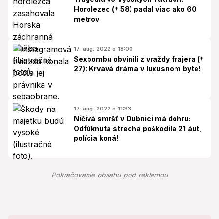
Horolezec († 58) padal viac ako 60
metrov
17. aug. 2022 o 18:00
Sexbombu obvinili z vraždy frajera (†
27): Krvavá dráma v luxusnom byte!
17. aug. 2022 o 11:33
Ničivá smršť v Dubnici má dohru:
Odfúknutá strecha poškodila 21 áut,
polícia koná!
Pokračovanie obsahu pod reklamou