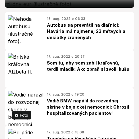
18. aug. 2022 o 06:33
Autobus sa prevrátil na diaľnici:
Havária má najmenej 23 mŕtvych a
desiatky zranených
17. aug. 2022 o 20:27
Som tu, aby som zabil kráľovnú,
tvrdil mladík: Ako zbraň si zvolil kušu
17. aug. 2022 o 19:20
Vodič BMW napálil do rozvodnej
skrine v bojnickej nemocnici: Ohrozil
hospitalizovaných pacientov!
Foto
17. aug. 2022 o 18:08
Tragédia vo Vysokých Tatrách: