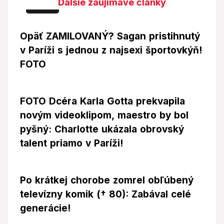
Ďalšie zaujímavé články
Foto
Opäť ZAMILOVANÝ? Sagan pristihnutý
v Paríži s jednou z najsexi športovkýň!
FOTO
FOTO Dcéra Karla Gotta prekvapila
novým videoklipom, maestro by bol
pyšný: Charlotte ukázala obrovský
talent priamo v Paríži!
Po krátkej chorobe zomrel obľúbený
televízny komik († 80): Zabával celé
generácie!