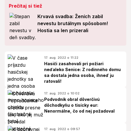
Prečítaj si tiež
Krvavá svadba: Ženích zabil
nevestu brutálnym spôsobom!
Hostia sa len prizerali
17. aug. 2022 o 11:22
Hasiči zasahovali pri požiari
neďaleko Senice: Z rodinného domu
sa dostala jedna osoba, ihneď ju
ratovali!
17. aug. 2022 o 10:02
Podvodník obral dôverčivú
dôchodkyňu o tisícky eur:
Nenormálne, čo od nej požadoval
17. aug. 2022 o 09:57