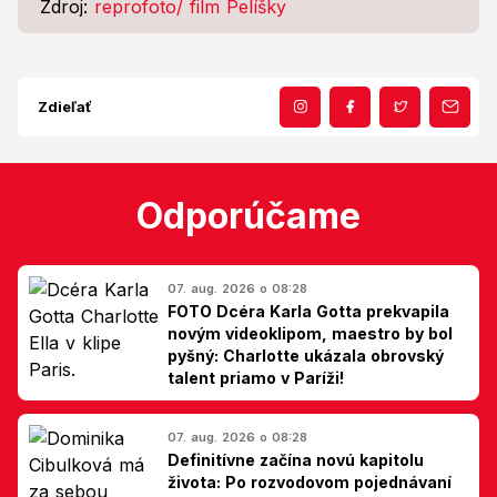
Zdroj:
reprofoto/ film Pelíšky
Zdieľať
Odporúčame
07. aug. 2026 o 08:28
FOTO Dcéra Karla Gotta prekvapila
novým videoklipom, maestro by bol
pyšný: Charlotte ukázala obrovský
talent priamo v Paríži!
07. aug. 2026 o 08:28
Definitívne začína novú kapitolu
života: Po rozvodovom pojednávaní