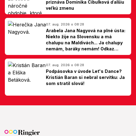
priznáva Dominika Cibulková ďalšiu
veľkú zmenu
07. aug. 2026 o 08:28
Arabela Jana Nagyová na plné ústa:
Niekto žije na Slovensku a má
chalupu na Maldivách... Ja chalupy
nemám, baráky nemám! Odkaz
Slovákom
07. aug. 2026 o 08:28
Podpásovka v úvode Let's Dance?
Kristián Baran si nebral servítku: Ja
som stratil slová!