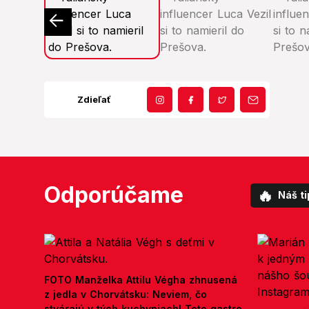
Zdieľať
Odporúčame
🔥
Náš ti
FOTO Manželka Attilu Végha zhnusená
z jedla v Chorvátsku: Neviem, čo
stvárajú v tých kuchyniach! Toto gastro