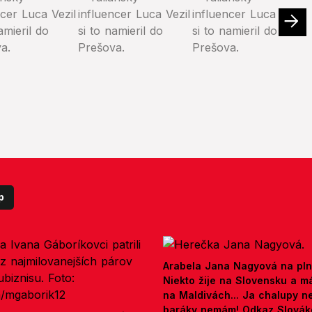
p
Arabela Jana Nagyová na pln
Niekto žije na Slovensku a m
na Maldivách... Ja chalupy 
baráky nemám! Odkaz Slová