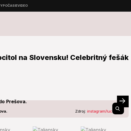
citol na Slovensku! Celebritný fešák
ova.
Zdroj:
instagram/lucavezil