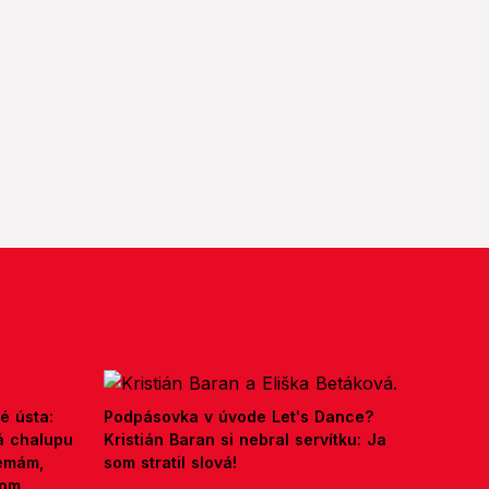
é ústa:
Podpásovka v úvode Let's Dance?
á chalupu
Kristián Baran si nebral servítku: Ja
nemám,
som stratil slová!
kom