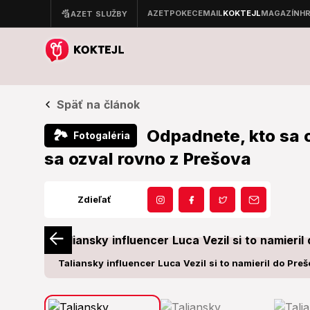
Späť na článok
Odpadnete, kto sa o
🏞
Fotogaléria
sa ozval rovno z Prešova
Zdieľať
Taliansky influencer Luca Vezil si to namieril do Preš