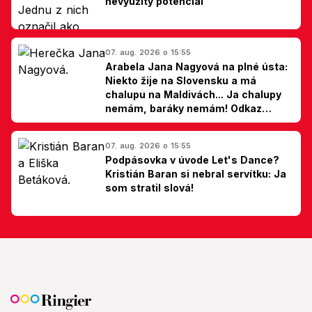
nevyužitý potenciál
07. aug. 2026 o 15:55
Arabela Jana Nagyová na plné ústa:
Niekto žije na Slovensku a má
chalupu na Maldivách... Ja chalupy
nemám, baráky nemám! Odkaz
Slovákom
07. aug. 2026 o 15:55
Podpásovka v úvode Let's Dance?
Kristián Baran si nebral servítku: Ja
som stratil slová!