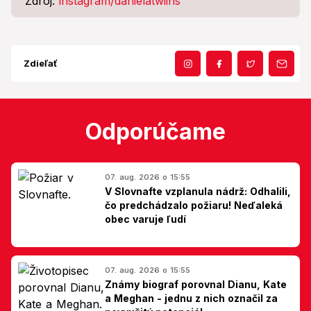
Zdroj:
instagram/danielatwiins
Zdieľať
Odporúčame
07. aug. 2026 o 15:55
V Slovnafte vzplanula nádrž: Odhalili,
čo predchádzalo požiaru! Neďaleká
obec varuje ľudí
07. aug. 2026 o 15:55
Známy biograf porovnal Dianu, Kate
a Meghan - jednu z nich označil za